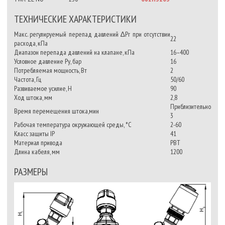
ТЕХНИЧЕСКИЕ ХАРАКТЕРИСТИКИ
Макс. регулируемый перепад давлений ∆Рr при отсутствии
22
расхода, кПа
Диапазон перепада давлений на клапане, кПа
16–400
Условное давление Pу, бар
16
Потребляемая мощность, Вт
2
Частота, Гц
50/60
Развиваемое усилие, Н
90
Ход штока, мм
2,8
Приблизительно
Время перемещения штока,мин
3
Рабочая температура окружающей среды, °C
2-60
Класс защиты IP
41
Материал привода
PBT
Длина кабеля, мм
1200
РАЗМЕРЫ