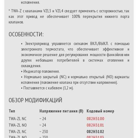
исполнения.
* TWA-Z с клапанами VZL3 и VZL4 следует применять с осторожностью, так
как этот привод не обеспечивает 100% перекрытия нижнего порта
клапанов.
ОСОБЕННОСТИ:
• Электропривод управляется сигналом ВКЛ./ВЫКЛ. с помощью
электронного термостата, что обеспечивает эффективное и
экономичное решение для регулирования мощности фанкойлов или
других небольших потребителей в системах отопления и
охлаждения.
• Индикатор положения.
• Нормально закрытый (NC) и нормально открытый (NO) варианты
исполнения (положение клапана при отсутствии напряжения).
• Поставляется с кабелем (1,2 м).
ОБЗОР МОДИФИКАЦИЙ
Тип
Напряжение питания (В)
Кодовый номер
TWA-ZL NC
~ 24
082H3100
TWA-ZL NO
~ 24
082H3101
TWA-ZL NC
~ 230
082H3102
TWA-ZL NO
~ 230
082H3103