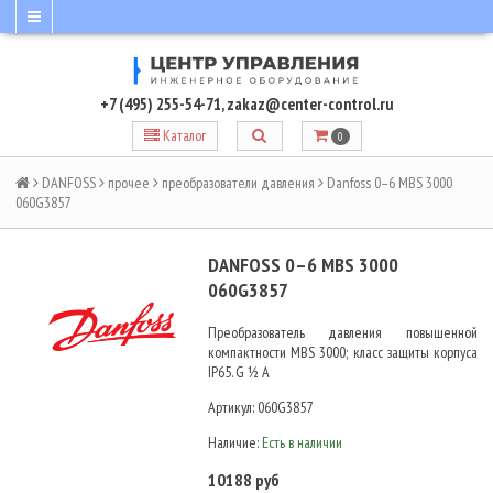
+7 (495) 255-54-71
,
zakaz@center-control.ru
Каталог
0
DANFOSS
прочее
преобразователи давления
Danfoss 0–6 MBS 3000
060G3857
DANFOSS 0–6 MBS 3000
060G3857
Преобразователь давления повышенной
компактности MBS 3000; класс защиты корпуса
IP65. G ½ А
Артикул:
060G3857
Наличие:
Есть в наличии
10188 руб