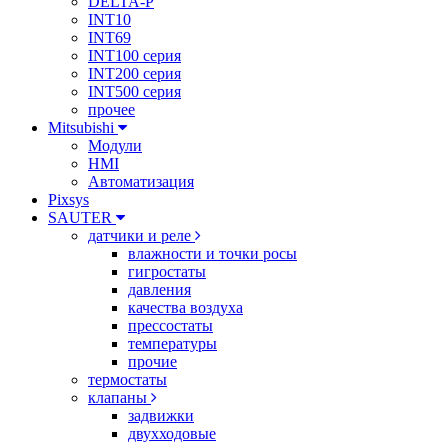
DELTA-P
INT10
INT69
INT100 серия
INT200 серия
INT500 серия
прочее
Mitsubishi
Модули
HMI
Автоматизация
Pixsys
SAUTER
датчики и реле
влажности и точки росы
гигростаты
давления
качества воздуха
прессостаты
температуры
прочие
термостаты
клапаны
задвижки
двухходовые