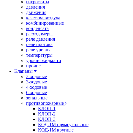
гигростаты
давления
движения
качества воздуха
комбинированные
конденсата
расходомеры
реле давления
реле протока
реле уровня
температуры
уровня жидкости
прочие
Клапаны
2-ходовые
3-ходовые
4-ходовые
6-ходовые
зональные
противопожарные
КЛОП-1
КЛОП-2
КЛОП-3
КОД-1М прямоугольные
КОД-1М круглые