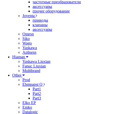
частотные преобразователи
аксессуары
прочее оборудование
Joventa
приводы
клапаны
аксессуары
Omron
Siko
Wago
Yaskawa
Aplisens
Hiaman
Yaskawa Liuxian
Fanuc Liuxian
Multibrand
Other
Prod
Ebmpapst Q
Part1
Part2
Part3
Elko EP
Emko
Datalogic