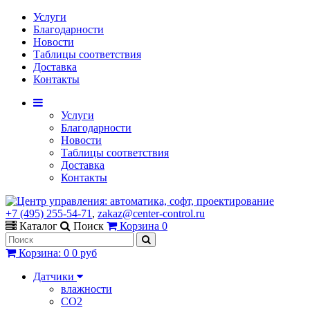
Услуги
Благодарности
Новости
Таблицы соответствия
Доставка
Контакты
Услуги
Благодарности
Новости
Таблицы соответствия
Доставка
Контакты
+7 (495) 255-54-71
,
zakaz@center-control.ru
Каталог
Поиск
Корзина
0
Корзина
:
0
0 руб
Датчики
влажности
CO2