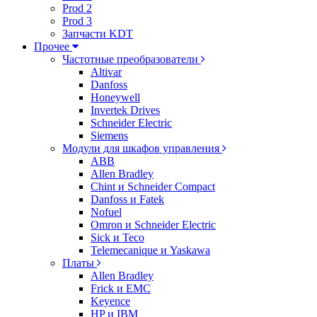
Prod 2
Prod 3
Запчасти KDT
Прочее
Частотные преобразователи
Altivar
Danfoss
Honeywell
Invertek Drives
Schneider Electric
Siemens
Модули для шкафов управления
ABB
Allen Bradley
Chint и Schneider Compact
Danfoss и Fatek
Nofuel
Omron и Schneider Electric
Sick и Teco
Telemecanique и Yaskawa
Платы
Allen Bradley
Frick и EMC
Keyence
HP и IBM