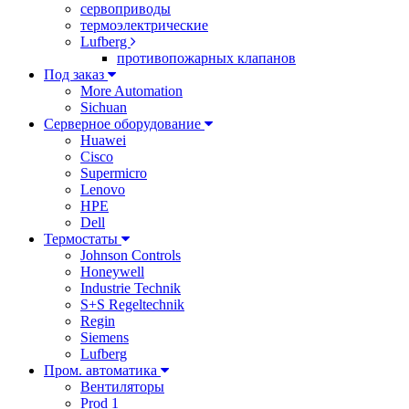
сервоприводы
термоэлектрические
Lufberg
противопожарных клапанов
Под заказ
More Automation
Sichuan
Серверное оборудование
Huawei
Cisco
Supermicro
Lenovo
HPE
Dell
Термостаты
Johnson Controls
Honeywell
Industrie Technik
S+S Regeltechnik
Regin
Siemens
Lufberg
Пром. автоматика
Вентиляторы
Prod 1