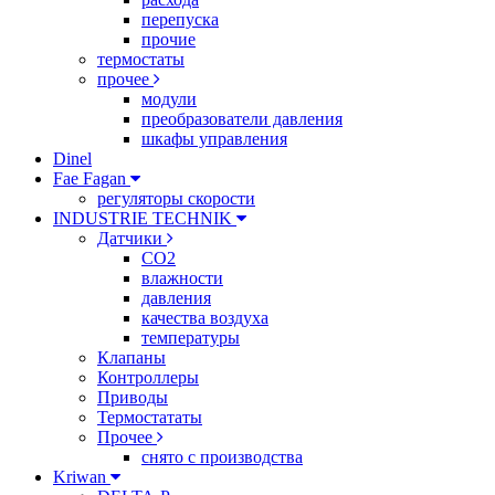
перепуска
прочие
термостаты
прочее
модули
преобразователи давления
шкафы управления
Dinel
Fae Fagan
регуляторы скорости
INDUSTRIE TECHNIK
Датчики
CO2
влажности
давления
качества воздуха
температуры
Клапаны
Контроллеры
Приводы
Термостататы
Прочее
снято с производства
Kriwan