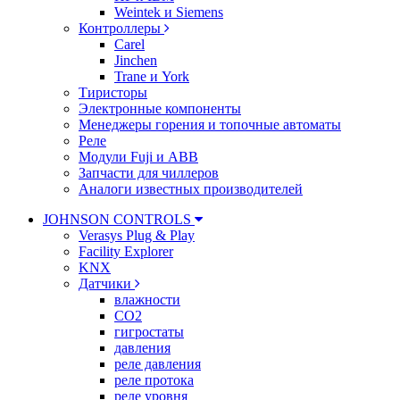
Weintek и Siemens
Контроллеры
Carel
Jinchen
Trane и York
Тиристоры
Электронные компоненты
Менеджеры горения и топочные автоматы
Реле
Модули Fuji и ABB
Запчасти для чиллеров
Аналоги известных производителей
JOHNSON CONTROLS
Verasys Plug & Play
Facility Explorer
KNX
Датчики
влажности
CO2
гигростаты
давления
реле давления
реле протока
реле уровня