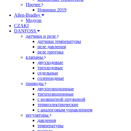
Прочее
Новинки 2019
Allen-Bradley
Модули
CZAKI
DANFOSS
датчики и реле
датчики температуры
реле давления
реле протока
клапаны
двухходовые
трехходовые
седельные
соленоидные
приводы
двухпозиционные
трехпозиционные
с возвратной пружиной
термоэлектрические
с аналоговым управлением
регуляторы
давления
температуры
расхода