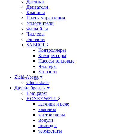
Датчики
Двигатели
Клапаны
Платы управления
Уплотнители
Фанкойлы
Чиллеры
Запчасти
SABROE
Контроллеры
Компрессоры
Насосы тепловые
Чиллеры
Запчасти
Ziehl-Abegg
China stock
Другие бренды
Ebm-papst
HONEYWELL
датчики и реле
клапаны
контроллеры
модули
приводы
термостаты