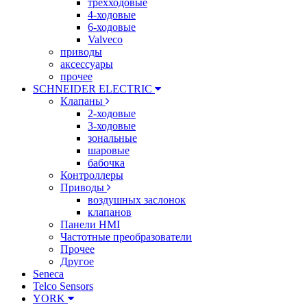
трехходовые
4-ходовые
6-ходовые
Valveco
приводы
аксессуары
прочее
SCHNEIDER ELECTRIC
Клапаны
2-ходовые
3-ходовые
зональные
шаровые
бабочка
Контроллеры
Приводы
воздушных заслонок
клапанов
Панели HMI
Частотные преобразователи
Прочее
Другое
Seneca
Telco Sensors
YORK