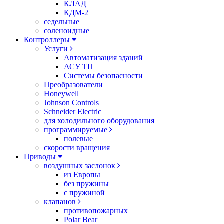
КЛАД
КДМ-2
седельные
соленоидные
Контроллеры
Услуги
Автоматизация зданий
АСУ ТП
Системы безопасности
Преобразователи
Honeywell
Johnson Controls
Schneider Electric
для холодильного оборудования
программируемые
полевые
скорости вращения
Приводы
воздушных заслонок
из Европы
без пружины
с пружиной
клапанов
противопожарных
Polar Bear