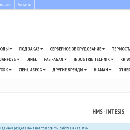
оставка
Контакты
ВОДЫ
ПОД ЗАКАЗ
СЕРВЕРНОЕ ОБОРУДОВАНИЕ
ТЕРМОСТ
DANFOSS
DINEL
FAE FAGAN
INDUSTRIE TECHNIK
KRI
YORK
ZIEHL-ABEGG
ДРУГИЕ БРЕНДЫ
HIAMAN
OTHE
HMS - INTESIS
в данном разделе пока нет товаров. Мы работаем над этим.