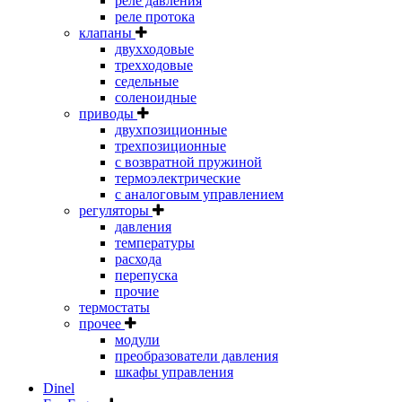
реле давления
реле протока
клапаны
двухходовые
трехходовые
седельные
соленоидные
приводы
двухпозиционные
трехпозиционные
с возвратной пружиной
термоэлектрические
с аналоговым управлением
регуляторы
давления
температуры
расхода
перепуска
прочие
термостаты
прочее
модули
преобразователи давления
шкафы управления
Dinel