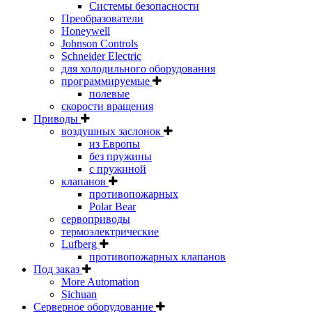
Системы безопасности
Преобразователи
Honeywell
Johnson Controls
Schneider Electric
для холодильного оборудования
программируемые
полевые
скорости вращения
Приводы
воздушных заслонок
из Европы
без пружины
с пружиной
клапанов
противопожарных
Polar Bear
сервоприводы
термоэлектрические
Lufberg
противопожарных клапанов
Под заказ
More Automation
Sichuan
Серверное оборудование