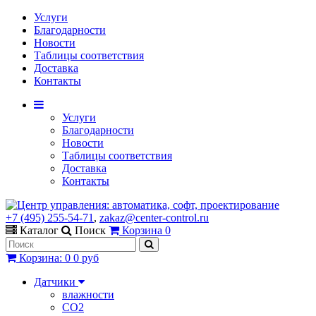
Услуги
Благодарности
Новости
Таблицы соответствия
Доставка
Контакты
Услуги
Благодарности
Новости
Таблицы соответствия
Доставка
Контакты
+7 (495) 255-54-71
,
zakaz@center-control.ru
Каталог
Поиск
Корзина
0
Корзина
:
0
0 руб
Датчики
влажности
CO2