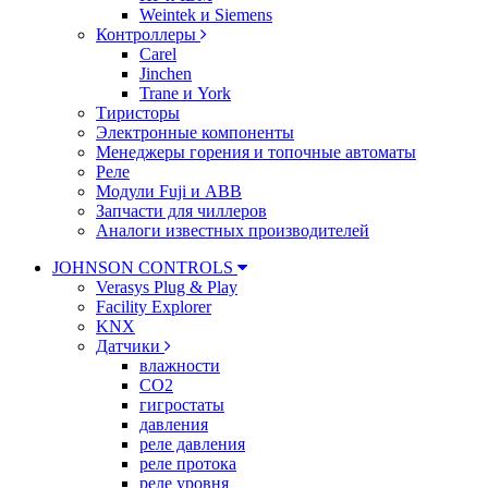
Weintek и Siemens
Контроллеры
Carel
Jinchen
Trane и York
Тиристоры
Электронные компоненты
Менеджеры горения и топочные автоматы
Реле
Модули Fuji и ABB
Запчасти для чиллеров
Аналоги известных производителей
JOHNSON CONTROLS
Verasys Plug & Play
Facility Explorer
KNX
Датчики
влажности
CO2
гигростаты
давления
реле давления
реле протока
реле уровня