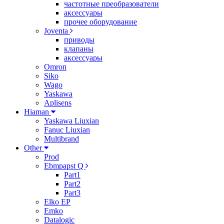
частотные преобразователи
аксессуары
прочее оборудование
Joventa
приводы
клапаны
аксессуары
Omron
Siko
Wago
Yaskawa
Aplisens
Hiaman
Yaskawa Liuxian
Fanuc Liuxian
Multibrand
Other
Prod
Ebmpapst Q
Part1
Part2
Part3
Elko EP
Emko
Datalogic