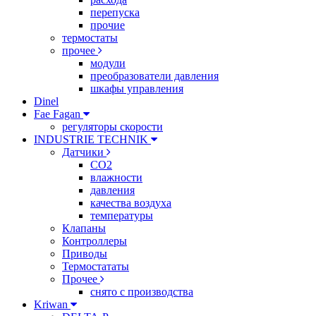
перепуска
прочие
термостаты
прочее
модули
преобразователи давления
шкафы управления
Dinel
Fae Fagan
регуляторы скорости
INDUSTRIE TECHNIK
Датчики
CO2
влажности
давления
качества воздуха
температуры
Клапаны
Контроллеры
Приводы
Термостататы
Прочее
снято с производства
Kriwan