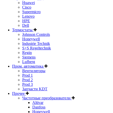
Huawei
Cisco
Supermicro
Lenovo
HPE
Dell
Термостаты
Johnson Controls
Honeywell
Industrie Technik
S+S Regeltechnik
Regin
Siemens
Lufberg
Пром. автоматика
Вентиляторы
Prod 1
Prod 2
Prod 3
Запчасти KDT
Прочее
Частотные преобразователи
Altivar
Danfoss
Honeywell