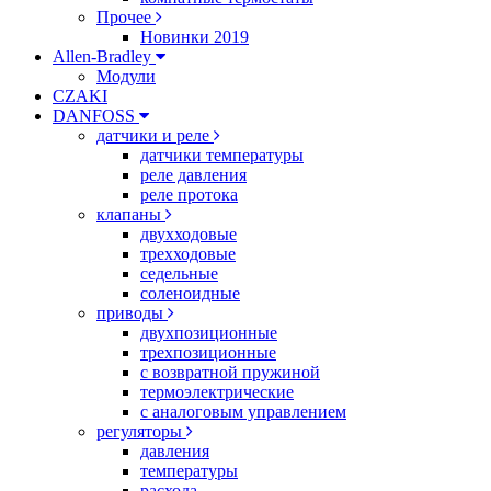
Прочее
Новинки 2019
Allen-Bradley
Модули
CZAKI
DANFOSS
датчики и реле
датчики температуры
реле давления
реле протока
клапаны
двухходовые
трехходовые
седельные
соленоидные
приводы
двухпозиционные
трехпозиционные
с возвратной пружиной
термоэлектрические
с аналоговым управлением
регуляторы
давления
температуры
расхода