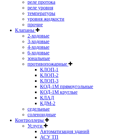
реле протока
реле уровня
температуры
уровня жидкости
прочие
Клапаны
2-ходовые
3-ходовые
4-ходовые
6-ходовые
зональные
противопожарные
КЛОП-1
КЛОП-2
КЛОП-3
КОД-1М прямоугольные
КОД-1М круглые
КЛАД
КДМ-2
седельные
соленоидные
Контроллеры
Услуги
Автоматизация зданий
АСУ ТП