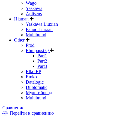
Wago
Yaskawa
Aplisens
Hiaman
Yaskawa Liuxian
Fanuc Liuxian
Multibrand
Other
Prod
Ebmpapst Q
Part1
Part2
Part3
Elko EP
Emko
Datalogic
Duplomatic
Мультибренд
Multibrand
Сравнение
Перейти к сравнению
* Информация на сайте не является публичной офертой. Цены
и характеристики товаров могут быть изменены