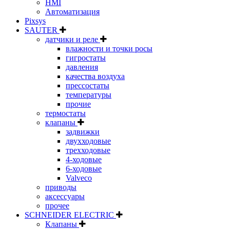
HMI
Автоматизация
Pixsys
SAUTER
датчики и реле
влажности и точки росы
гигростаты
давления
качества воздуха
прессостаты
температуры
прочие
термостаты
клапаны
задвижки
двухходовые
трехходовые
4-ходовые
6-ходовые
Valveco
приводы
аксессуары
прочее
SCHNEIDER ELECTRIC
Клапаны