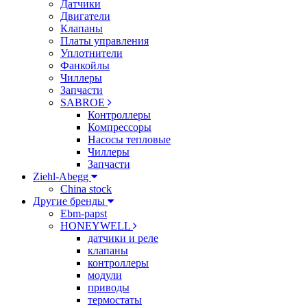
Датчики
Двигатели
Клапаны
Платы управления
Уплотнители
Фанкойлы
Чиллеры
Запчасти
SABROE
Контроллеры
Компрессоры
Насосы тепловые
Чиллеры
Запчасти
Ziehl-Abegg
China stock
Другие бренды
Ebm-papst
HONEYWELL
датчики и реле
клапаны
контроллеры
модули
приводы
термостаты