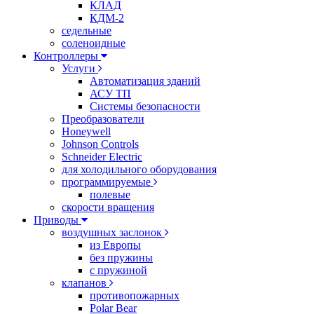
КЛАД
КДМ-2
седельные
соленоидные
Контроллеры
Услуги
Автоматизация зданий
АСУ ТП
Системы безопасности
Преобразователи
Honeywell
Johnson Controls
Schneider Electric
для холодильного оборудования
программируемые
полевые
скорости вращения
Приводы
воздушных заслонок
из Европы
без пружины
с пружиной
клапанов
противопожарных
Polar Bear