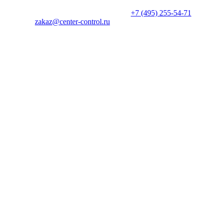
производителем в одностороннем порядке. Актуальную цену
уточняйте у менеджеров по телефону
+7 (495) 255-54-71
, либо
по почте
zakaz@center-control.ru