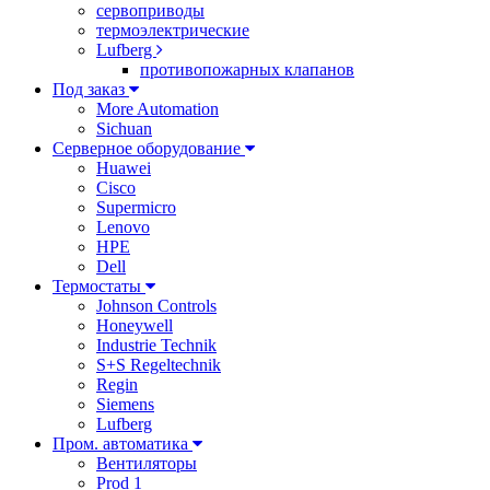
сервоприводы
термоэлектрические
Lufberg
противопожарных клапанов
Под заказ
More Automation
Sichuan
Серверное оборудование
Huawei
Cisco
Supermicro
Lenovo
HPE
Dell
Термостаты
Johnson Controls
Honeywell
Industrie Technik
S+S Regeltechnik
Regin
Siemens
Lufberg
Пром. автоматика
Вентиляторы
Prod 1