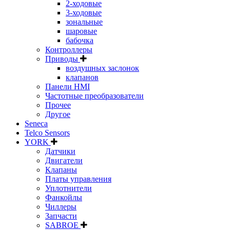
2-ходовые
3-ходовые
зональные
шаровые
бабочка
Контроллеры
Приводы
воздушных заслонок
клапанов
Панели HMI
Частотные преобразователи
Прочее
Другое
Seneca
Telco Sensors
YORK
Датчики
Двигатели
Клапаны
Платы управления
Уплотнители
Фанкойлы
Чиллеры
Запчасти
SABROE