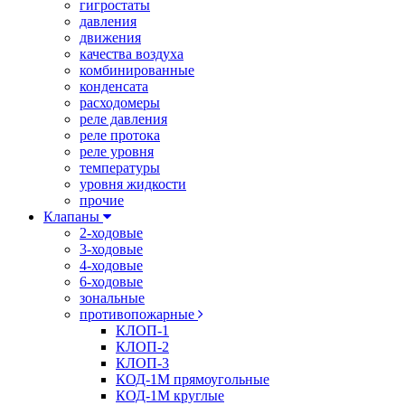
гигростаты
давления
движения
качества воздуха
комбинированные
конденсата
расходомеры
реле давления
реле протока
реле уровня
температуры
уровня жидкости
прочие
Клапаны
2-ходовые
3-ходовые
4-ходовые
6-ходовые
зональные
противопожарные
КЛОП-1
КЛОП-2
КЛОП-3
КОД-1М прямоугольные
КОД-1М круглые