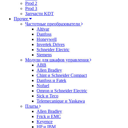
Prod 2
Prod 3
Запчасти KDT
Прочее
Частотные преобразователи
Altivar
Danfoss
Honeywell
Invertek Drives
Schneider Electric
Siemens
Модули для шкафов управления
ABB
Allen Bradley
Chint и Schneider Compact
Danfoss и Fatek
Nofuel
Omron и Schneider Electric
Sick и Teco
Telemecanique и Yaskawa
Платы
Allen Bradley
Frick и EMC
Keyence
HP и IBM