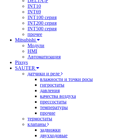
DELTA-P
INT10
INT69
INT100 серия
INT200 серия
INT500 серия
прочее
Mitsubishi
Модули
HMI
Автоматизация
Pixsys
SAUTER
датчики и реле
влажности и точки росы
гигростаты
давления
качества воздуха
прессостаты
температуры
прочие
термостаты
клапаны
задвижки
двухходовые