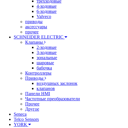
трехходовые
4-ходовые
6-ходовые
Valveco
приводы
аксессуары
прочее
SCHNEIDER ELECTRIC
Клапаны
2-ходовые
3-ходовые
зональные
шаровые
бабочка
Контроллеры
Приводы
воздушных заслонок
клапанов
Панели HMI
Частотные преобразователи
Прочее
Другое
Seneca
Telco Sensors
YORK