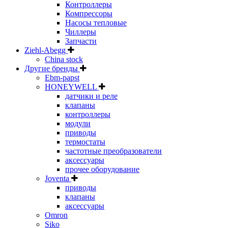
Контроллеры
Компрессоры
Насосы тепловые
Чиллеры
Запчасти
Ziehl-Abegg
China stock
Другие бренды
Ebm-papst
HONEYWELL
датчики и реле
клапаны
контроллеры
модули
приводы
термостаты
частотные преобразователи
аксессуары
прочее оборудование
Joventa
приводы
клапаны
аксессуары
Omron
Siko