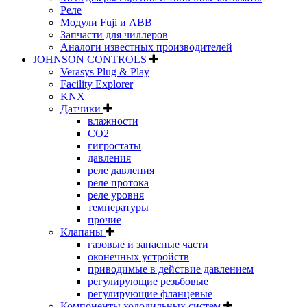
Реле
Модули Fuji и ABB
Запчасти для чиллеров
Аналоги известных производителей
JOHNSON CONTROLS
Verasys Plug & Play
Facility Explorer
KNX
Датчики
влажности
CO2
гигростаты
давления
реле давления
реле протока
реле уровня
температуры
прочие
Клапаны
газовые и запасные части
оконечных устройств
приводимые в действие давлением
регулирующие резьбовые
регулирующие фланцевые
Компоненты холодильных систем