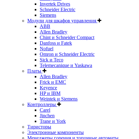
Invertek Drives
Schneider Electric
Siemens
Модули для шкафов управления
ABB
Allen Bradley
Chint и Schneider Compact
Danfoss и Fatek
Nofuel
Omron и Schneider Electric
Sick и Teco
Telemecanique и Yaskawa
Платы
Allen Bradley
Frick и EMC
Keyence
HP и IBM
Weintek и Siemens
Контроллеры
Carel
Jinchen
Trane и York
Тиристоры
Электронные компоненты
Менеджеры горения и топочные автоматы