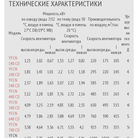
ТЕХНИЧЕСКИЕ ХАРАКТЕРИСТИКИ
Мощность, кВт
Уровень
по холоду
(вода 7/12
по теплу
(вода 50
Производительность
шума, на
3
°С, воздух в помещ.
°С, воздух в помещ.
по воздуху, м
/час
высокой
27°С
DB/19°C WB)
20 °С)
Модель
низкой
Скорость
Скорость вентилятора
Скорость вентилятора
скорости
вентилятора
вентилято
|
|
|
высокая
среды.
высок.
среды.
высокая
среды.
ДБ(А)
низкая
низкая
низкая
YFCN
1,23
1,02
0,67
1,55
1,27
0,82
220
175
105
45/32
140
CD
YFCN
1,81
1,43
1,01
2,2
1,72
1,18
295
220
145
47/30
240
CD
YFCN
2,57
1,89
1,65
3,07
2,23
1,94
385
270
235
49/36
340 CD
YFCN
3,12
2,28
1,83
3,76
2,72
2,16
485
335
265
47/33
440 CD
YFCN
4,09
3,25
2,19
4,83
3,81
2,53
650
495
315
48/31
540 CD
YFCN
4,79
3,86
2,83
5,88
4,69
3,39
760
590
415
52/37
640 CD
YFCN
5,58
4,64
3,56
6,71
5,55
4,2
925
735
535
56/42
740 CD
YFCN