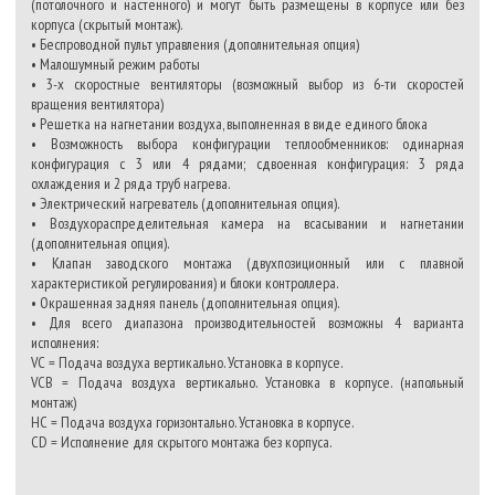
(потолочного и настенного) и могут быть размещены в корпусе или без
корпуса (скрытый монтаж).
• Беспроводной пульт управления (дополнительная опция)
• Малошумный режим работы
• 3-х скоростные вентиляторы (возможный выбор из 6-ти скоростей
вращения вентилятора)
• Решетка на нагнетании воздуха, выполненная в виде единого блока
• Возможность выбора конфигурации теплообменников: одинарная
конфигурация с 3 или 4 рядами; сдвоенная конфигурация: 3 ряда
охлаждения и 2 ряда труб нагрева.
• Электрический нагреватель (дополнительная опция).
• Воздухораспределительная камера на всасывании и нагнетании
(дополнительная опция).
• Клапан заводского монтажа (двухпозиционный или с плавной
характеристикой регулирования) и блоки контроллера.
• Окрашенная задняя панель (дополнительная опция).
• Для всего диапазона производительностей возможны 4 варианта
исполнения:
VC = Подача воздуха вертикально. Установка в корпусе.
VCB = Подача воздуха вертикально. Установка в корпусе. (напольный
монтаж)
HC = Подача воздуха горизонтально. Установка в корпусе.
CD = Исполнение для скрытого монтажа без корпуса.