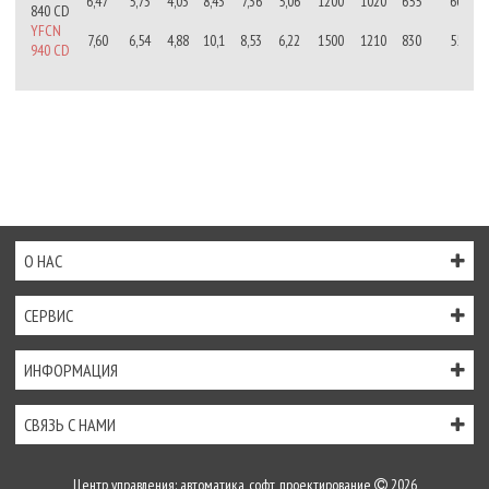
6,47
5,73
4,03
8,43
7,36
5,06
1200
1020
655
60/45
840 CD
YFCN
7,60
6,54
4,88
10,1
8,53
6,22
1500
1210
830
55/41
940 CD
О НАС
СЕРВИС
ИНФОРМАЦИЯ
СВЯЗЬ С НАМИ
Центр управления: автоматика, софт, проектирование
2026