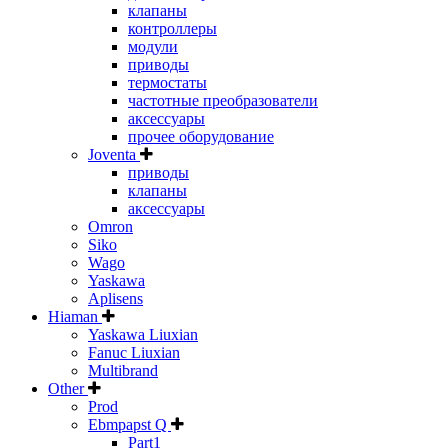
клапаны
контроллеры
модули
приводы
термостаты
частотные преобразователи
аксессуары
прочее оборудование
Joventa
приводы
клапаны
аксессуары
Omron
Siko
Wago
Yaskawa
Aplisens
Hiaman
Yaskawa Liuxian
Fanuc Liuxian
Multibrand
Other
Prod
Ebmpapst Q
Part1