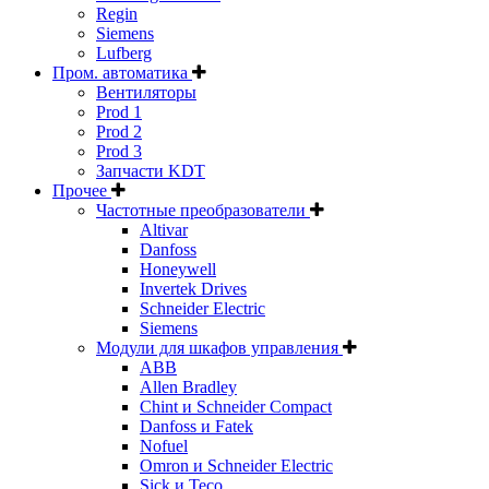
Regin
Siemens
Lufberg
Пром. автоматика
Вентиляторы
Prod 1
Prod 2
Prod 3
Запчасти KDT
Прочее
Частотные преобразователи
Altivar
Danfoss
Honeywell
Invertek Drives
Schneider Electric
Siemens
Модули для шкафов управления
ABB
Allen Bradley
Chint и Schneider Compact
Danfoss и Fatek
Nofuel
Omron и Schneider Electric
Sick и Teco