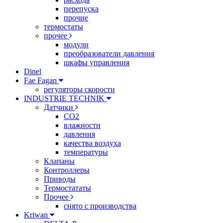
перепуска
прочие
термостаты
прочее
модули
преобразователи давления
шкафы управления
Dinel
Fae Fagan
регуляторы скорости
INDUSTRIE TECHNIK
Датчики
CO2
влажности
давления
качества воздуха
температуры
Клапаны
Контроллеры
Приводы
Термостататы
Прочее
снято с производства
Kriwan