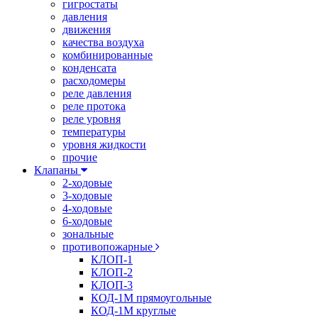
гигростаты
давления
движения
качества воздуха
комбинированные
конденсата
расходомеры
реле давления
реле протока
реле уровня
температуры
уровня жидкости
прочие
Клапаны
2-ходовые
3-ходовые
4-ходовые
6-ходовые
зональные
противопожарные
КЛОП-1
КЛОП-2
КЛОП-3
КОД-1М прямоугольные
КОД-1М круглые