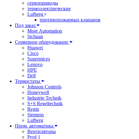
сервоприводы
термоэлектрические
Lufberg
противопожарных клапанов
Под заказ
More Automation
Sichuan
Серверное оборудование
Huawei
Cisco
Supermicro
Lenovo
HPE
Dell
Термостаты
Johnson Controls
Honeywell
Industrie Technik
S+S Regeltechnik
Regin
Siemens
Lufberg
Пром. автоматика
Вентиляторы
Prod 1