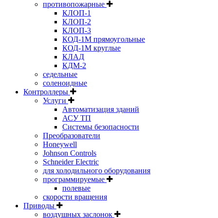
противопожарные
КЛОП-1
КЛОП-2
КЛОП-3
КОД-1М прямоугольные
КОД-1М круглые
КЛАД
КДМ-2
седельные
соленоидные
Контроллеры
Услуги
Автоматизация зданий
АСУ ТП
Системы безопасности
Преобразователи
Honeywell
Johnson Controls
Schneider Electric
для холодильного оборудования
программируемые
полевые
скорости вращения
Приводы
воздушных заслонок