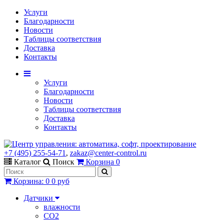
Услуги
Благодарности
Новости
Таблицы соответствия
Доставка
Контакты
Услуги
Благодарности
Новости
Таблицы соответствия
Доставка
Контакты
+7 (495) 255-54-71
,
zakaz@center-control.ru
Каталог
Поиск
Корзина
0
Корзина
:
0
0 руб
Датчики
влажности
CO2