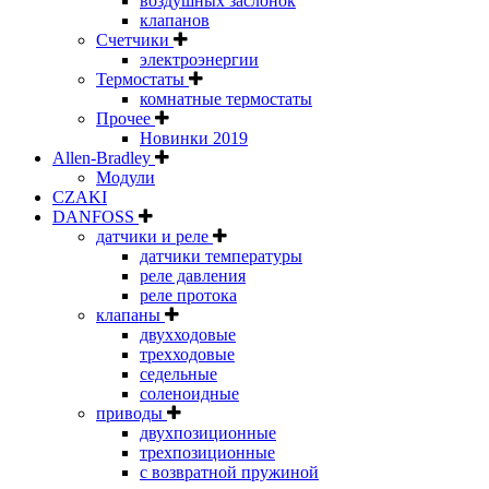
воздушных заслонок
клапанов
Счетчики
электроэнергии
Термостаты
комнатные термостаты
Прочее
Новинки 2019
Allen-Bradley
Модули
CZAKI
DANFOSS
датчики и реле
датчики температуры
реле давления
реле протока
клапаны
двухходовые
трехходовые
седельные
соленоидные
приводы
двухпозиционные
трехпозиционные
с возвратной пружиной