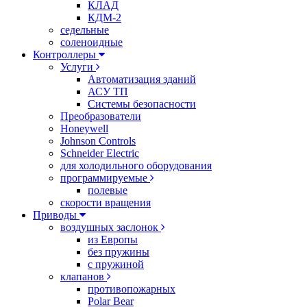
КЛАД
КДМ-2
седельные
соленоидные
Контроллеры
Услуги
Автоматизация зданий
АСУ ТП
Системы безопасности
Преобразователи
Honeywell
Johnson Controls
Schneider Electric
для холодильного оборудования
программируемые
полевые
скорости вращения
Приводы
воздушных заслонок
из Европы
без пружины
с пружиной
клапанов
противопожарных
Polar Bear