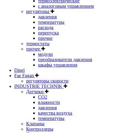
термоэлектрические
с аналоговым управлением
регуляторы
давления
температуры
расхода
перепуска
прочие
термостаты
прочее
модули
преобразователи давления
шкафы управления
Dinel
Fae Fagan
регуляторы скорости
INDUSTRIE TECHNIK
Датчики
CO2
влажности
давления
качества воздуха
температуры
Клапаны
Контроллеры