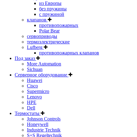
из Европы
без пружины
с пружиной
клапанов
противопожарных
Polar Bear
сервоприводы
термоэлектрические
Lufberg
противопожарных клапанов
Под заказ
More Automation
Sichuan
Серверное оборудование
Huawei
Cisco
Supermicro
Lenovo
HPE
Dell
Термостаты
Johnson Controls
Honeywell
Industrie Technik
S+S Regeltechnik