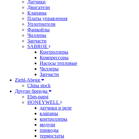
Датчики
Двигатели
Клапаны
Платы управления
Уплотнители
Фанкойлы
Чиллеры
Запчасти
SABROE
Контроллеры
Компрессоры
Насосы тепловые
Чиллеры
Запчасти
Ziehl-Abegg
China stock
Другие бренды
Ebm-papst
HONEYWELL
датчики и реле
клапаны
контроллеры
модули
приводы
термостаты