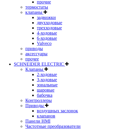
прочие
термостаты
клапаны
задвижки
двухходовые
трехходовые
4-ходовые
6-ходовые
Valveco
приводы
аксессуары
прочее
SCHNEIDER ELECTRIC
Клапаны
2-ходовые
3-ходовые
зональные
шаровые
бабочка
Контроллеры
Приводы
воздушных заслонок
клапанов
Панели HMI
Частотные преобразователи