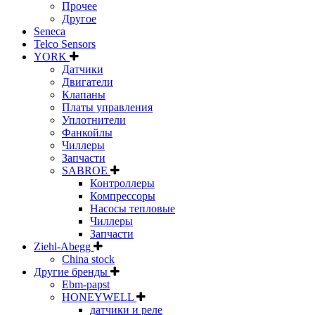
Прочее
Другое
Seneca
Telco Sensors
YORK
Датчики
Двигатели
Клапаны
Платы управления
Уплотнители
Фанкойлы
Чиллеры
Запчасти
SABROE
Контроллеры
Компрессоры
Насосы тепловые
Чиллеры
Запчасти
Ziehl-Abegg
China stock
Другие бренды
Ebm-papst
HONEYWELL
датчики и реле