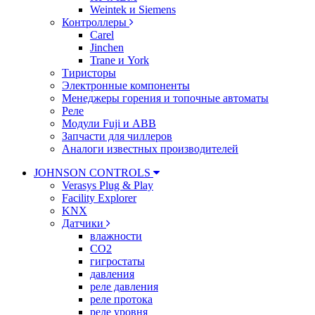
Weintek и Siemens
Контроллеры
Carel
Jinchen
Trane и York
Тиристоры
Электронные компоненты
Менеджеры горения и топочные автоматы
Реле
Модули Fuji и ABB
Запчасти для чиллеров
Аналоги известных производителей
JOHNSON CONTROLS
Verasys Plug & Play
Facility Explorer
KNX
Датчики
влажности
CO2
гигростаты
давления
реле давления
реле протока
реле уровня