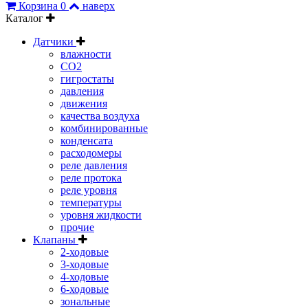
Корзина
0
наверх
Каталог
Датчики
влажности
CO2
гигростаты
давления
движения
качества воздуха
комбинированные
конденсата
расходомеры
реле давления
реле протока
реле уровня
температуры
уровня жидкости
прочие
Клапаны
2-ходовые
3-ходовые
4-ходовые
6-ходовые
зональные