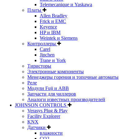
Telemecanique и Yaskawa
Платы
Allen Bradley
Frick и EMC
Keyence
HP и IBM
Weintek и Siemens
Контроллеры
Carel
Jinchen
Trane и York
Тиристоры
Электронные компоненты
Менеджеры горения и топочные автоматы
Реле
Модули Fuji и ABB
Запчасти для чиллеров
Аналоги известных производителей
JOHNSON CONTROLS
Verasys Plug & Play
Facility Explorer
KNX
Датчики
влажности
CO2