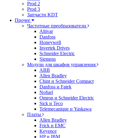
Prod 2
Prod 3
Запчасти KDT
Прочее
Частотные преобразователи
Altivar
Danfoss
Honeywell
Invertek Drives
Schneider Electric
Siemens
Модули для шкафов управления
ABB
Allen Bradley
Chint и Schneider Compact
Danfoss и Fatek
Nofuel
Omron и Schneider Electric
Sick и Teco
Telemecanique и Yaskawa
Платы
Allen Bradley
Frick и EMC
Keyence
HP и IBM