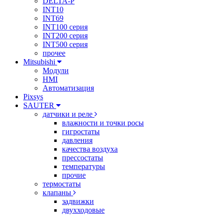
DELTA-P
INT10
INT69
INT100 серия
INT200 серия
INT500 серия
прочее
Mitsubishi
Модули
HMI
Автоматизация
Pixsys
SAUTER
датчики и реле
влажности и точки росы
гигростаты
давления
качества воздуха
прессостаты
температуры
прочие
термостаты
клапаны
задвижки
двухходовые