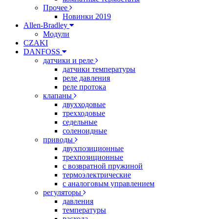
Прочее
Новинки 2019
Allen-Bradley
Модули
CZAKI
DANFOSS
датчики и реле
датчики температуры
реле давления
реле протока
клапаны
двухходовые
трехходовые
седельные
соленоидные
приводы
двухпозиционные
трехпозиционные
с возвратной пружиной
термоэлектрические
с аналоговым управлением
регуляторы
давления
температуры
расхода