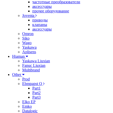
частотные преобразователи
аксессуары
прочее оборудование
Joventa
приводы
клапаны
аксессуары
Omron
Siko
Wago
Yaskawa
Aplisens
Hiaman
Yaskawa Liuxian
Fanuc Liuxian
Multibrand
Other
Prod
Ebmpapst Q
Part1
Part2
Part3
Elko EP
Emko
Datalogic