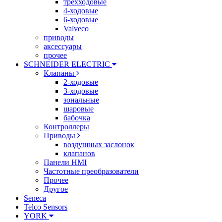
трехходовые
4-ходовые
6-ходовые
Valveco
приводы
аксессуары
прочее
SCHNEIDER ELECTRIC
Клапаны
2-ходовые
3-ходовые
зональные
шаровые
бабочка
Контроллеры
Приводы
воздушных заслонок
клапанов
Панели HMI
Частотные преобразователи
Прочее
Другое
Seneca
Telco Sensors
YORK