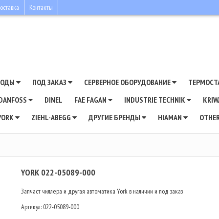
оставка
Контакты
ВОДЫ
ПОД ЗАКАЗ
СЕРВЕРНОЕ ОБОРУДОВАНИЕ
ТЕРМОСТ
DANFOSS
DINEL
FAE FAGAN
INDUSTRIE TECHNIK
KRI
YORK
ZIEHL-ABEGG
ДРУГИЕ БРЕНДЫ
HIAMAN
OTHE
YORK 022-05089-000
Запчаст чиллера и другая автоматика York в наличии и под заказ
Артикул:
022-05089-000