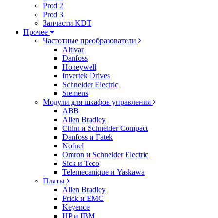
Prod 2
Prod 3
Запчасти KDT
Прочее
Частотные преобразователи
Altivar
Danfoss
Honeywell
Invertek Drives
Schneider Electric
Siemens
Модули для шкафов управления
ABB
Allen Bradley
Chint и Schneider Compact
Danfoss и Fatek
Nofuel
Omron и Schneider Electric
Sick и Teco
Telemecanique и Yaskawa
Платы
Allen Bradley
Frick и EMC
Keyence
HP и IBM