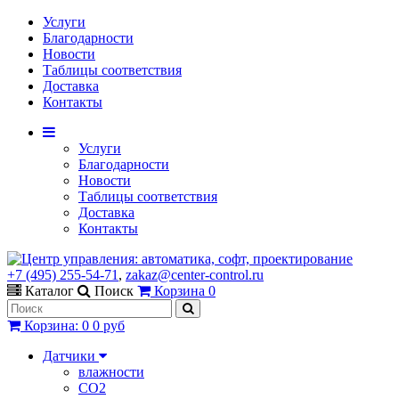
Услуги
Благодарности
Новости
Таблицы соответствия
Доставка
Контакты
Услуги
Благодарности
Новости
Таблицы соответствия
Доставка
Контакты
+7 (495) 255-54-71
,
zakaz@center-control.ru
Каталог
Поиск
Корзина
0
Корзина
:
0
0 руб
Датчики
влажности
CO2