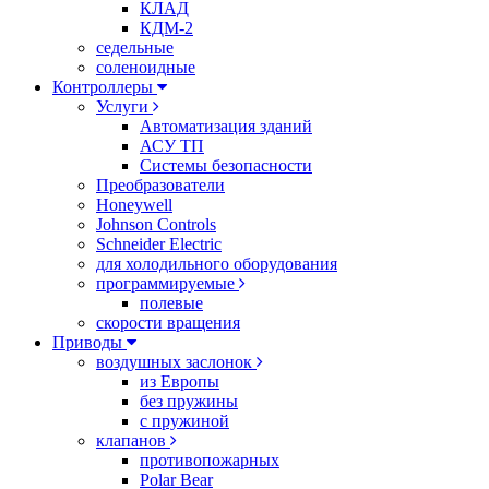
КЛАД
КДМ-2
седельные
соленоидные
Контроллеры
Услуги
Автоматизация зданий
АСУ ТП
Системы безопасности
Преобразователи
Honeywell
Johnson Controls
Schneider Electric
для холодильного оборудования
программируемые
полевые
скорости вращения
Приводы
воздушных заслонок
из Европы
без пружины
с пружиной
клапанов
противопожарных
Polar Bear