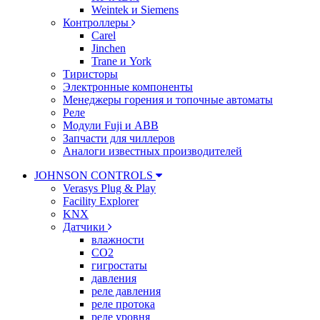
Weintek и Siemens
Контроллеры
Carel
Jinchen
Trane и York
Тиристоры
Электронные компоненты
Менеджеры горения и топочные автоматы
Реле
Модули Fuji и ABB
Запчасти для чиллеров
Аналоги известных производителей
JOHNSON CONTROLS
Verasys Plug & Play
Facility Explorer
KNX
Датчики
влажности
CO2
гигростаты
давления
реле давления
реле протока
реле уровня