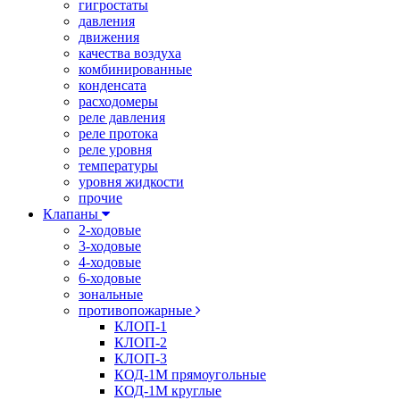
гигростаты
давления
движения
качества воздуха
комбинированные
конденсата
расходомеры
реле давления
реле протока
реле уровня
температуры
уровня жидкости
прочие
Клапаны
2-ходовые
3-ходовые
4-ходовые
6-ходовые
зональные
противопожарные
КЛОП-1
КЛОП-2
КЛОП-3
КОД-1М прямоугольные
КОД-1М круглые