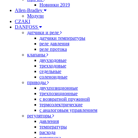
Новинки 2019
Allen-Bradley
Модули
CZAKI
DANFOSS
датчики и реле
датчики температуры
реле давления
реле протока
клапаны
двухходовые
трехходовые
седельные
соленоидные
приводы
двухпозиционные
трехпозиционные
с возвратной пружиной
термоэлектрические
с аналоговым управлением
регуляторы
давления
температуры
расхода
перепуска