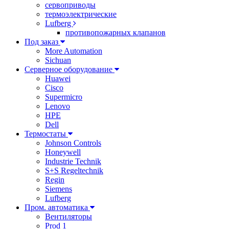
сервоприводы
термоэлектрические
Lufberg
противопожарных клапанов
Под заказ
More Automation
Sichuan
Серверное оборудование
Huawei
Cisco
Supermicro
Lenovo
HPE
Dell
Термостаты
Johnson Controls
Honeywell
Industrie Technik
S+S Regeltechnik
Regin
Siemens
Lufberg
Пром. автоматика
Вентиляторы
Prod 1