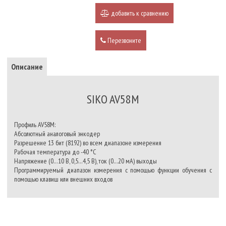
добавить к сравнению
Перезвоните
Описание
SIKO AV58M
Профиль AV58M:
Абсолютный аналоговый энкодер
Разрешение 13 бит (8192) во всем диапазоне измерения
Рабочая температура до -40 °C
Напряжение (0…10 В, 0,5…4,5 В), ток (0…20 мА) выходы
Программируемый диапазон измерения с помощью функции обучения с
помощью клавиш или внешних входов