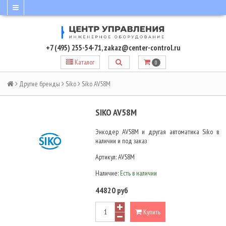
+7 (495) 255-54-71
,
zakaz@center-control.ru
Каталог
0
Другие бренды
Siko
Siko AV58M
SIKO AV58M
Энкодер AV58M и другая автоматика Siko в
наличии и под заказ
Артикул:
AV58M
Наличие:
Есть в наличии
44820 руб
Купить