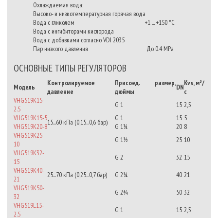
Охлаждаемая вода;
Высоко- и низкотемпературная горячая вода
Вода с гликолем +1 ... +150 °C
Вода с ингибиторами кислорода
Вода с добавками согласно VDI 2035
Пар низкого давления До 0.4 MPa
ОСНОВНЫЕ ТИПЫ РЕГУЛЯТОРОВ
Контролируемое
Присоед. размер,
Kvs, м³/
Модель
DN
давление
дюймы
с
VHG519K15-
G 1
15
2,5
2.5
VHG519K15-5
G 1
15
5
15...60 кПа (0,15...0,6 бар)
VHG519K20-8
G 1¼
20
8
VHG519K25-
G 1½
25
10
10
VHG519K32-
G 2
32
15
15
VHG519K40-
25...70 кПа (0,25...0,7 бар)
G 2¼
40
21
21
VHG519K50-
G 2¾
50
32
32
VHG519L15-
G 1
15
2,5
2.5