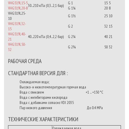
VHG519L15-5
G 1
15
5
30...210 кПа (0,3...2,1 бар)
VHG519L20-8
G 1¼
20
8
VHG519L25-
G 1½
25
10
10
VHG519L32-
G 2
32
15
15
VHG519L40-
40...220 кПа (0,4...2,2 бар)
G 2¼
40
21
21
VHG519L50-
G 2¾
50
32
32
РАБОЧАЯ СРЕДА
СТАНДАРТНАЯ ВЕРСИЯ ДЛЯ :
Охлаждаемая вода;
Высоко- и низкотемпературная горячая вода
Вода с гликолем +1 ... +150 °C
Вода с ингибиторами кислорода
Вода с добавками согласно VDI 2035
Пар низкого давления До 0.4 MPa
ТЕХНИЧЕСКИЕ ХАРАКТЕРИСТИКИ
Охлаждаемая вода,