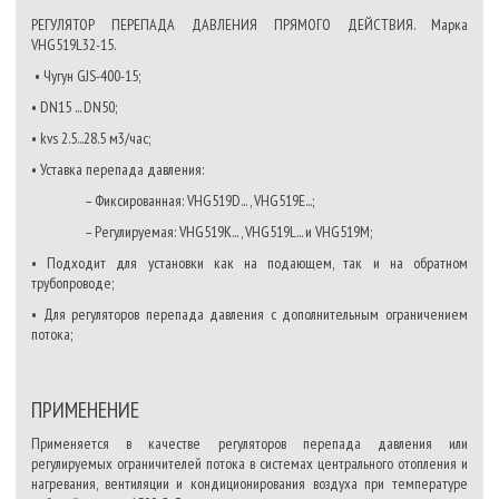
РЕГУЛЯТОР ПЕРЕПАДА ДАВЛЕНИЯ ПРЯМОГО ДЕЙСТВИЯ. Марка
VHG519L32-15.
• Чугун GJS-400-15;
• DN15 ... DN50;
• kvs 2.5...28.5 м3/час;
• Уставка перепада давления:
– Фиксированная: VHG519D... , VHG519E...;
– Регулируемая: VHG519K... , VHG519L... и VHG519M;
• Подходит для установки как на подающем, так и на обратном
трубопроводе;
• Для регуляторов перепада давления с дополнительным ограничением
потока;
ПРИМЕНЕНИЕ
Применяется в качестве регуляторов перепада давления или
регулируемых ограничителей потока в системах центрального отопления и
нагревания, вентиляции и кондиционирования воздуха при температуре