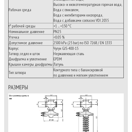
Высоко- и низкотемпературная горячая вода,
Рабочая среда
Вода с гликолем,
Вода с ингибиторами кислорода,
Вода с добавками согласно VDI 2035
о
t
рабочей среды
+1 ... +150 °C
Номинальное давление
PN25
Утечка
<0.05 %
Допустимое давление
2500 kPa (25 bar) по ISO 7268 / EN 1333
Корпус
Чугун GJS-400-15
Затвор, седло и шток
Нержавеющая сталь
Диафрагма и уплотнение
EPDM
Крышки камеры диафрагмы
Латунь
Контурного типа с балансировкой
Тип затвора
по давлению и мягким уплотнением
РАЗМЕРЫ