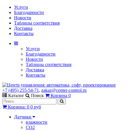
Услуги
Благодарности
Новости
Таблицы соответствия
Доставка
Контакты
Услуги
Благодарности
Новости
Таблицы соответствия
Доставка
Контакты
+7 (495) 255-54-71
,
zakaz@center-control.ru
Каталог
Поиск
Корзина
0
Корзина
:
0
0 руб
Датчики
влажности
CO2