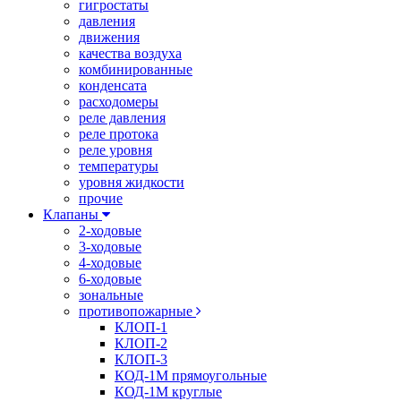
гигростаты
давления
движения
качества воздуха
комбинированные
конденсата
расходомеры
реле давления
реле протока
реле уровня
температуры
уровня жидкости
прочие
Клапаны
2-ходовые
3-ходовые
4-ходовые
6-ходовые
зональные
противопожарные
КЛОП-1
КЛОП-2
КЛОП-3
КОД-1М прямоугольные
КОД-1М круглые