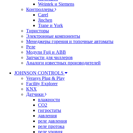
Weintek и Siemens
Контроллеры
Carel
Jinchen
Trane и York
Тиристоры
Электронные компоненты
Менеджеры горения и топочные автоматы
Реле
Модули Fuji и ABB
Запчасти для чиллеров
Аналоги известных производителей
JOHNSON CONTROLS
Verasys Plug & Play
Facility Explorer
KNX
Датчики
влажности
CO2
гигростаты
давления
реле давления
реле протока
реле уровня