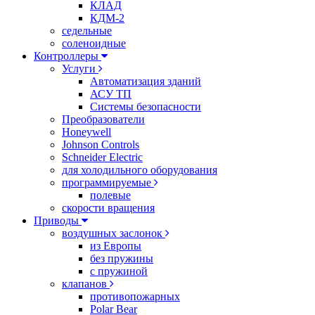
КЛАД
КДМ-2
седельные
соленоидные
Контроллеры
Услуги
Автоматизация зданий
АСУ ТП
Системы безопасности
Преобразователи
Honeywell
Johnson Controls
Schneider Electric
для холодильного оборудования
программируемые
полевые
скорости вращения
Приводы
воздушных заслонок
из Европы
без пружины
с пружиной
клапанов
противопожарных
Polar Bear