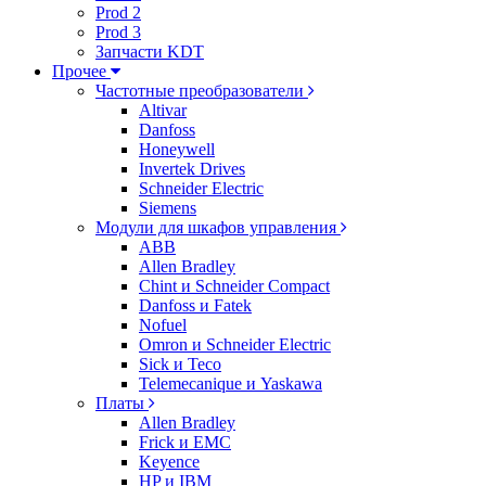
Prod 2
Prod 3
Запчасти KDT
Прочее
Частотные преобразователи
Altivar
Danfoss
Honeywell
Invertek Drives
Schneider Electric
Siemens
Модули для шкафов управления
ABB
Allen Bradley
Chint и Schneider Compact
Danfoss и Fatek
Nofuel
Omron и Schneider Electric
Sick и Teco
Telemecanique и Yaskawa
Платы
Allen Bradley
Frick и EMC
Keyence
HP и IBM