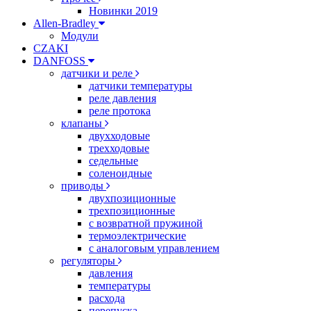
Новинки 2019
Allen-Bradley
Модули
CZAKI
DANFOSS
датчики и реле
датчики температуры
реле давления
реле протока
клапаны
двухходовые
трехходовые
седельные
соленоидные
приводы
двухпозиционные
трехпозиционные
с возвратной пружиной
термоэлектрические
с аналоговым управлением
регуляторы
давления
температуры
расхода
перепуска