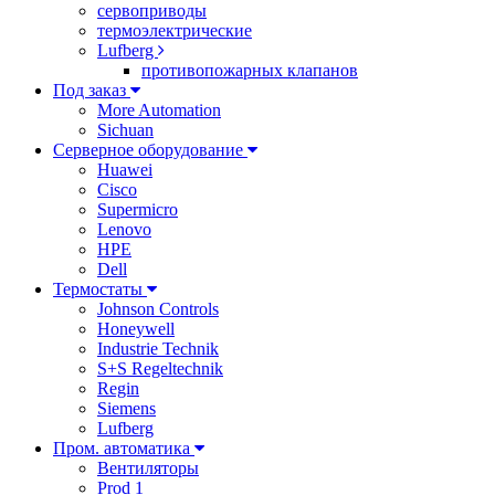
сервоприводы
термоэлектрические
Lufberg
противопожарных клапанов
Под заказ
More Automation
Sichuan
Серверное оборудование
Huawei
Cisco
Supermicro
Lenovo
HPE
Dell
Термостаты
Johnson Controls
Honeywell
Industrie Technik
S+S Regeltechnik
Regin
Siemens
Lufberg
Пром. автоматика
Вентиляторы
Prod 1