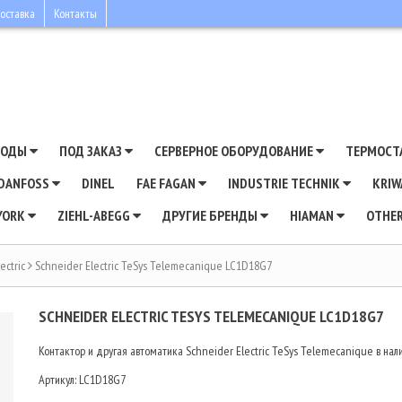
оставка
Контакты
ВОДЫ
ПОД ЗАКАЗ
СЕРВЕРНОЕ ОБОРУДОВАНИЕ
ТЕРМОСТ
DANFOSS
DINEL
FAE FAGAN
INDUSTRIE TECHNIK
KRI
YORK
ZIEHL-ABEGG
ДРУГИЕ БРЕНДЫ
HIAMAN
OTHE
ectric
Schneider Electric TeSys Telemecanique LC1D18G7
SCHNEIDER ELECTRIC TESYS TELEMECANIQUE LC1D18G7
Контактор и другая автоматика Schneider Electric TeSys Telemecanique в нали
Артикул:
LC1D18G7