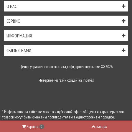
О НАС
СЕРВИС
ИНФОРМАЦИЯ
СВЯЗЬ С НАМИ
Центр управления: автоматика, софт, проектирование
2026
Интернет-магазин создан на
InSales
* Информация на сайте не является публичной офертой. Цены и характеристики
товаров могут быть изменены производителем в одностороннем порядке.
Актуальную цену уточняйте у менеджеров по телефону
+7 (495) 255-54-71
, либо по
Корзина
наверх
0
почте
zakaz@center-control.ru