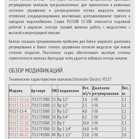
регулирующих клапанов, предназначенных для применения в различных
системах управления и распределения потока жидкости, включая
отопление, кондиционирование, вентиляцию, централизованное горячее и
холодное водоснабжение. Серия VG310R 15-50B отличается надежной
работой в широком спектре условий, включая работу с жидкостями с
высокой концентрацией гликоля.
Клапан оснащен прецизионными пробками для более широкого диапазона
регулирования и более точного управления потоком жидкости при малой
степени открытия. Пластичное седло обеспечивает высокую степень
герметичности клапана, благодаря чему удается избежать потерь энергии
ОБЗОР МОДИФИКАЦИЙ
Технические характеристики клапанов Schneider Electric V311T
Kvs,
Диапазон
Вес,
Модель
Артикул
DN
Соединение
м3/ч
регулирования
кг.
V311T-15-1.6
7311717000
15
Rp 1/2"
1,6
>50
1,1
V311T-15-2.5
7311721000
15
Rp 1/2"
2,5
>50
1,1
V311T-15-4
7311725000
15
Rp 1/2"
4,0
>50
1,1
V311T-20-6.3
7311729000
20
Rp 3/4"
6,3
>50
1,3
V311T-25-10
7311733000
25
Rp 1"
10,0
>50
1,5
V311T-32-16
7311737000
32
Rp 1 1/4"
16,0
>50
2,1
V311T-40-25
7311741000
40
Rp 1 1/2"
25,0
>50
3,0