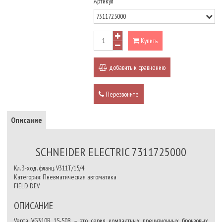
Артикул
Купить
добавить к сравнению
Перезвоните
Описание
SCHNEIDER ELECTRIC 7311725000
Кл. 3-ход. фланц. V311T/15/4
Категория: Пневматическая автоматика
FIELD DEV
ОПИСАНИЕ
Venta VG310R 15-50B – это серия компактных прецизионных бронзовых