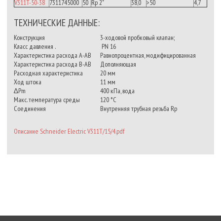
V311T-50-38
7311745000
50
Rp 2"
38,0
>50
4,7
ТЕХНИЧЕСКИЕ ДАННЫЕ:
Конструкция
3-ходовой пробковый клапан;
Класс давления .
PN 16
Характеристика расхода A-AB
Равнопроцентная, модифицированная
Характеристика расхода B-AB
Дополняющая
Расходная характеристика
20 мм
Ход штока
11 мм
∆Pm
400 кПа, вода
Макс. температура среды
120 °C
Соединения
Внутренняя трубная резьба Rp
Описание Schneider Electric V311T/15/4.pdf