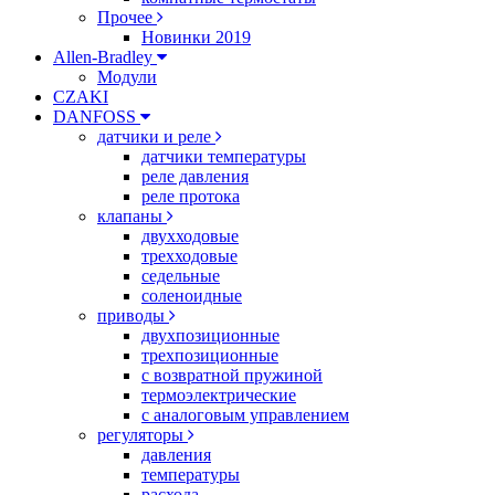
Прочее
Новинки 2019
Allen-Bradley
Модули
CZAKI
DANFOSS
датчики и реле
датчики температуры
реле давления
реле протока
клапаны
двухходовые
трехходовые
седельные
соленоидные
приводы
двухпозиционные
трехпозиционные
с возвратной пружиной
термоэлектрические
с аналоговым управлением
регуляторы
давления
температуры
расхода