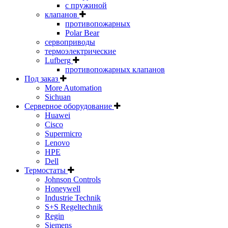
с пружиной
клапанов
противопожарных
Polar Bear
сервоприводы
термоэлектрические
Lufberg
противопожарных клапанов
Под заказ
More Automation
Sichuan
Серверное оборудование
Huawei
Cisco
Supermicro
Lenovo
HPE
Dell
Термостаты
Johnson Controls
Honeywell
Industrie Technik
S+S Regeltechnik
Regin
Siemens