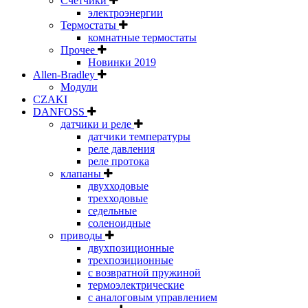
Счетчики
электроэнергии
Термостаты
комнатные термостаты
Прочее
Новинки 2019
Allen-Bradley
Модули
CZAKI
DANFOSS
датчики и реле
датчики температуры
реле давления
реле протока
клапаны
двухходовые
трехходовые
седельные
соленоидные
приводы
двухпозиционные
трехпозиционные
с возвратной пружиной
термоэлектрические
с аналоговым управлением