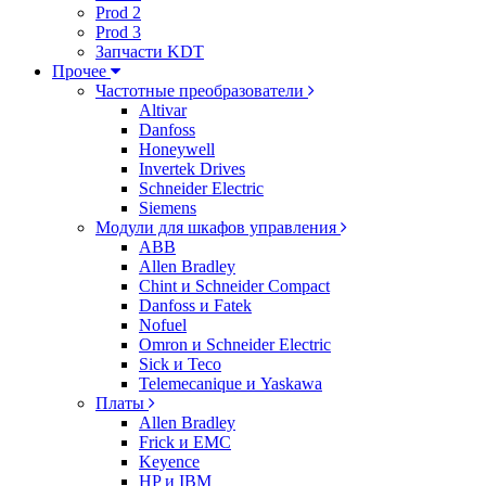
Prod 2
Prod 3
Запчасти KDT
Прочее
Частотные преобразователи
Altivar
Danfoss
Honeywell
Invertek Drives
Schneider Electric
Siemens
Модули для шкафов управления
ABB
Allen Bradley
Chint и Schneider Compact
Danfoss и Fatek
Nofuel
Omron и Schneider Electric
Sick и Teco
Telemecanique и Yaskawa
Платы
Allen Bradley
Frick и EMC
Keyence
HP и IBM