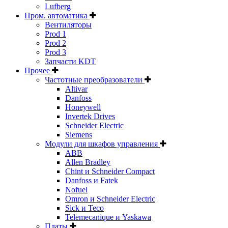
Lufberg
Пром. автоматика
Вентиляторы
Prod 1
Prod 2
Prod 3
Запчасти KDT
Прочее
Частотные преобразователи
Altivar
Danfoss
Honeywell
Invertek Drives
Schneider Electric
Siemens
Модули для шкафов управления
ABB
Allen Bradley
Chint и Schneider Compact
Danfoss и Fatek
Nofuel
Omron и Schneider Electric
Sick и Teco
Telemecanique и Yaskawa
Платы