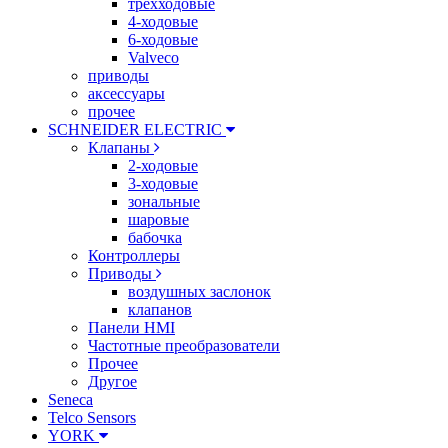
трехходовые
4-ходовые
6-ходовые
Valveco
приводы
аксессуары
прочее
SCHNEIDER ELECTRIC
Клапаны
2-ходовые
3-ходовые
зональные
шаровые
бабочка
Контроллеры
Приводы
воздушных заслонок
клапанов
Панели HMI
Частотные преобразователи
Прочее
Другое
Seneca
Telco Sensors
YORK