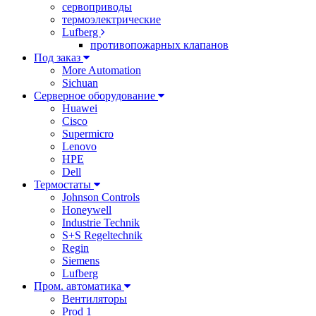
сервоприводы
термоэлектрические
Lufberg
противопожарных клапанов
Под заказ
More Automation
Sichuan
Серверное оборудование
Huawei
Cisco
Supermicro
Lenovo
HPE
Dell
Термостаты
Johnson Controls
Honeywell
Industrie Technik
S+S Regeltechnik
Regin
Siemens
Lufberg
Пром. автоматика
Вентиляторы
Prod 1