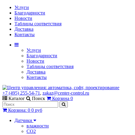
Услуги
Благодарности
Новости
Таблицы соответствия
Доставка
Контакты
Услуги
Благодарности
Новости
Таблицы соответствия
Доставка
Контакты
+7 (495) 255-54-71
,
zakaz@center-control.ru
Каталог
Поиск
Корзина
0
Корзина
:
0
0 руб
Датчики
влажности
CO2