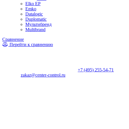
Elko EP
Emko
Datalogic
Duplomatic
Мультибренд
Multibrand
Сравнение
Перейти к сравнению
* Информация на сайте не является публичной офертой. Цены
и характеристики товаров могут быть изменены
производителем в одностороннем порядке. Актуальную цену
уточняйте у менеджеров по телефону
+7 (495) 255-54-71
, либо
по почте
zakaz@center-control.ru