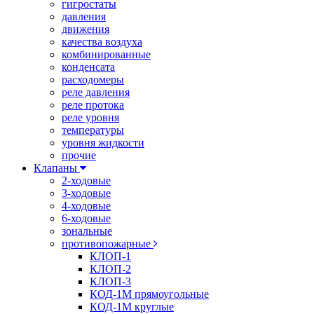
гигростаты
давления
движения
качества воздуха
комбинированные
конденсата
расходомеры
реле давления
реле протока
реле уровня
температуры
уровня жидкости
прочие
Клапаны
2-ходовые
3-ходовые
4-ходовые
6-ходовые
зональные
противопожарные
КЛОП-1
КЛОП-2
КЛОП-3
КОД-1М прямоугольные
КОД-1М круглые