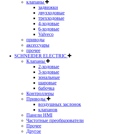
клапаны
задвижки
двухходовые
трехходовые
4-ходовые
6-ходовые
Valveco
приводы
аксессуары
прочее
SCHNEIDER ELECTRIC
Клапаны
2-ходовые
3-ходовые
зональные
шаровые
бабочка
Контроллеры
Приводы
воздушных заслонок
клапанов
Панели HMI
Частотные преобразователи
Прочее
Другое