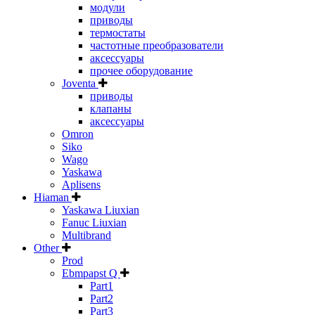
модули
приводы
термостаты
частотные преобразователи
аксессуары
прочее оборудование
Joventa
приводы
клапаны
аксессуары
Omron
Siko
Wago
Yaskawa
Aplisens
Hiaman
Yaskawa Liuxian
Fanuc Liuxian
Multibrand
Other
Prod
Ebmpapst Q
Part1
Part2
Part3