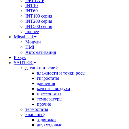
DELTA-P
INT10
INT69
INT100 серия
INT200 серия
INT500 серия
прочее
Mitsubishi
Модули
HMI
Автоматизация
Pixsys
SAUTER
датчики и реле
влажности и точки росы
гигростаты
давления
качества воздуха
прессостаты
температуры
прочие
термостаты
клапаны
задвижки
двухходовые