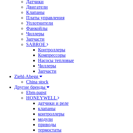
Датчики
Двигатели
Клапаны
Платы управления
Уплотнители
Фанкойлы
Чиллеры
Запчасти
SABROE
Контроллеры
Компрессоры
Насосы тепловые
Чиллеры
Запчасти
Ziehl-Abegg
China stock
Другие бренды
Ebm-papst
HONEYWELL
датчики и реле
клапаны
контроллеры
модули
приводы
термостаты