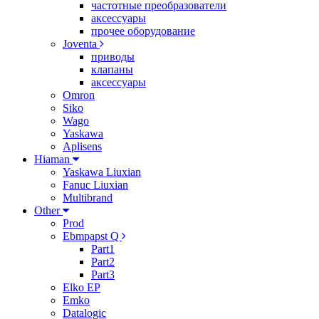
частотные преобразователи
аксессуары
прочее оборудование
Joventa
приводы
клапаны
аксессуары
Omron
Siko
Wago
Yaskawa
Aplisens
Hiaman
Yaskawa Liuxian
Fanuc Liuxian
Multibrand
Other
Prod
Ebmpapst Q
Part1
Part2
Part3
Elko EP
Emko
Datalogic