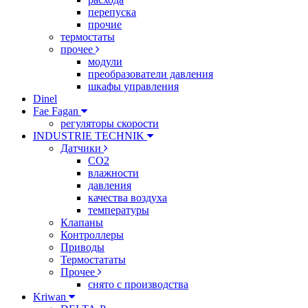
перепуска
прочие
термостаты
прочее
модули
преобразователи давления
шкафы управления
Dinel
Fae Fagan
регуляторы скорости
INDUSTRIE TECHNIK
Датчики
CO2
влажности
давления
качества воздуха
температуры
Клапаны
Контроллеры
Приводы
Термостататы
Прочее
снято с производства
Kriwan