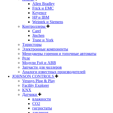
Allen Bradley
Frick и EMC
Keyence
HP и IBM
Weintek и Siemens
Контроллеры
Carel
Jinchen
Trane и York
Тиристоры
Электронные компоненты
Менеджеры горения и топочные автоматы
Реле
Модули Fuji и ABB
Запчасти для чиллеров
Аналоги известных производителей
JOHNSON CONTROLS
Verasys Plug & Play
Facility Explorer
KNX
Датчики
влажности
CO2
гигростаты
давления