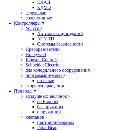
КЛАД
КДМ-2
седельные
соленоидные
Контроллеры
Услуги
Автоматизация зданий
АСУ ТП
Системы безопасности
Преобразователи
Honeywell
Johnson Controls
Schneider Electric
для холодильного оборудования
программируемые
полевые
скорости вращения
Приводы
воздушных заслонок
из Европы
без пружины
с пружиной
клапанов
противопожарных
Polar Bear