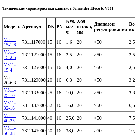
Технические характеристики клапанов Schneider Electric V311
Kvs,
Ход
Диапазон
Ве
Модель
Артикул
DN
PN
м3/
штока,
регулирования
кг.
ч
мм
V311-
7311117000
15
16
1,6
20
>50
2,5
15-1.6
V311-
7311121000
15
16
2,5
20
>50
2,5
15-2.5
V311-
7311125000
15
16
4,0
20
>50
2,5
15-4
V311-
7311129000
20
16
6,3
20
>50
3,2
20-6.3
V311-
7311133000
25
16
10,0
20
>50
3,8
25-10
V311-
7311137000
32
16
16,0
20
>50
6,6
32-16
V311-
7311141000
40
16
25,0
20
>50
7,5
40-25
V311-
7311145000
50
16
38,0
20
>50
10
50-38