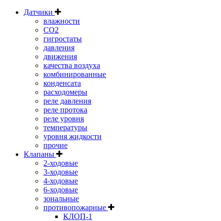
Датчики
влажности
CO2
гигростаты
давления
движения
качества воздуха
комбинированные
конденсата
расходомеры
реле давления
реле протока
реле уровня
температуры
уровня жидкости
прочие
Клапаны
2-ходовые
3-ходовые
4-ходовые
6-ходовые
зональные
противопожарные
КЛОП-1