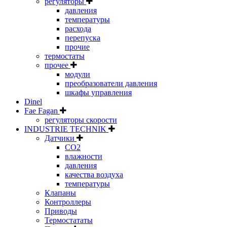
регуляторы
давления
температуры
расхода
перепуска
прочие
термостаты
прочее
модули
преобразователи давления
шкафы управления
Dinel
Fae Fagan
регуляторы скорости
INDUSTRIE TECHNIK
Датчики
CO2
влажности
давления
качества воздуха
температуры
Клапаны
Контроллеры
Приводы
Термостататы