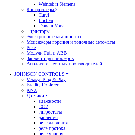
Weintek и Siemens
Контроллеры
Carel
Jinchen
Trane и York
Тиристоры
Электронные компоненты
Менеджеры горения и топочные автоматы
Реле
Модули Fuji и ABB
Запчасти для чиллеров
Аналоги известных производителей
JOHNSON CONTROLS
Verasys Plug & Play
Facility Explorer
KNX
Датчики
влажности
CO2
гигростаты
давления
реле давления
реле протока
реле уровня