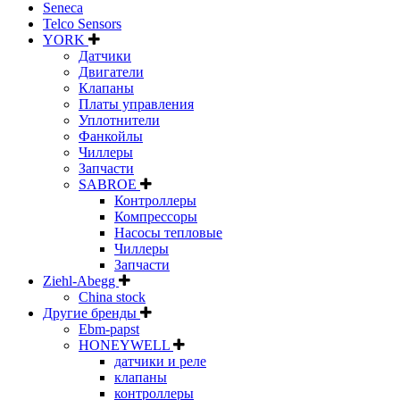
Seneca
Telco Sensors
YORK
Датчики
Двигатели
Клапаны
Платы управления
Уплотнители
Фанкойлы
Чиллеры
Запчасти
SABROE
Контроллеры
Компрессоры
Насосы тепловые
Чиллеры
Запчасти
Ziehl-Abegg
China stock
Другие бренды
Ebm-papst
HONEYWELL
датчики и реле
клапаны
контроллеры