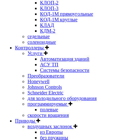
КЛОП-2
КЛОП-3
КОД-1М прямоугольные
КОД-1М круглые
КЛАД
КДМ-2
седельные
соленоидные
Контроллеры
Услуги
Автоматизация зданий
АСУ ТП
Системы безопасности
Преобразователи
Honeywell
Johnson Controls
Schneider Electric
для холодильного оборудования
программируемые
полевые
скорости вращения
Приводы
воздушных заслонок
из Европы
без пружины