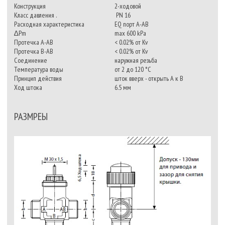
Конструкция
2-ходовой
Класс давления .
PN 16
Расходная характеристика
EQ порт A-AB
∆Pm
max 600 kPa
Протечка A-AB
< 0.02% от Kv
Протечка B-AB
< 0.02% от Kv
Соединение
наружная резьба
Температура воды
от 2 до 120 °C
Принцип действия
шток вверх - открыть A к B
Ход штока
6.5 мм
РАЗМРЕЫ