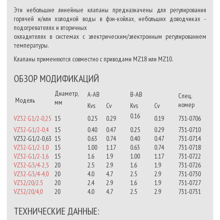
Эти небольшие линейные клапаны предназначены для регулирования
горячей и/или холодной воды в фэн-койлах, небольших доводчиках -
подогревателях и вторичных
охладителях в системах с электрическим/электронным регулированием
температуры.
Клапаны применяются совместно с приводами MZ18 или MZ10.
ОБЗОР МОДИФИКАЦИЙ
Диаметр,
A-AB
B-AB
Спец.
Модель
мм
номер
Kvs
Cv
Kvs
Cv
0.16
VZ32 G1/2-0,25
15
0.25
0.29
0.19
731-0706
VZ32-G1/2-0,4
15
0.40
0.47
0.25
0.29
731-0710
VZ32-G1/2-0,63
15
0.63
0.74
0.40
0.47
731-0714
VZ32-G1/2-1,0
15
1.00
1.17
0.63
0.74
731-0718
VZ32-G1/2-1,6
15
1.6
1.9
1.00
1.17
731-0722
VZ32-G3/4-2,5
20
2.5
2.9
1.6
1.9
731-0726
VZ32-G3/4-4,0
20
4.0
4.7
2.5
2.9
731-0730
VZ32/20/2.5
20
2.4
2.9
1.6
1.9
731-0727
VZ32/20/4,0
20
4.0
4.7
2.5
2.9
731-0731
ТЕХНИЧЕСКИЕ ДАННЫЕ: