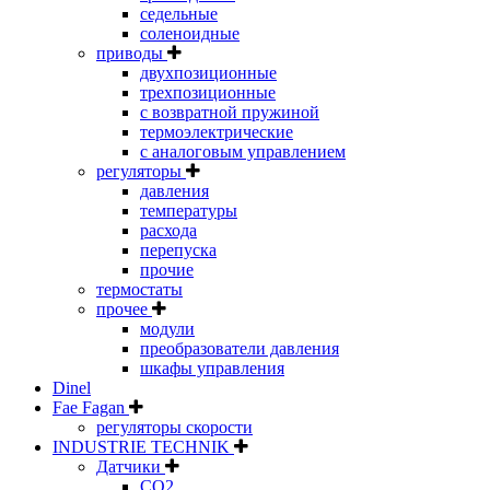
седельные
соленоидные
приводы
двухпозиционные
трехпозиционные
с возвратной пружиной
термоэлектрические
с аналоговым управлением
регуляторы
давления
температуры
расхода
перепуска
прочие
термостаты
прочее
модули
преобразователи давления
шкафы управления
Dinel
Fae Fagan
регуляторы скорости
INDUSTRIE TECHNIK
Датчики
CO2