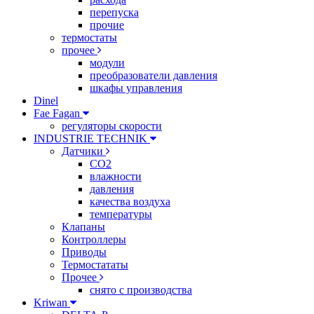
перепуска
прочие
термостаты
прочее
модули
преобразователи давления
шкафы управления
Dinel
Fae Fagan
регуляторы скорости
INDUSTRIE TECHNIK
Датчики
CO2
влажности
давления
качества воздуха
температуры
Клапаны
Контроллеры
Приводы
Термостататы
Прочее
снято с производства
Kriwan