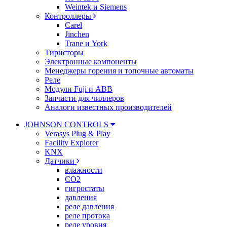
Weintek и Siemens
Контроллеры
Carel
Jinchen
Trane и York
Тиристоры
Электронные компоненты
Менеджеры горения и топочные автоматы
Реле
Модули Fuji и ABB
Запчасти для чиллеров
Аналоги известных производителей
JOHNSON CONTROLS
Verasys Plug & Play
Facility Explorer
KNX
Датчики
влажности
CO2
гигростаты
давления
реле давления
реле протока
реле уровня