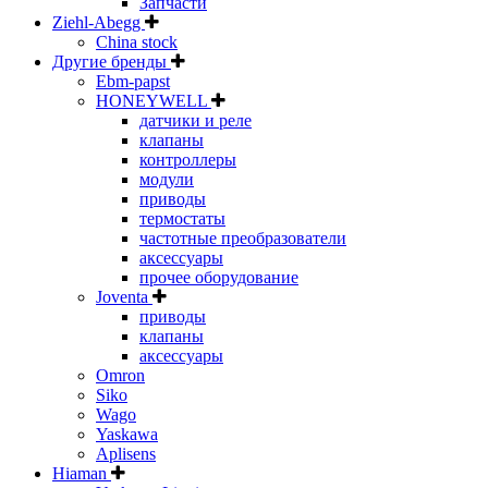
Запчасти
Ziehl-Abegg
China stock
Другие бренды
Ebm-papst
HONEYWELL
датчики и реле
клапаны
контроллеры
модули
приводы
термостаты
частотные преобразователи
аксессуары
прочее оборудование
Joventa
приводы
клапаны
аксессуары
Omron
Siko
Wago
Yaskawa
Aplisens
Hiaman