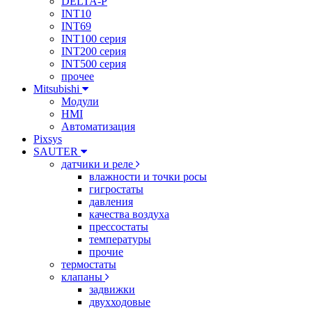
DELTA-P
INT10
INT69
INT100 серия
INT200 серия
INT500 серия
прочее
Mitsubishi
Модули
HMI
Автоматизация
Pixsys
SAUTER
датчики и реле
влажности и точки росы
гигростаты
давления
качества воздуха
прессостаты
температуры
прочие
термостаты
клапаны
задвижки
двухходовые