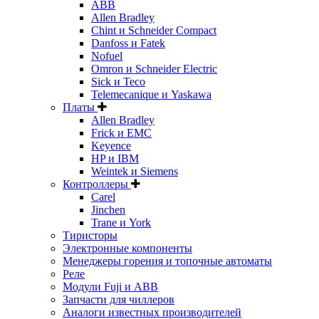
ABB
Allen Bradley
Chint и Schneider Compact
Danfoss и Fatek
Nofuel
Omron и Schneider Electric
Sick и Teco
Telemecanique и Yaskawa
Платы
Allen Bradley
Frick и EMC
Keyence
HP и IBM
Weintek и Siemens
Контроллеры
Carel
Jinchen
Trane и York
Тиристоры
Электронные компоненты
Менеджеры горения и топочные автоматы
Реле
Модули Fuji и ABB
Запчасти для чиллеров
Аналоги известных производителей