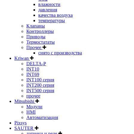
влажности
давления
качества воздуха
температуры
Клапаны
Контроллеры
Приводы
Термостататы
Прочее
снято с производства
Kriwan
DELTA-P
INT10
INT69
INT100 серия
INT200 серия
INT500 серия
прочее
Mitsubishi
Модули
HMI
Автоматизация
Pixsys
SAUTER
датчики и реле