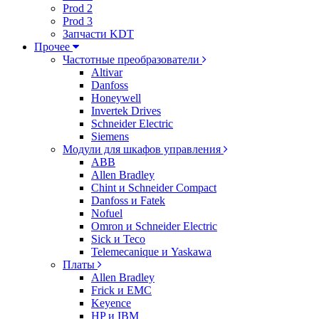
Prod 2
Prod 3
Запчасти KDT
Прочее
Частотные преобразователи
Altivar
Danfoss
Honeywell
Invertek Drives
Schneider Electric
Siemens
Модули для шкафов управления
ABB
Allen Bradley
Chint и Schneider Compact
Danfoss и Fatek
Nofuel
Omron и Schneider Electric
Sick и Teco
Telemecanique и Yaskawa
Платы
Allen Bradley
Frick и EMC
Keyence
HP и IBM