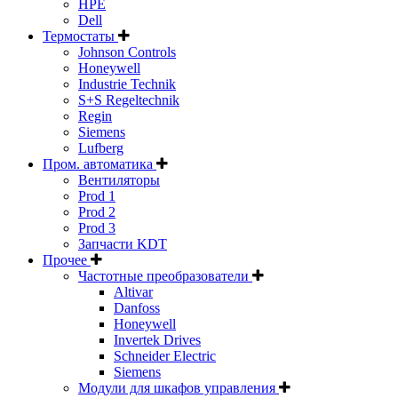
HPE
Dell
Термостаты
Johnson Controls
Honeywell
Industrie Technik
S+S Regeltechnik
Regin
Siemens
Lufberg
Пром. автоматика
Вентиляторы
Prod 1
Prod 2
Prod 3
Запчасти KDT
Прочее
Частотные преобразователи
Altivar
Danfoss
Honeywell
Invertek Drives
Schneider Electric
Siemens
Модули для шкафов управления