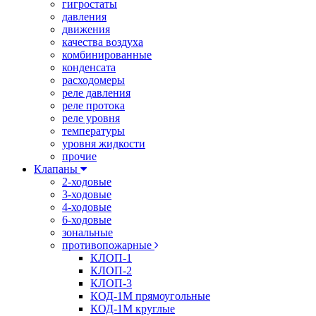
гигростаты
давления
движения
качества воздуха
комбинированные
конденсата
расходомеры
реле давления
реле протока
реле уровня
температуры
уровня жидкости
прочие
Клапаны
2-ходовые
3-ходовые
4-ходовые
6-ходовые
зональные
противопожарные
КЛОП-1
КЛОП-2
КЛОП-3
КОД-1М прямоугольные
КОД-1М круглые