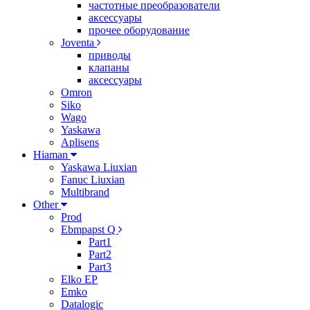
частотные преобразователи
аксессуары
прочее оборудование
Joventa
приводы
клапаны
аксессуары
Omron
Siko
Wago
Yaskawa
Aplisens
Hiaman
Yaskawa Liuxian
Fanuc Liuxian
Multibrand
Other
Prod
Ebmpapst Q
Part1
Part2
Part3
Elko EP
Emko
Datalogic