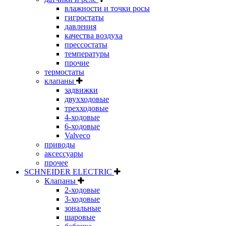
влажности и точки росы
гигростаты
давления
качества воздуха
прессостаты
температуры
прочие
термостаты
клапаны
задвижки
двухходовые
трехходовые
4-ходовые
6-ходовые
Valveco
приводы
аксессуары
прочее
SCHNEIDER ELECTRIC
Клапаны
2-ходовые
3-ходовые
зональные
шаровые