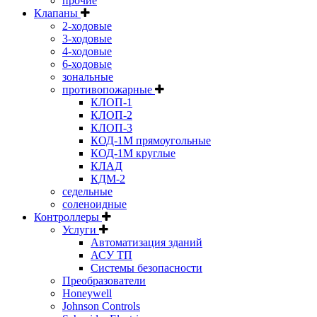
прочие
Клапаны
2-ходовые
3-ходовые
4-ходовые
6-ходовые
зональные
противопожарные
КЛОП-1
КЛОП-2
КЛОП-3
КОД-1М прямоугольные
КОД-1М круглые
КЛАД
КДМ-2
седельные
соленоидные
Контроллеры
Услуги
Автоматизация зданий
АСУ ТП
Системы безопасности
Преобразователи
Honeywell
Johnson Controls