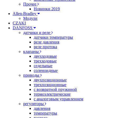
Прочее
Новинки 2019
Allen-Bradley
Модули
CZAKI
DANFOSS
датчики и реле
датчики температуры
реле давления
реле протока
клапаны
двухходовые
трехходовые
седельные
соленоидные
приводы
двухпозиционные
трехпозиционные
с возвратной пружиной
термоэлектрические
с аналоговым управлением
регуляторы
давления
температуры
расхода