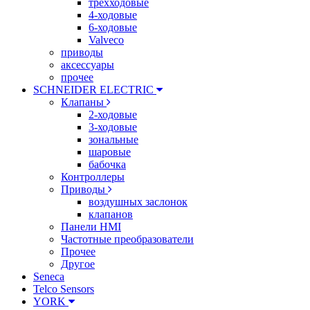
трехходовые
4-ходовые
6-ходовые
Valveco
приводы
аксессуары
прочее
SCHNEIDER ELECTRIC
Клапаны
2-ходовые
3-ходовые
зональные
шаровые
бабочка
Контроллеры
Приводы
воздушных заслонок
клапанов
Панели HMI
Частотные преобразователи
Прочее
Другое
Seneca
Telco Sensors
YORK