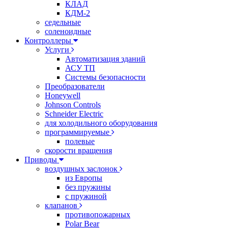
КЛАД
КДМ-2
седельные
соленоидные
Контроллеры
Услуги
Автоматизация зданий
АСУ ТП
Системы безопасности
Преобразователи
Honeywell
Johnson Controls
Schneider Electric
для холодильного оборудования
программируемые
полевые
скорости вращения
Приводы
воздушных заслонок
из Европы
без пружины
с пружиной
клапанов
противопожарных
Polar Bear