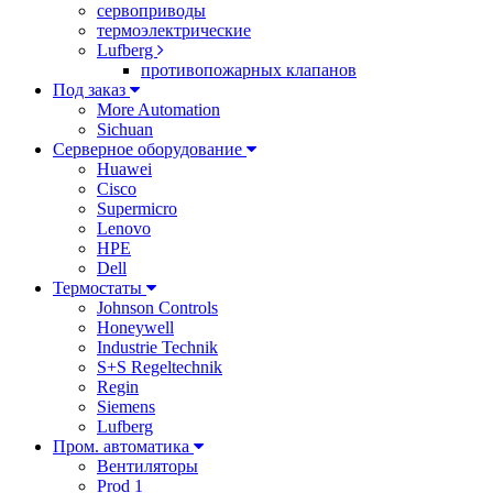
сервоприводы
термоэлектрические
Lufberg
противопожарных клапанов
Под заказ
More Automation
Sichuan
Серверное оборудование
Huawei
Cisco
Supermicro
Lenovo
HPE
Dell
Термостаты
Johnson Controls
Honeywell
Industrie Technik
S+S Regeltechnik
Regin
Siemens
Lufberg
Пром. автоматика
Вентиляторы
Prod 1