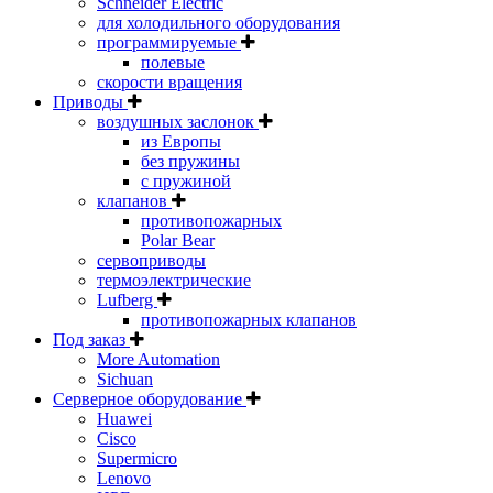
Schneider Electric
для холодильного оборудования
программируемые
полевые
скорости вращения
Приводы
воздушных заслонок
из Европы
без пружины
с пружиной
клапанов
противопожарных
Polar Bear
сервоприводы
термоэлектрические
Lufberg
противопожарных клапанов
Под заказ
More Automation
Sichuan
Серверное оборудование
Huawei
Cisco
Supermicro
Lenovo