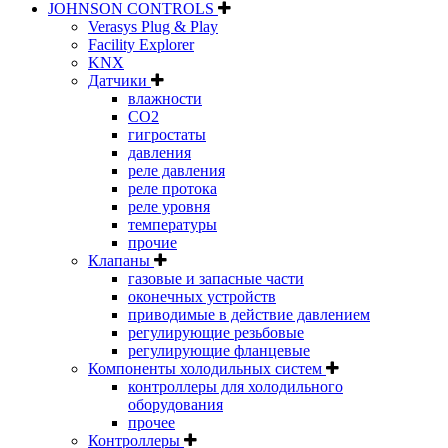
JOHNSON CONTROLS
Verasys Plug & Play
Facility Explorer
KNX
Датчики
влажности
CO2
гигростаты
давления
реле давления
реле протока
реле уровня
температуры
прочие
Клапаны
газовые и запасные части
оконечных устройств
приводимые в действие давлением
регулирующие резьбовые
регулирующие фланцевые
Компоненты холодильных систем
контроллеры для холодильного
оборудования
прочее
Контроллеры