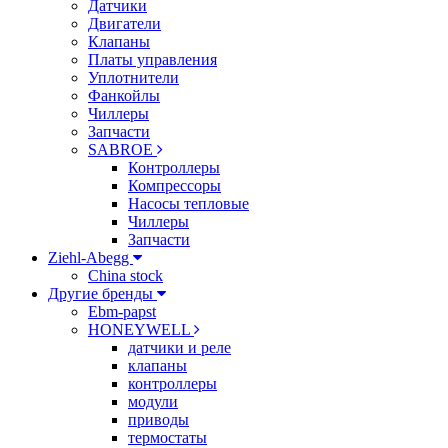
Датчики
Двигатели
Клапаны
Платы управления
Уплотнители
Фанкойлы
Чиллеры
Запчасти
SABROE
Контроллеры
Компрессоры
Насосы тепловые
Чиллеры
Запчасти
Ziehl-Abegg
China stock
Другие бренды
Ebm-papst
HONEYWELL
датчики и реле
клапаны
контроллеры
модули
приводы
термостаты