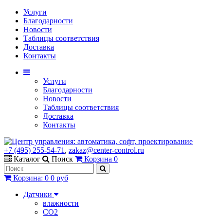
Услуги
Благодарности
Новости
Таблицы соответствия
Доставка
Контакты
Услуги
Благодарности
Новости
Таблицы соответствия
Доставка
Контакты
+7 (495) 255-54-71
,
zakaz@center-control.ru
Каталог
Поиск
Корзина
0
Корзина
:
0
0 руб
Датчики
влажности
CO2