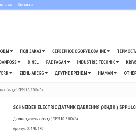
оставка
Контакты
ВОДЫ
ПОД ЗАКАЗ
СЕРВЕРНОЕ ОБОРУДОВАНИЕ
ТЕРМОСТ
DANFOSS
DINEL
FAE FAGAN
INDUSTRIE TECHNIK
KRI
YORK
ZIEHL-ABEGG
ДРУГИЕ БРЕНДЫ
HIAMAN
OTHE
ения (жидк.) SPP110-2500kPa
SCHNEIDER ELECTRIC ДАТЧИК ДАВЛЕНИЯ (ЖИДК.) SPP11
Датчик давления (жидк.) SPP110-2500kPa
Артикул:
004702120