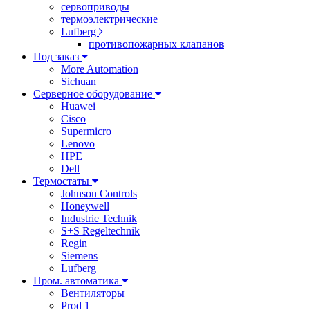
сервоприводы
термоэлектрические
Lufberg
противопожарных клапанов
Под заказ
More Automation
Sichuan
Серверное оборудование
Huawei
Cisco
Supermicro
Lenovo
HPE
Dell
Термостаты
Johnson Controls
Honeywell
Industrie Technik
S+S Regeltechnik
Regin
Siemens
Lufberg
Пром. автоматика
Вентиляторы
Prod 1