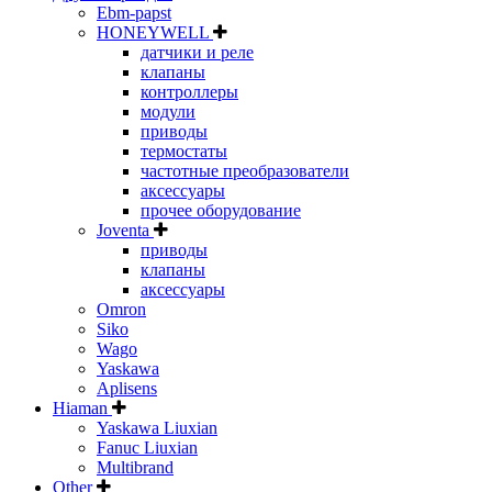
Ebm-papst
HONEYWELL
датчики и реле
клапаны
контроллеры
модули
приводы
термостаты
частотные преобразователи
аксессуары
прочее оборудование
Joventa
приводы
клапаны
аксессуары
Omron
Siko
Wago
Yaskawa
Aplisens
Hiaman
Yaskawa Liuxian
Fanuc Liuxian
Multibrand
Other