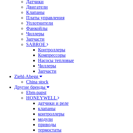
Датчики
Двигатели
Клапаны
Платы управления
Уплотнители
Фанкойлы
Чиллеры
Запчасти
SABROE
Контроллеры
Компрессоры
Насосы тепловые
Чиллеры
Запчасти
Ziehl-Abegg
China stock
Другие бренды
Ebm-papst
HONEYWELL
датчики и реле
клапаны
контроллеры
модули
приводы
термостаты