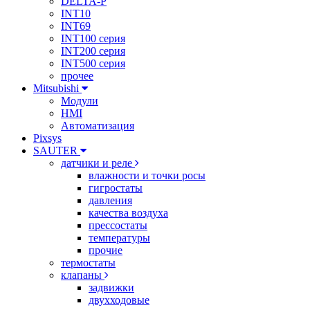
DELTA-P
INT10
INT69
INT100 серия
INT200 серия
INT500 серия
прочее
Mitsubishi
Модули
HMI
Автоматизация
Pixsys
SAUTER
датчики и реле
влажности и точки росы
гигростаты
давления
качества воздуха
прессостаты
температуры
прочие
термостаты
клапаны
задвижки
двухходовые