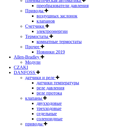
Пневматическая автоматика
преобразователи давления
Приводы
воздушных заслонок
клапанов
Счетчики
электроэнергии
Термостаты
комнатные термостаты
Прочее
Новинки 2019
Allen-Bradley
Модули
CZAKI
DANFOSS
датчики и реле
датчики температуры
реле давления
реле протока
клапаны
двухходовые
трехходовые
седельные
соленоидные
приводы