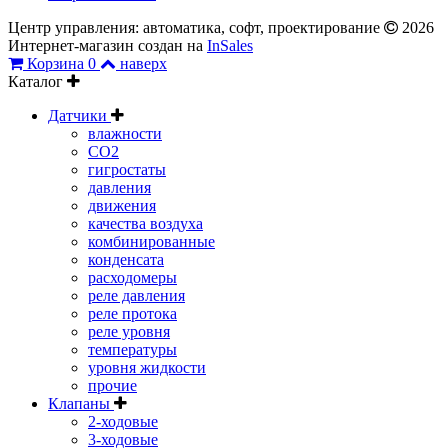
Центр управления: автоматика, софт, проектирование
2026
Интернет-магазин создан на
InSales
Корзина
0
наверх
Каталог
Датчики
влажности
CO2
гигростаты
давления
движения
качества воздуха
комбинированные
конденсата
расходомеры
реле давления
реле протока
реле уровня
температуры
уровня жидкости
прочие
Клапаны
2-ходовые
3-ходовые