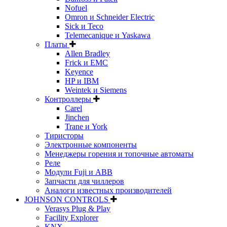
Nofuel
Omron и Schneider Electric
Sick и Teco
Telemecanique и Yaskawa
Платы
Allen Bradley
Frick и EMC
Keyence
HP и IBM
Weintek и Siemens
Контроллеры
Carel
Jinchen
Trane и York
Тиристоры
Электронные компоненты
Менеджеры горения и топочные автоматы
Реле
Модули Fuji и ABB
Запчасти для чиллеров
Аналоги известных производителей
JOHNSON CONTROLS
Verasys Plug & Play
Facility Explorer
KNX