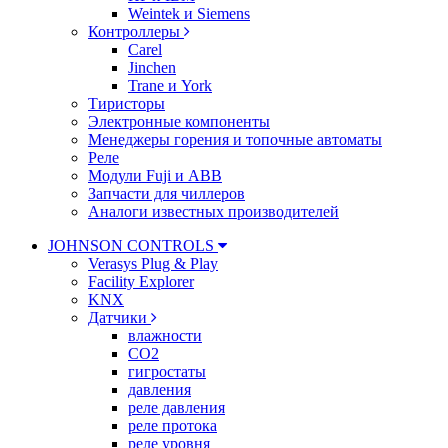
Weintek и Siemens
Контроллеры
Carel
Jinchen
Trane и York
Тиристоры
Электронные компоненты
Менеджеры горения и топочные автоматы
Реле
Модули Fuji и ABB
Запчасти для чиллеров
Аналоги известных производителей
JOHNSON CONTROLS
Verasys Plug & Play
Facility Explorer
KNX
Датчики
влажности
CO2
гигростаты
давления
реле давления
реле протока
реле уровня