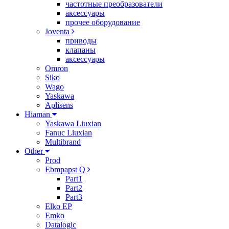
частотные преобразователи
аксессуары
прочее оборудование
Joventa
приводы
клапаны
аксессуары
Omron
Siko
Wago
Yaskawa
Aplisens
Hiaman
Yaskawa Liuxian
Fanuc Liuxian
Multibrand
Other
Prod
Ebmpapst Q
Part1
Part2
Part3
Elko EP
Emko
Datalogic