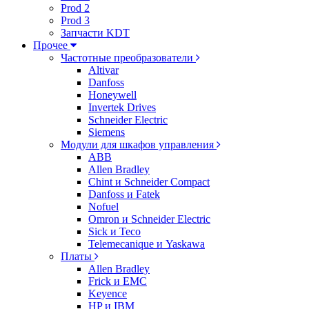
Prod 2
Prod 3
Запчасти KDT
Прочее
Частотные преобразователи
Altivar
Danfoss
Honeywell
Invertek Drives
Schneider Electric
Siemens
Модули для шкафов управления
ABB
Allen Bradley
Chint и Schneider Compact
Danfoss и Fatek
Nofuel
Omron и Schneider Electric
Sick и Teco
Telemecanique и Yaskawa
Платы
Allen Bradley
Frick и EMC
Keyence
HP и IBM