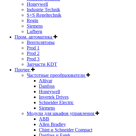
Honeywell
Industrie Technik
S+S Regeltechnik
Regin
Siemens
Lufberg
Пром. автоматика
Вентиляторы
Prod 1
Prod 2
Prod 3
Запчасти KDT
Прочее
Частотные преобразователи
Altivar
Danfoss
Honeywell
Invertek Drives
Schneider Electric
Siemens
Модули для шкафов управления
ABB
Allen Bradley
Chint и Schneider Compact
Danfoss и Fatek