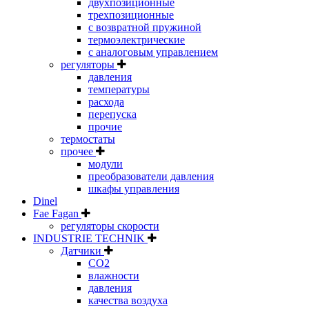
двухпозиционные
трехпозиционные
с возвратной пружиной
термоэлектрические
с аналоговым управлением
регуляторы
давления
температуры
расхода
перепуска
прочие
термостаты
прочее
модули
преобразователи давления
шкафы управления
Dinel
Fae Fagan
регуляторы скорости
INDUSTRIE TECHNIK
Датчики
CO2
влажности
давления
качества воздуха