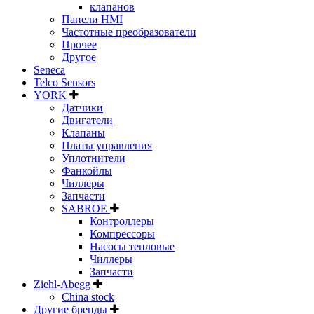
клапанов
Панели HMI
Частотные преобразователи
Прочее
Другое
Seneca
Telco Sensors
YORK
Датчики
Двигатели
Клапаны
Платы управления
Уплотнители
Фанкойлы
Чиллеры
Запчасти
SABROE
Контроллеры
Компрессоры
Насосы тепловые
Чиллеры
Запчасти
Ziehl-Abegg
China stock
Другие бренды