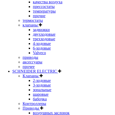
качества воздуха
прессостаты
температуры
прочие
термостаты
клапаны
задвижки
двухходовые
трехходовые
4-ходовые
6-ходовые
Valveco
приводы
аксессуары
прочее
SCHNEIDER ELECTRIC
Клапаны
2-ходовые
3-ходовые
зональные
шаровые
бабочка
Контроллеры
Приводы
воздушных заслонок