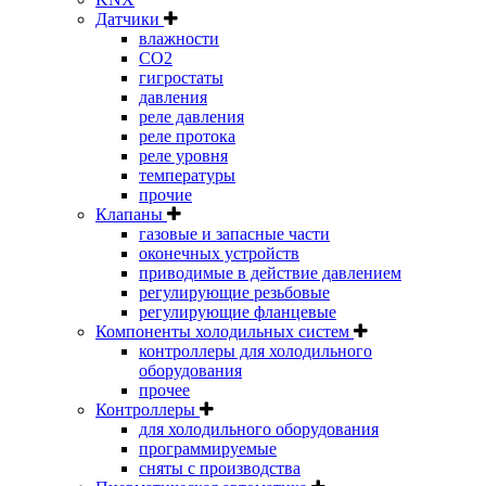
Датчики
влажности
CO2
гигростаты
давления
реле давления
реле протока
реле уровня
температуры
прочие
Клапаны
газовые и запасные части
оконечных устройств
приводимые в действие давлением
регулирующие резьбовые
регулирующие фланцевые
Компоненты холодильных систем
контроллеры для холодильного
оборудования
прочее
Контроллеры
для холодильного оборудования
программируемые
сняты с производства