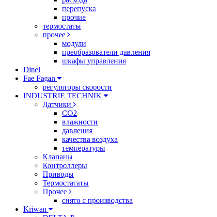
перепуска
прочие
термостаты
прочее
модули
преобразователи давления
шкафы управления
Dinel
Fae Fagan
регуляторы скорости
INDUSTRIE TECHNIK
Датчики
CO2
влажности
давления
качества воздуха
температуры
Клапаны
Контроллеры
Приводы
Термостататы
Прочее
снято с производства
Kriwan