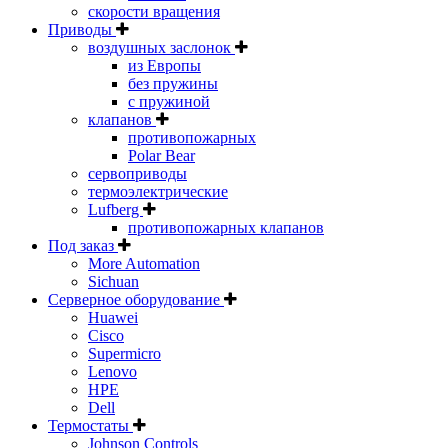
скорости вращения
Приводы
воздушных заслонок
из Европы
без пружины
с пружиной
клапанов
противопожарных
Polar Bear
сервоприводы
термоэлектрические
Lufberg
противопожарных клапанов
Под заказ
More Automation
Sichuan
Серверное оборудование
Huawei
Cisco
Supermicro
Lenovo
HPE
Dell
Термостаты
Johnson Controls