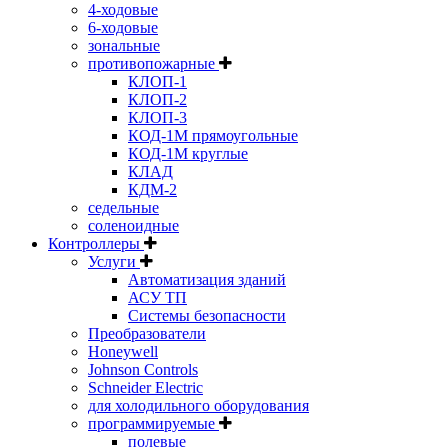
4-ходовые
6-ходовые
зональные
противопожарные
КЛОП-1
КЛОП-2
КЛОП-3
КОД-1М прямоугольные
КОД-1М круглые
КЛАД
КДМ-2
седельные
соленоидные
Контроллеры
Услуги
Автоматизация зданий
АСУ ТП
Системы безопасности
Преобразователи
Honeywell
Johnson Controls
Schneider Electric
для холодильного оборудования
программируемые
полевые