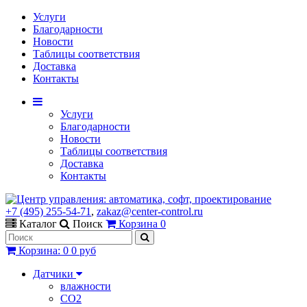
Услуги
Благодарности
Новости
Таблицы соответствия
Доставка
Контакты
Услуги
Благодарности
Новости
Таблицы соответствия
Доставка
Контакты
+7 (495) 255-54-71
,
zakaz@center-control.ru
Каталог
Поиск
Корзина
0
Корзина
:
0
0 руб
Датчики
влажности
CO2