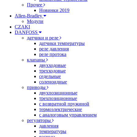
Прочее
Новинки 2019
Allen-Bradley
Модули
CZAKI
DANFOSS
датчики и реле
датчики температуры
реле давления
реле протока
клапаны
двухходовые
трехходовые
седельные
соленоидные
приводы
двухпозиционные
трехпозиционные
с возвратной пружиной
термоэлектрические
с аналоговым управлением
регуляторы
давления
температуры
расхода