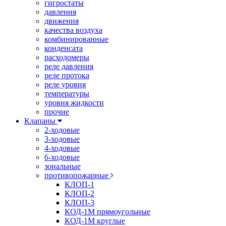
гигростаты
давления
движения
качества воздуха
комбинированные
конденсата
расходомеры
реле давления
реле протока
реле уровня
температуры
уровня жидкости
прочие
Клапаны
2-ходовые
3-ходовые
4-ходовые
6-ходовые
зональные
противопожарные
КЛОП-1
КЛОП-2
КЛОП-3
КОД-1М прямоугольные
КОД-1М круглые