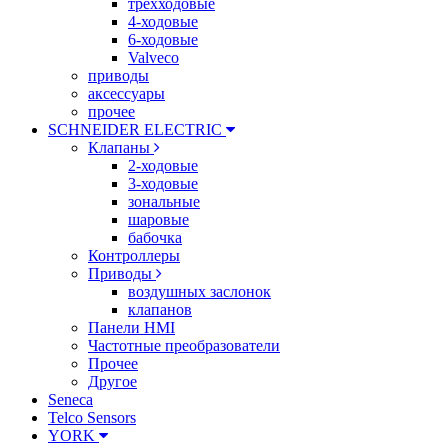
трехходовые
4-ходовые
6-ходовые
Valveco
приводы
аксессуары
прочее
SCHNEIDER ELECTRIC
Клапаны
2-ходовые
3-ходовые
зональные
шаровые
бабочка
Контроллеры
Приводы
воздушных заслонок
клапанов
Панели HMI
Частотные преобразователи
Прочее
Другое
Seneca
Telco Sensors
YORK