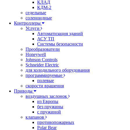
КЛАД
КДМ-2
седельные
соленоидные
Контроллеры
Услуги
Автоматизация зданий
АСУ ТП
Системы безопасности
Преобразователи
Honeywell
Johnson Controls
Schneider Electric
для холодильного оборудования
программируемые
полевые
скорости вращения
Приводы
воздушных заслонок
из Европы
без пружины
с пружиной
клапанов
противопожарных
Polar Bear