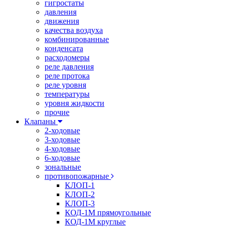
гигростаты
давления
движения
качества воздуха
комбинированные
конденсата
расходомеры
реле давления
реле протока
реле уровня
температуры
уровня жидкости
прочие
Клапаны
2-ходовые
3-ходовые
4-ходовые
6-ходовые
зональные
противопожарные
КЛОП-1
КЛОП-2
КЛОП-3
КОД-1М прямоугольные
КОД-1М круглые