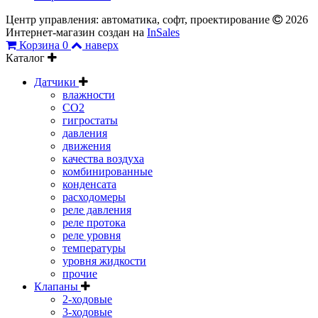
Центр управления: автоматика, софт, проектирование
2026
Интернет-магазин создан на
InSales
Корзина
0
наверх
Каталог
Датчики
влажности
CO2
гигростаты
давления
движения
качества воздуха
комбинированные
конденсата
расходомеры
реле давления
реле протока
реле уровня
температуры
уровня жидкости
прочие
Клапаны
2-ходовые
3-ходовые