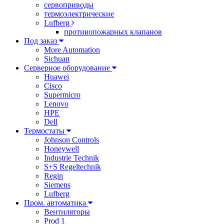
сервоприводы
термоэлектрические
Lufberg
противопожарных клапанов
Под заказ
More Automation
Sichuan
Серверное оборудование
Huawei
Cisco
Supermicro
Lenovo
HPE
Dell
Термостаты
Johnson Controls
Honeywell
Industrie Technik
S+S Regeltechnik
Regin
Siemens
Lufberg
Пром. автоматика
Вентиляторы
Prod 1