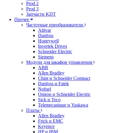
Prod 2
Prod 3
Запчасти KDT
Прочее
Частотные преобразователи
Altivar
Danfoss
Honeywell
Invertek Drives
Schneider Electric
Siemens
Модули для шкафов управления
ABB
Allen Bradley
Chint и Schneider Compact
Danfoss и Fatek
Nofuel
Omron и Schneider Electric
Sick и Teco
Telemecanique и Yaskawa
Платы
Allen Bradley
Frick и EMC
Keyence
HP и IBM