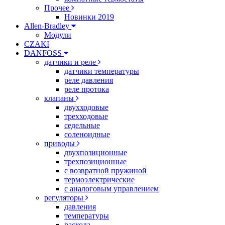
Прочее
Новинки 2019
Allen-Bradley
Модули
CZAKI
DANFOSS
датчики и реле
датчики температуры
реле давления
реле протока
клапаны
двухходовые
трехходовые
седельные
соленоидные
приводы
двухпозиционные
трехпозиционные
с возвратной пружиной
термоэлектрические
с аналоговым управлением
регуляторы
давления
температуры
расхода