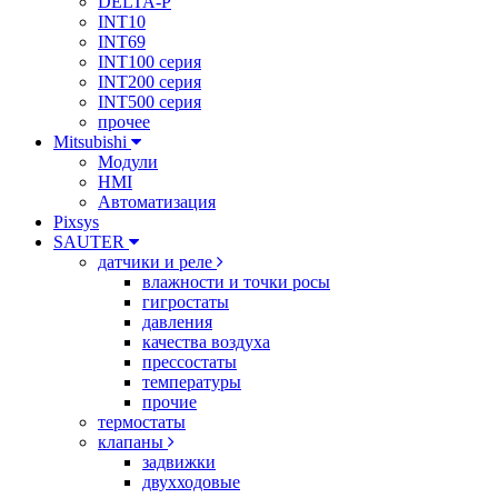
DELTA-P
INT10
INT69
INT100 серия
INT200 серия
INT500 серия
прочее
Mitsubishi
Модули
HMI
Автоматизация
Pixsys
SAUTER
датчики и реле
влажности и точки росы
гигростаты
давления
качества воздуха
прессостаты
температуры
прочие
термостаты
клапаны
задвижки
двухходовые