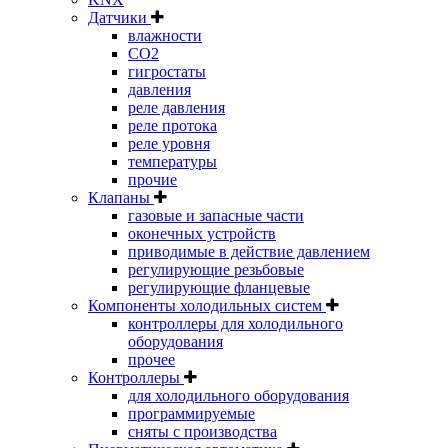
Датчики
влажности
CO2
гигростаты
давления
реле давления
реле протока
реле уровня
температуры
прочие
Клапаны
газовые и запасные части
оконечных устройств
приводимые в действие давлением
регулирующие резьбовые
регулирующие фланцевые
Компоненты холодильных систем
контроллеры для холодильного
оборудования
прочее
Контроллеры
для холодильного оборудования
программируемые
сняты с производства