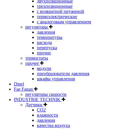
двухпозиционные
трехпозиционные
с возвратной пружиной
термоэлектрические
с аналоговым управлением
регуляторы
давления
температуры
расхода
перепуска
прочие
термостаты
прочее
модули
преобразователи давления
шкафы управления
Dinel
Fae Fagan
регуляторы скорости
INDUSTRIE TECHNIK
Датчики
CO2
влажности
давления
качества воздуха