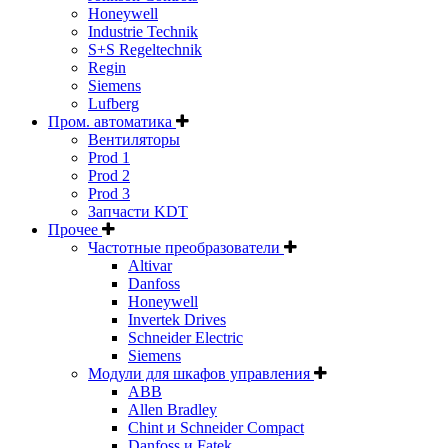
Honeywell
Industrie Technik
S+S Regeltechnik
Regin
Siemens
Lufberg
Пром. автоматика
Вентиляторы
Prod 1
Prod 2
Prod 3
Запчасти KDT
Прочее
Частотные преобразователи
Altivar
Danfoss
Honeywell
Invertek Drives
Schneider Electric
Siemens
Модули для шкафов управления
ABB
Allen Bradley
Chint и Schneider Compact
Danfoss и Fatek