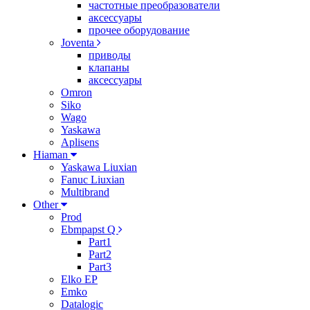
частотные преобразователи
аксессуары
прочее оборудование
Joventa
приводы
клапаны
аксессуары
Omron
Siko
Wago
Yaskawa
Aplisens
Hiaman
Yaskawa Liuxian
Fanuc Liuxian
Multibrand
Other
Prod
Ebmpapst Q
Part1
Part2
Part3
Elko EP
Emko
Datalogic