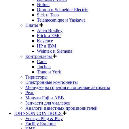
Nofuel
Omron и Schneider Electric
Sick и Teco
Telemecanique и Yaskawa
Платы
Allen Bradley
Frick и EMC
Keyence
HP и IBM
Weintek и Siemens
Контроллеры
Carel
Jinchen
Trane и York
Тиристоры
Электронные компоненты
Менеджеры горения и топочные автоматы
Реле
Модули Fuji и ABB
Запчасти для чиллеров
Аналоги известных производителей
JOHNSON CONTROLS
Verasys Plug & Play
Facility Explorer
KNX