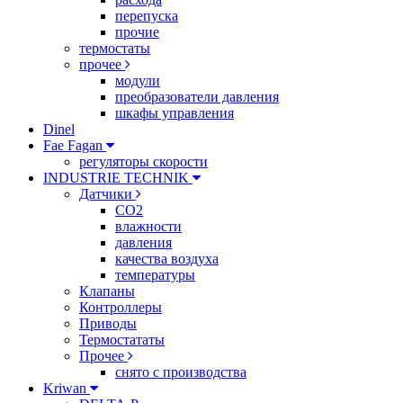
перепуска
прочие
термостаты
прочее
модули
преобразователи давления
шкафы управления
Dinel
Fae Fagan
регуляторы скорости
INDUSTRIE TECHNIK
Датчики
CO2
влажности
давления
качества воздуха
температуры
Клапаны
Контроллеры
Приводы
Термостататы
Прочее
снято с производства
Kriwan