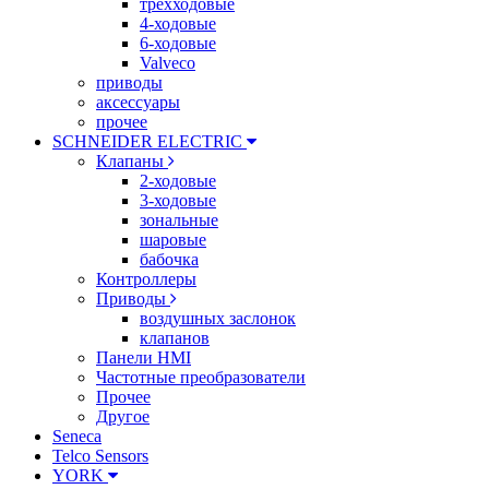
трехходовые
4-ходовые
6-ходовые
Valveco
приводы
аксессуары
прочее
SCHNEIDER ELECTRIC
Клапаны
2-ходовые
3-ходовые
зональные
шаровые
бабочка
Контроллеры
Приводы
воздушных заслонок
клапанов
Панели HMI
Частотные преобразователи
Прочее
Другое
Seneca
Telco Sensors
YORK