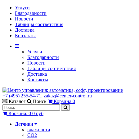
Услуги
Благодарности
Новости
Таблицы соответствия
Доставка
Контакты
Услуги
Благодарности
Новости
Таблицы соответствия
Доставка
Контакты
+7 (495) 255-54-71
,
zakaz@center-control.ru
Каталог
Поиск
Корзина
0
Корзина
:
0
0 руб
Датчики
влажности
CO2