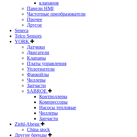
клапанов
Панели HMI
Частотные преобразователи
Прочее
Другое
Seneca
Telco Sensors
YORK
Датчики
Двигатели
Клапаны
Платы управления
Уплотнители
Фанкойлы
Чиллеры
Запчасти
SABROE
Контроллеры
Компрессоры
Насосы тепловые
Чиллеры
Запчасти
Ziehl-Abegg
China stock
Другие бренды