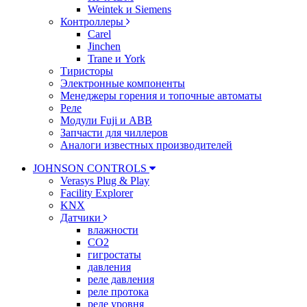
Weintek и Siemens
Контроллеры
Carel
Jinchen
Trane и York
Тиристоры
Электронные компоненты
Менеджеры горения и топочные автоматы
Реле
Модули Fuji и ABB
Запчасти для чиллеров
Аналоги известных производителей
JOHNSON CONTROLS
Verasys Plug & Play
Facility Explorer
KNX
Датчики
влажности
CO2
гигростаты
давления
реле давления
реле протока
реле уровня