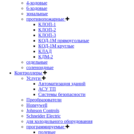
4-ходовые
6-ходовые
зональные
противопожарные
КЛОП-1
КЛОП-2
КЛОП-3
КОД-1М прямоугольные
КОД-1М круглые
КЛАД
КДМ-2
седельные
соленоидные
Контроллеры
Услуги
Автоматизация зданий
АСУ ТП
Системы безопасности
Преобразователи
Honeywell
Johnson Controls
Schneider Electric
для холодильного оборудования
программируемые
полевые