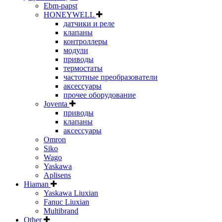
Ebm-papst
HONEYWELL
датчики и реле
клапаны
контроллеры
модули
приводы
термостаты
частотные преобразователи
аксессуары
прочее оборудование
Joventa
приводы
клапаны
аксессуары
Omron
Siko
Wago
Yaskawa
Aplisens
Hiaman
Yaskawa Liuxian
Fanuc Liuxian
Multibrand
Other