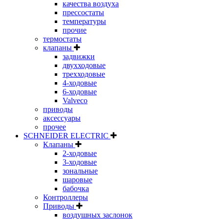
качества воздуха
прессостаты
температуры
прочие
термостаты
клапаны
задвижки
двухходовые
трехходовые
4-ходовые
6-ходовые
Valveco
приводы
аксессуары
прочее
SCHNEIDER ELECTRIC
Клапаны
2-ходовые
3-ходовые
зональные
шаровые
бабочка
Контроллеры
Приводы
воздушных заслонок