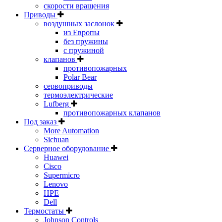
скорости вращения
Приводы
воздушных заслонок
из Европы
без пружины
с пружиной
клапанов
противопожарных
Polar Bear
сервоприводы
термоэлектрические
Lufberg
противопожарных клапанов
Под заказ
More Automation
Sichuan
Серверное оборудование
Huawei
Cisco
Supermicro
Lenovo
HPE
Dell
Термостаты
Johnson Controls