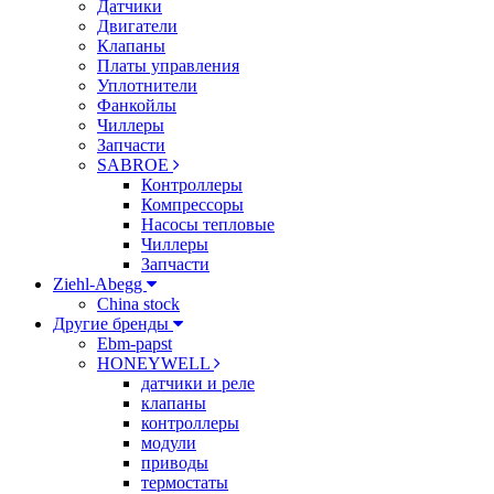
Датчики
Двигатели
Клапаны
Платы управления
Уплотнители
Фанкойлы
Чиллеры
Запчасти
SABROE
Контроллеры
Компрессоры
Насосы тепловые
Чиллеры
Запчасти
Ziehl-Abegg
China stock
Другие бренды
Ebm-papst
HONEYWELL
датчики и реле
клапаны
контроллеры
модули
приводы
термостаты