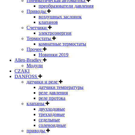
Пневматическая автоматика
преобразователи давления
Приводы
воздушных заслонок
клапанов
Счетчики
электроэнергии
Термостаты
комнатные термостаты
Прочее
Новинки 2019
Allen-Bradley
Модули
CZAKI
DANFOSS
датчики и реле
датчики температуры
реле давления
реле протока
клапаны
двухходовые
трехходовые
седельные
соленоидные
приводы