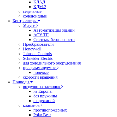
КЛАД
КДМ-2
седельные
соленоидные
Контроллеры
Услуги
Автоматизация зданий
АСУ ТП
Системы безопасности
Преобразователи
Honeywell
Johnson Controls
Schneider Electric
для холодильного оборудования
программируемые
полевые
скорости вращения
Приводы
воздушных заслонок
из Европы
без пружины
с пружиной
клапанов
противопожарных
Polar Bear