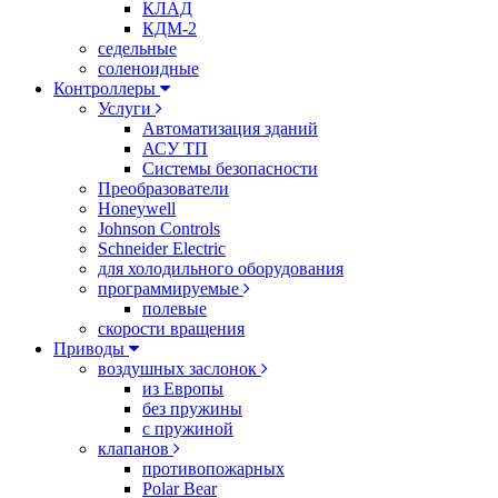
КЛАД
КДМ-2
седельные
соленоидные
Контроллеры
Услуги
Автоматизация зданий
АСУ ТП
Системы безопасности
Преобразователи
Honeywell
Johnson Controls
Schneider Electric
для холодильного оборудования
программируемые
полевые
скорости вращения
Приводы
воздушных заслонок
из Европы
без пружины
с пружиной
клапанов
противопожарных
Polar Bear