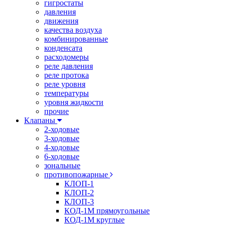
гигростаты
давления
движения
качества воздуха
комбинированные
конденсата
расходомеры
реле давления
реле протока
реле уровня
температуры
уровня жидкости
прочие
Клапаны
2-ходовые
3-ходовые
4-ходовые
6-ходовые
зональные
противопожарные
КЛОП-1
КЛОП-2
КЛОП-3
КОД-1М прямоугольные
КОД-1М круглые