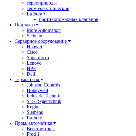
сервоприводы
термоэлектрические
Lufberg
противопожарных клапанов
Под заказ
More Automation
Sichuan
Серверное оборудование
Huawei
Cisco
Supermicro
Lenovo
HPE
Dell
Термостаты
Johnson Controls
Honeywell
Industrie Technik
S+S Regeltechnik
Regin
Siemens
Lufberg
Пром. автоматика
Вентиляторы
Prod 1