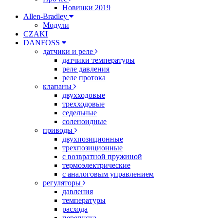
Новинки 2019
Allen-Bradley
Модули
CZAKI
DANFOSS
датчики и реле
датчики температуры
реле давления
реле протока
клапаны
двухходовые
трехходовые
седельные
соленоидные
приводы
двухпозиционные
трехпозиционные
с возвратной пружиной
термоэлектрические
с аналоговым управлением
регуляторы
давления
температуры
расхода
перепуска