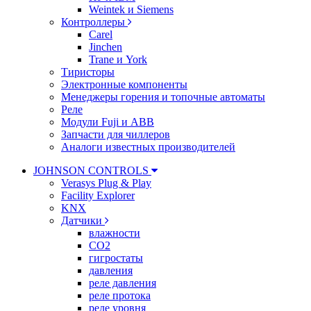
Weintek и Siemens
Контроллеры
Carel
Jinchen
Trane и York
Тиристоры
Электронные компоненты
Менеджеры горения и топочные автоматы
Реле
Модули Fuji и ABB
Запчасти для чиллеров
Аналоги известных производителей
JOHNSON CONTROLS
Verasys Plug & Play
Facility Explorer
KNX
Датчики
влажности
CO2
гигростаты
давления
реле давления
реле протока
реле уровня