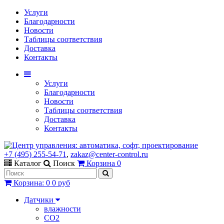
Услуги
Благодарности
Новости
Таблицы соответствия
Доставка
Контакты
Услуги
Благодарности
Новости
Таблицы соответствия
Доставка
Контакты
+7 (495) 255-54-71
,
zakaz@center-control.ru
Каталог
Поиск
Корзина
0
Корзина
:
0
0 руб
Датчики
влажности
CO2