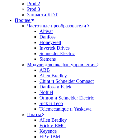
Prod 2
Prod 3
Запчасти KDT
Прочее
Частотные преобразователи
Altivar
Danfoss
Honeywell
Invertek Drives
Schneider Electric
Siemens
Модули для шкафов управления
ABB
Allen Bradley
Chint и Schneider Compact
Danfoss и Fatek
Nofuel
Omron и Schneider Electric
Sick и Teco
Telemecanique и Yaskawa
Платы
Allen Bradley
Frick и EMC
Keyence
HP и IBM