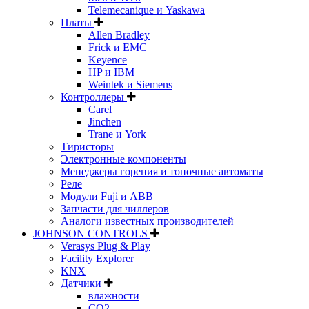
Telemecanique и Yaskawa
Платы
Allen Bradley
Frick и EMC
Keyence
HP и IBM
Weintek и Siemens
Контроллеры
Carel
Jinchen
Trane и York
Тиристоры
Электронные компоненты
Менеджеры горения и топочные автоматы
Реле
Модули Fuji и ABB
Запчасти для чиллеров
Аналоги известных производителей
JOHNSON CONTROLS
Verasys Plug & Play
Facility Explorer
KNX
Датчики
влажности
CO2