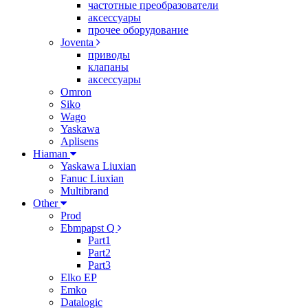
частотные преобразователи
аксессуары
прочее оборудование
Joventa
приводы
клапаны
аксессуары
Omron
Siko
Wago
Yaskawa
Aplisens
Hiaman
Yaskawa Liuxian
Fanuc Liuxian
Multibrand
Other
Prod
Ebmpapst Q
Part1
Part2
Part3
Elko EP
Emko
Datalogic