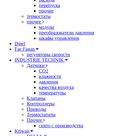
перепуска
прочие
термостаты
прочее
модули
преобразователи давления
шкафы управления
Dinel
Fae Fagan
регуляторы скорости
INDUSTRIE TECHNIK
Датчики
CO2
влажности
давления
качества воздуха
температуры
Клапаны
Контроллеры
Приводы
Термостататы
Прочее
снято с производства
Kriwan