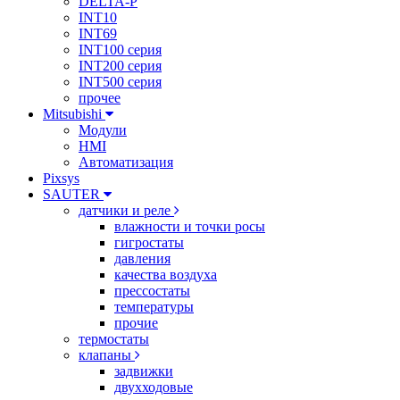
DELTA-P
INT10
INT69
INT100 серия
INT200 серия
INT500 серия
прочее
Mitsubishi
Модули
HMI
Автоматизация
Pixsys
SAUTER
датчики и реле
влажности и точки росы
гигростаты
давления
качества воздуха
прессостаты
температуры
прочие
термостаты
клапаны
задвижки
двухходовые