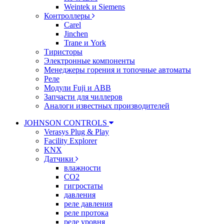
Weintek и Siemens
Контроллеры
Carel
Jinchen
Trane и York
Тиристоры
Электронные компоненты
Менеджеры горения и топочные автоматы
Реле
Модули Fuji и ABB
Запчасти для чиллеров
Аналоги известных производителей
JOHNSON CONTROLS
Verasys Plug & Play
Facility Explorer
KNX
Датчики
влажности
CO2
гигростаты
давления
реле давления
реле протока
реле уровня