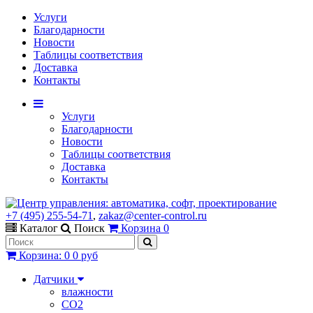
Услуги
Благодарности
Новости
Таблицы соответствия
Доставка
Контакты
Услуги
Благодарности
Новости
Таблицы соответствия
Доставка
Контакты
+7 (495) 255-54-71
,
zakaz@center-control.ru
Каталог
Поиск
Корзина
0
Корзина
:
0
0 руб
Датчики
влажности
CO2