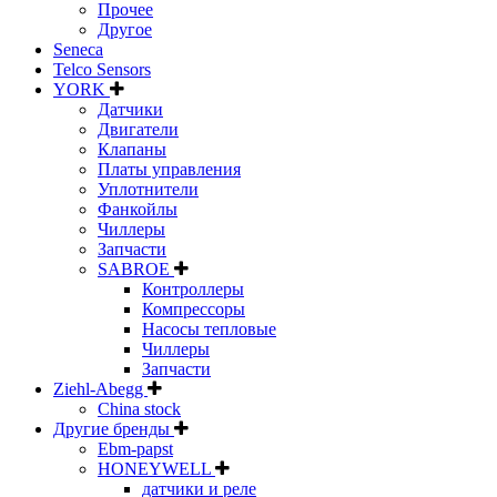
Прочее
Другое
Seneca
Telco Sensors
YORK
Датчики
Двигатели
Клапаны
Платы управления
Уплотнители
Фанкойлы
Чиллеры
Запчасти
SABROE
Контроллеры
Компрессоры
Насосы тепловые
Чиллеры
Запчасти
Ziehl-Abegg
China stock
Другие бренды
Ebm-papst
HONEYWELL
датчики и реле