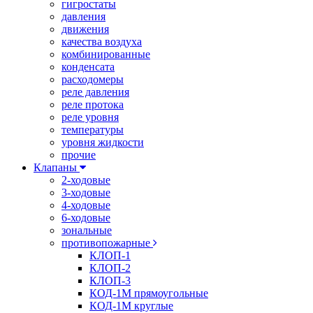
гигростаты
давления
движения
качества воздуха
комбинированные
конденсата
расходомеры
реле давления
реле протока
реле уровня
температуры
уровня жидкости
прочие
Клапаны
2-ходовые
3-ходовые
4-ходовые
6-ходовые
зональные
противопожарные
КЛОП-1
КЛОП-2
КЛОП-3
КОД-1М прямоугольные
КОД-1М круглые