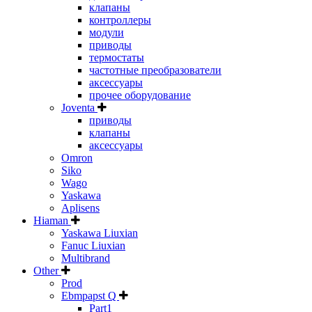
клапаны
контроллеры
модули
приводы
термостаты
частотные преобразователи
аксессуары
прочее оборудование
Joventa
приводы
клапаны
аксессуары
Omron
Siko
Wago
Yaskawa
Aplisens
Hiaman
Yaskawa Liuxian
Fanuc Liuxian
Multibrand
Other
Prod
Ebmpapst Q
Part1