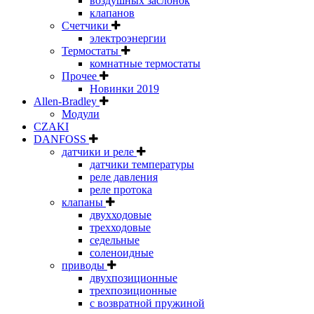
воздушных заслонок
клапанов
Счетчики
электроэнергии
Термостаты
комнатные термостаты
Прочее
Новинки 2019
Allen-Bradley
Модули
CZAKI
DANFOSS
датчики и реле
датчики температуры
реле давления
реле протока
клапаны
двухходовые
трехходовые
седельные
соленоидные
приводы
двухпозиционные
трехпозиционные
с возвратной пружиной