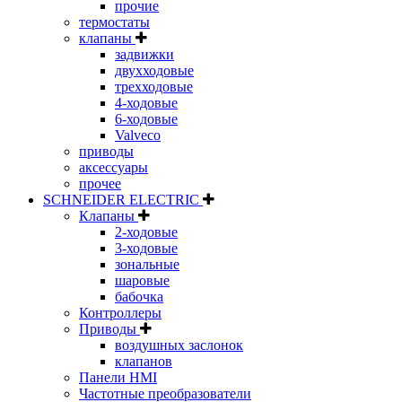
прочие
термостаты
клапаны
задвижки
двухходовые
трехходовые
4-ходовые
6-ходовые
Valveco
приводы
аксессуары
прочее
SCHNEIDER ELECTRIC
Клапаны
2-ходовые
3-ходовые
зональные
шаровые
бабочка
Контроллеры
Приводы
воздушных заслонок
клапанов
Панели HMI
Частотные преобразователи