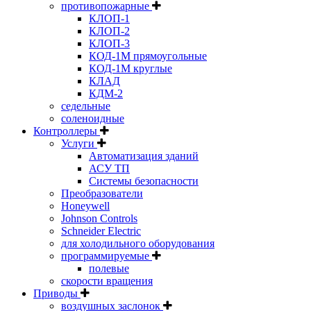
противопожарные
КЛОП-1
КЛОП-2
КЛОП-3
КОД-1М прямоугольные
КОД-1М круглые
КЛАД
КДМ-2
седельные
соленоидные
Контроллеры
Услуги
Автоматизация зданий
АСУ ТП
Системы безопасности
Преобразователи
Honeywell
Johnson Controls
Schneider Electric
для холодильного оборудования
программируемые
полевые
скорости вращения
Приводы
воздушных заслонок