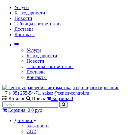
Услуги
Благодарности
Новости
Таблицы соответствия
Доставка
Контакты
Услуги
Благодарности
Новости
Таблицы соответствия
Доставка
Контакты
+7 (495) 255-54-71
,
zakaz@center-control.ru
Каталог
Поиск
Корзина
0
Корзина
:
0
0 руб
Датчики
влажности
CO2