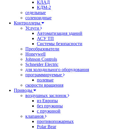
КЛАД
КДМ-2
седельные
соленоидные
Контроллеры
Услуги
Автоматизация зданий
АСУ ТП
Системы безопасности
Преобразователи
Honeywell
Johnson Controls
Schneider Electric
для холодильного оборудования
программируемые
полевые
скорости вращения
Приводы
воздушных заслонок
из Европы
без пружины
с пружиной
клапанов
противопожарных
Polar Bear