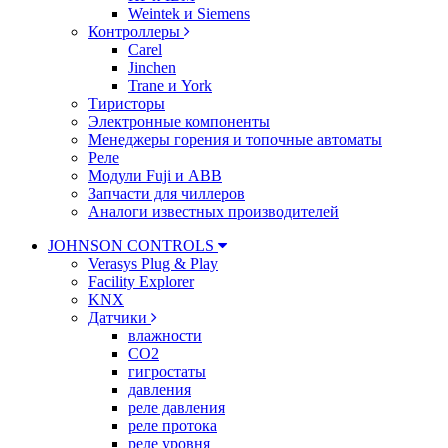
Weintek и Siemens
Контроллеры
Carel
Jinchen
Trane и York
Тиристоры
Электронные компоненты
Менеджеры горения и топочные автоматы
Реле
Модули Fuji и ABB
Запчасти для чиллеров
Аналоги известных производителей
JOHNSON CONTROLS
Verasys Plug & Play
Facility Explorer
KNX
Датчики
влажности
CO2
гигростаты
давления
реле давления
реле протока
реле уровня