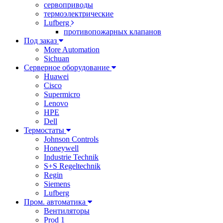
сервоприводы
термоэлектрические
Lufberg
противопожарных клапанов
Под заказ
More Automation
Sichuan
Серверное оборудование
Huawei
Cisco
Supermicro
Lenovo
HPE
Dell
Термостаты
Johnson Controls
Honeywell
Industrie Technik
S+S Regeltechnik
Regin
Siemens
Lufberg
Пром. автоматика
Вентиляторы
Prod 1