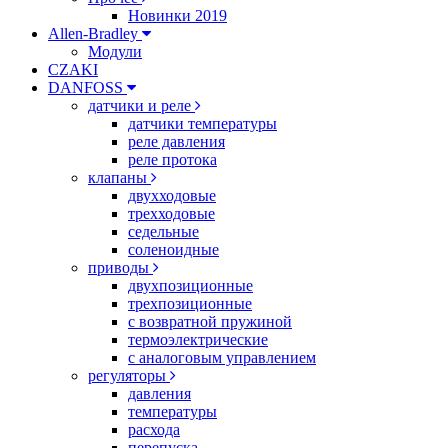
Новинки 2019
Allen-Bradley
Модули
CZAKI
DANFOSS
датчики и реле
датчики температуры
реле давления
реле протока
клапаны
двухходовые
трехходовые
седельные
соленоидные
приводы
двухпозиционные
трехпозиционные
с возвратной пружиной
термоэлектрические
с аналоговым управлением
регуляторы
давления
температуры
расхода
перепуска