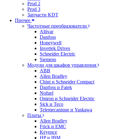
Prod 2
Prod 3
Запчасти KDT
Прочее
Частотные преобразователи
Altivar
Danfoss
Honeywell
Invertek Drives
Schneider Electric
Siemens
Модули для шкафов управления
ABB
Allen Bradley
Chint и Schneider Compact
Danfoss и Fatek
Nofuel
Omron и Schneider Electric
Sick и Teco
Telemecanique и Yaskawa
Платы
Allen Bradley
Frick и EMC
Keyence
HP и IBM