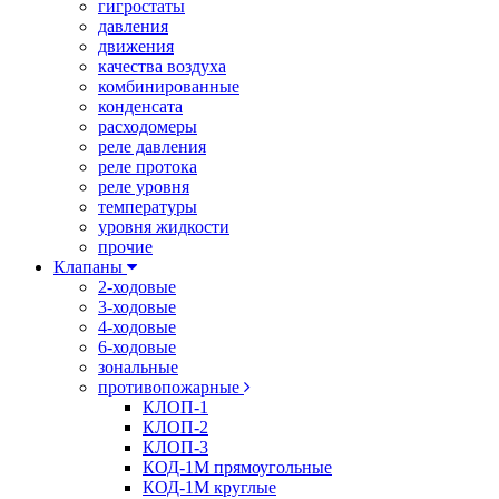
гигростаты
давления
движения
качества воздуха
комбинированные
конденсата
расходомеры
реле давления
реле протока
реле уровня
температуры
уровня жидкости
прочие
Клапаны
2-ходовые
3-ходовые
4-ходовые
6-ходовые
зональные
противопожарные
КЛОП-1
КЛОП-2
КЛОП-3
КОД-1М прямоугольные
КОД-1М круглые