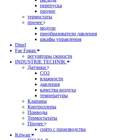
перепуска
прочие
термостаты
прочее
модули
преобразователи давления
шкафы управления
Dinel
Fae Fagan
регуляторы скорости
INDUSTRIE TECHNIK
Датчики
CO2
влажности
давления
качества воздуха
температуры
Клапаны
Контроллеры
Приводы
Термостататы
Прочее
снято с производства
Kriwan