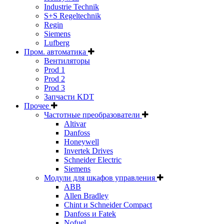
Industrie Technik
S+S Regeltechnik
Regin
Siemens
Lufberg
Пром. автоматика
Вентиляторы
Prod 1
Prod 2
Prod 3
Запчасти KDT
Прочее
Частотные преобразователи
Altivar
Danfoss
Honeywell
Invertek Drives
Schneider Electric
Siemens
Модули для шкафов управления
ABB
Allen Bradley
Chint и Schneider Compact
Danfoss и Fatek
Nofuel