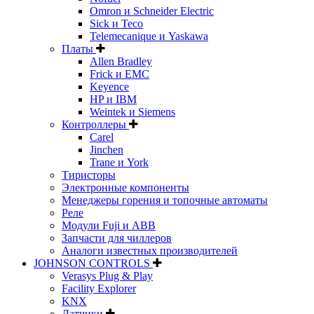
Omron и Schneider Electric
Sick и Teco
Telemecanique и Yaskawa
Платы
Allen Bradley
Frick и EMC
Keyence
HP и IBM
Weintek и Siemens
Контроллеры
Carel
Jinchen
Trane и York
Тиристоры
Электронные компоненты
Менеджеры горения и топочные автоматы
Реле
Модули Fuji и ABB
Запчасти для чиллеров
Аналоги известных производителей
JOHNSON CONTROLS
Verasys Plug & Play
Facility Explorer
KNX
Датчики