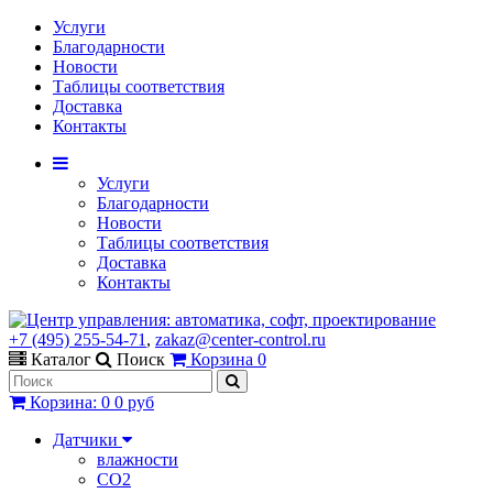
Услуги
Благодарности
Новости
Таблицы соответствия
Доставка
Контакты
Услуги
Благодарности
Новости
Таблицы соответствия
Доставка
Контакты
+7 (495) 255-54-71
,
zakaz@center-control.ru
Каталог
Поиск
Корзина
0
Корзина
:
0
0 руб
Датчики
влажности
CO2