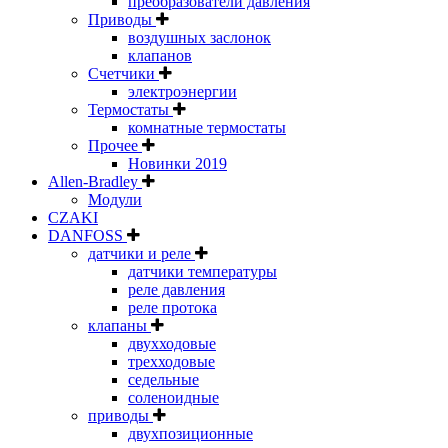
преобразователи давления
Приводы
воздушных заслонок
клапанов
Счетчики
электроэнергии
Термостаты
комнатные термостаты
Прочее
Новинки 2019
Allen-Bradley
Модули
CZAKI
DANFOSS
датчики и реле
датчики температуры
реле давления
реле протока
клапаны
двухходовые
трехходовые
седельные
соленоидные
приводы
двухпозиционные