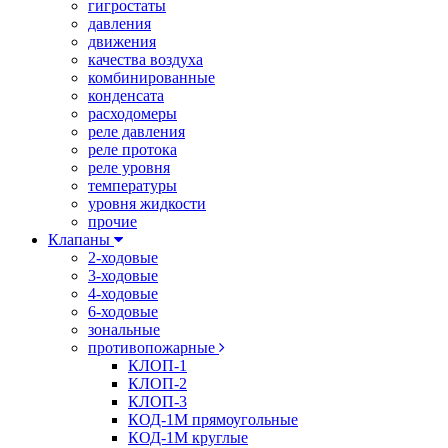
гигростаты
давления
движения
качества воздуха
комбинированные
конденсата
расходомеры
реле давления
реле протока
реле уровня
температуры
уровня жидкости
прочие
Клапаны
2-ходовые
3-ходовые
4-ходовые
6-ходовые
зональные
противопожарные
КЛОП-1
КЛОП-2
КЛОП-3
КОД-1М прямоугольные
КОД-1М круглые