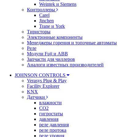
Weintek и Siemens
Контроллеры
Carel
Jinchen
Trane и York
Тиристоры
Электронные компоненты
Менеджеры горения и топочные автоматы
Реле
Модули Fuji и ABB
Запчасти для чиллеров
Аналоги известных производителей
JOHNSON CONTROLS
Verasys Plug & Play
Facility Explorer
KNX
Датчики
влажности
CO2
гигростаты
давления
реле давления
реле протока
реле уровня