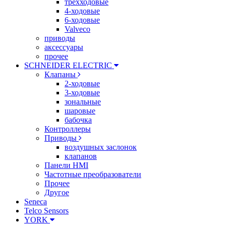
трехходовые
4-ходовые
6-ходовые
Valveco
приводы
аксессуары
прочее
SCHNEIDER ELECTRIC
Клапаны
2-ходовые
3-ходовые
зональные
шаровые
бабочка
Контроллеры
Приводы
воздушных заслонок
клапанов
Панели HMI
Частотные преобразователи
Прочее
Другое
Seneca
Telco Sensors
YORK