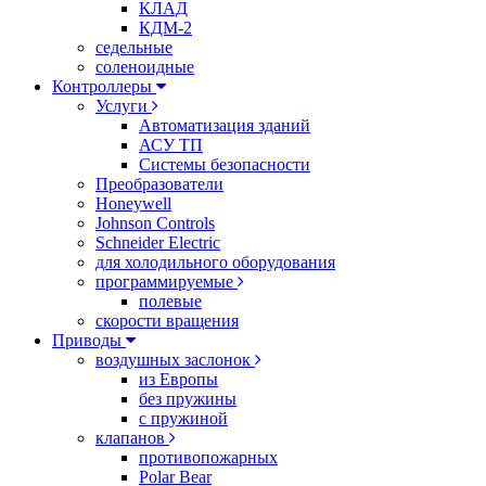
КЛАД
КДМ-2
седельные
соленоидные
Контроллеры
Услуги
Автоматизация зданий
АСУ ТП
Системы безопасности
Преобразователи
Honeywell
Johnson Controls
Schneider Electric
для холодильного оборудования
программируемые
полевые
скорости вращения
Приводы
воздушных заслонок
из Европы
без пружины
с пружиной
клапанов
противопожарных
Polar Bear