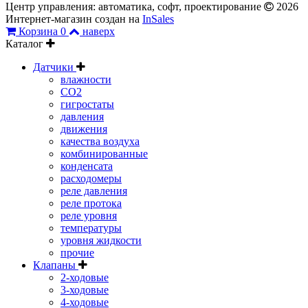
Центр управления: автоматика, софт, проектирование
2026
Интернет-магазин создан на
InSales
Корзина
0
наверх
Каталог
Датчики
влажности
CO2
гигростаты
давления
движения
качества воздуха
комбинированные
конденсата
расходомеры
реле давления
реле протока
реле уровня
температуры
уровня жидкости
прочие
Клапаны
2-ходовые
3-ходовые
4-ходовые