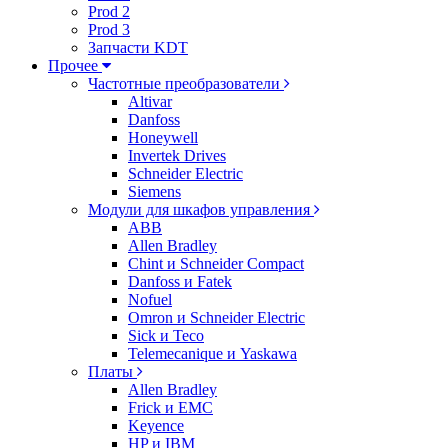
Prod 2
Prod 3
Запчасти KDT
Прочее
Частотные преобразователи
Altivar
Danfoss
Honeywell
Invertek Drives
Schneider Electric
Siemens
Модули для шкафов управления
ABB
Allen Bradley
Chint и Schneider Compact
Danfoss и Fatek
Nofuel
Omron и Schneider Electric
Sick и Teco
Telemecanique и Yaskawa
Платы
Allen Bradley
Frick и EMC
Keyence
HP и IBM