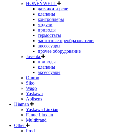
HONEYWELL
датчики и реле
клапаны
контроллеры
модули
приводы
термостаты
частотные преобразователи
аксессуары
прочее оборудование
Joventa
приводы
клапаны
аксессуары
Omron
Siko
Wago
Yaskawa
Aplisens
Hiaman
Yaskawa Liuxian
Fanuc Liuxian
Multibrand
Other
Prod