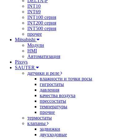
DELTA-P
INT10
INT69
INT100 серия
INT200 серия
INT500 серия
прочее
Mitsubishi
Модули
HMI
Автоматизация
Pixsys
SAUTER
датчики и реле
влажности и точки росы
гигростаты
давления
качества воздуха
прессостаты
температуры
прочие
термостаты
клапаны
задвижки
двухходовые