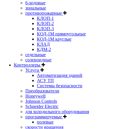
6-ходовые
зональные
противопожарные
КЛОП-1
КЛОП-2
КЛОП-3
КОД-1М прямоугольные
КОД-1М круглые
КЛАД
КДМ-2
седельные
соленоидные
Контроллеры
Услуги
Автоматизация зданий
АСУ ТП
Системы безопасности
Преобразователи
Honeywell
Johnson Controls
Schneider Electric
для холодильного оборудования
программируемые
полевые
скорости вращения