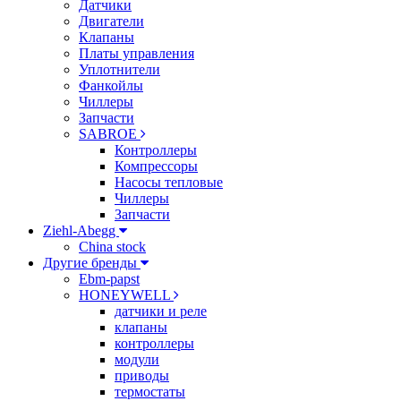
Датчики
Двигатели
Клапаны
Платы управления
Уплотнители
Фанкойлы
Чиллеры
Запчасти
SABROE
Контроллеры
Компрессоры
Насосы тепловые
Чиллеры
Запчасти
Ziehl-Abegg
China stock
Другие бренды
Ebm-papst
HONEYWELL
датчики и реле
клапаны
контроллеры
модули
приводы
термостаты