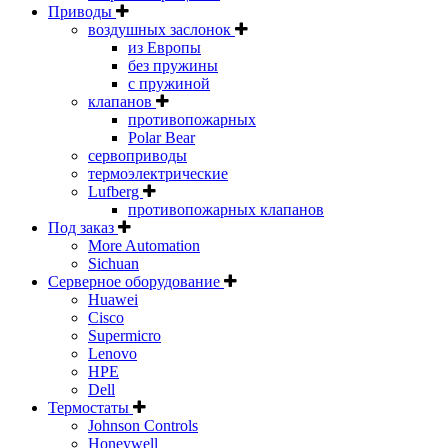
Приводы
воздушных заслонок
из Европы
без пружины
с пружиной
клапанов
противопожарных
Polar Bear
сервоприводы
термоэлектрические
Lufberg
противопожарных клапанов
Под заказ
More Automation
Sichuan
Серверное оборудование
Huawei
Cisco
Supermicro
Lenovo
HPE
Dell
Термостаты
Johnson Controls
Honeywell