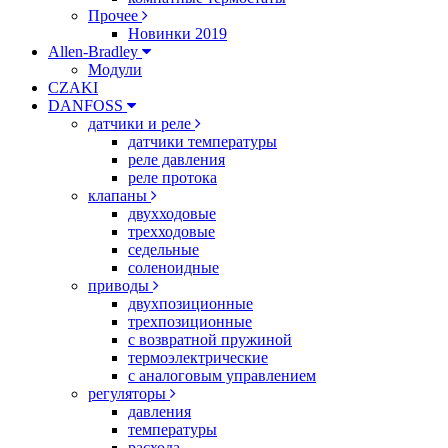
Прочее
Новинки 2019
Allen-Bradley
Модули
CZAKI
DANFOSS
датчики и реле
датчики температуры
реле давления
реле протока
клапаны
двухходовые
трехходовые
седельные
соленоидные
приводы
двухпозиционные
трехпозиционные
с возвратной пружиной
термоэлектрические
с аналоговым управлением
регуляторы
давления
температуры
расхода