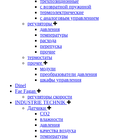
трехпозиционные
с возвратной пружиной
термоэлектрические
с аналоговым управлением
регуляторы
давления
температуры
расхода
перепуска
прочие
термостаты
прочее
модули
преобразователи давления
шкафы управления
Dinel
Fae Fagan
регуляторы скорости
INDUSTRIE TECHNIK
Датчики
CO2
влажности
давления
качества воздуха
температуры