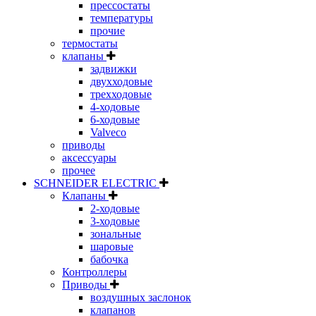
прессостаты
температуры
прочие
термостаты
клапаны
задвижки
двухходовые
трехходовые
4-ходовые
6-ходовые
Valveco
приводы
аксессуары
прочее
SCHNEIDER ELECTRIC
Клапаны
2-ходовые
3-ходовые
зональные
шаровые
бабочка
Контроллеры
Приводы
воздушных заслонок
клапанов