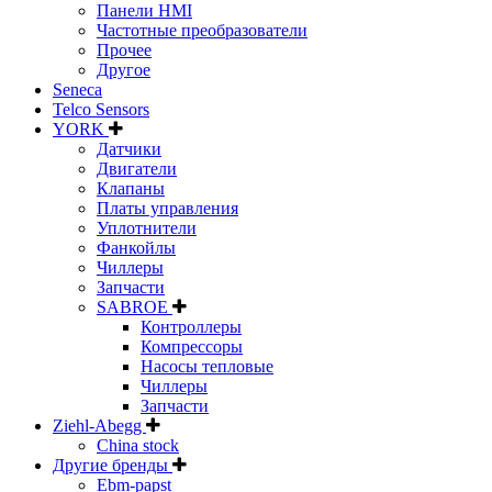
Панели HMI
Частотные преобразователи
Прочее
Другое
Seneca
Telco Sensors
YORK
Датчики
Двигатели
Клапаны
Платы управления
Уплотнители
Фанкойлы
Чиллеры
Запчасти
SABROE
Контроллеры
Компрессоры
Насосы тепловые
Чиллеры
Запчасти
Ziehl-Abegg
China stock
Другие бренды
Ebm-papst