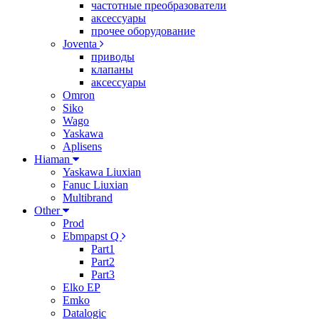
частотные преобразователи
аксессуары
прочее оборудование
Joventa
приводы
клапаны
аксессуары
Omron
Siko
Wago
Yaskawa
Aplisens
Hiaman
Yaskawa Liuxian
Fanuc Liuxian
Multibrand
Other
Prod
Ebmpapst Q
Part1
Part2
Part3
Elko EP
Emko
Datalogic