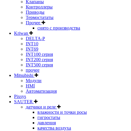
Клапаны
Контроллеры
Приводы
Термостататы
Прочее
снято с производства
Kriwan
DELTA-P
INT10
INT69
INT100 серия
INT200 серия
INT500 серия
прочее
Mitsubishi
Модули
HMI
Автоматизация
Pixsys
SAUTER
датчики и реле
влажности и точки росы
гигростаты
давления
качества воздуха