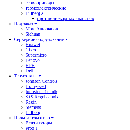
сервоприводы
термоэлектрические
Lufberg
противопожарных клапанов
Под заказ
More Automation
Sichuan
Серверное оборудование
Huawei
Cisco
Supermicro
Lenovo
HPE
Dell
Термостаты
Johnson Controls
Honeywell
Industrie Technik
S+S Regeltechnik
Regin
Siemens
Lufberg
Пром. автоматика
Вентиляторы
Prod 1