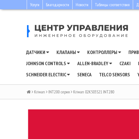
Услуги
Благодарности
Новости
Таблицы соответствия
Д
ДАТЧИКИ
КЛАПАНЫ
КОНТРОЛЛЕРЫ
ПРИ
JOHNSON CONTROLS
ALLEN-BRADLEY
CZAKI
SCHNEIDER ELECTRIC
SENECA
TELCO SENSORS
Kriwan
INT200 серия
Kriwan 02K503S21 INT280