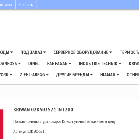
оставка
Контакты
ВОДЫ
ПОД ЗАКАЗ
СЕРВЕРНОЕ ОБОРУДОВАНИЕ
ТЕРМОСТ
DANFOSS
DINEL
FAE FAGAN
INDUSTRIE TECHNIK
KRI
YORK
ZIEHL-ABEGG
ДРУГИЕ БРЕНДЫ
HIAMAN
OTHE
KRIWAN 02K503S21 INT280
Полная номенклатура товаров Kriwan, уточняйте наличие и цену.
Артикул:
02K503S21