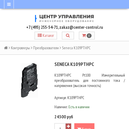
+7 (495) 255-54-71
,
zakaz@center-control.ru
Каталог
0
Контроллеры
Преобразователи
Seneca K109PTHPC
SENECA K109PTHPC
K109PTHPC Pt100 Измерительный
преобразователь для постоянного тока /
напряжения (высокая точность)
Артикул:
K109PTHPC
Наличие:
Есть в наличии
24300 руб
Купить