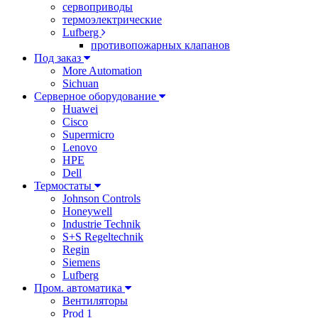
сервоприводы
термоэлектрические
Lufberg
противопожарных клапанов
Под заказ
More Automation
Sichuan
Серверное оборудование
Huawei
Cisco
Supermicro
Lenovo
HPE
Dell
Термостаты
Johnson Controls
Honeywell
Industrie Technik
S+S Regeltechnik
Regin
Siemens
Lufberg
Пром. автоматика
Вентиляторы
Prod 1