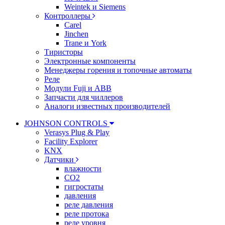
Weintek и Siemens
Контроллеры
Carel
Jinchen
Trane и York
Тиристоры
Электронные компоненты
Менеджеры горения и топочные автоматы
Реле
Модули Fuji и ABB
Запчасти для чиллеров
Аналоги известных производителей
JOHNSON CONTROLS
Verasys Plug & Play
Facility Explorer
KNX
Датчики
влажности
CO2
гигростаты
давления
реле давления
реле протока
реле уровня