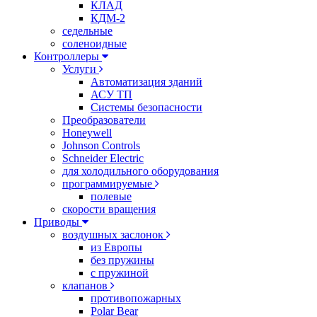
КЛАД
КДМ-2
седельные
соленоидные
Контроллеры
Услуги
Автоматизация зданий
АСУ ТП
Системы безопасности
Преобразователи
Honeywell
Johnson Controls
Schneider Electric
для холодильного оборудования
программируемые
полевые
скорости вращения
Приводы
воздушных заслонок
из Европы
без пружины
с пружиной
клапанов
противопожарных
Polar Bear