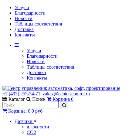
Услуги
Благодарности
Новости
Таблицы соответствия
Доставка
Контакты
Услуги
Благодарности
Новости
Таблицы соответствия
Доставка
Контакты
+7 (495) 255-54-71
,
zakaz@center-control.ru
Каталог
Поиск
Корзина
0
Корзина
:
0
0 руб
Датчики
влажности
CO2