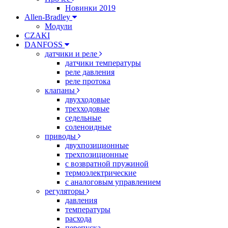
Новинки 2019
Allen-Bradley
Модули
CZAKI
DANFOSS
датчики и реле
датчики температуры
реле давления
реле протока
клапаны
двухходовые
трехходовые
седельные
соленоидные
приводы
двухпозиционные
трехпозиционные
с возвратной пружиной
термоэлектрические
с аналоговым управлением
регуляторы
давления
температуры
расхода
перепуска