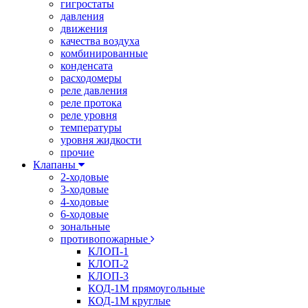
гигростаты
давления
движения
качества воздуха
комбинированные
конденсата
расходомеры
реле давления
реле протока
реле уровня
температуры
уровня жидкости
прочие
Клапаны
2-ходовые
3-ходовые
4-ходовые
6-ходовые
зональные
противопожарные
КЛОП-1
КЛОП-2
КЛОП-3
КОД-1М прямоугольные
КОД-1М круглые