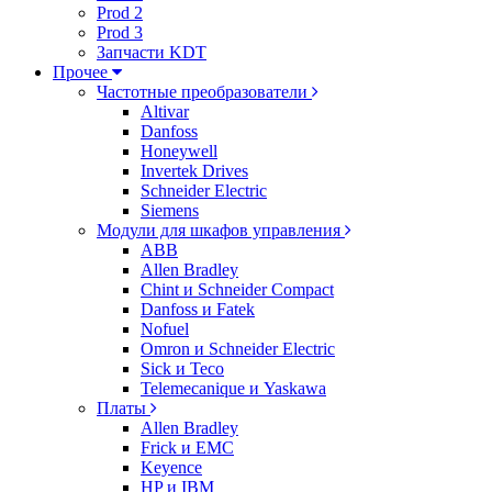
Prod 2
Prod 3
Запчасти KDT
Прочее
Частотные преобразователи
Altivar
Danfoss
Honeywell
Invertek Drives
Schneider Electric
Siemens
Модули для шкафов управления
ABB
Allen Bradley
Chint и Schneider Compact
Danfoss и Fatek
Nofuel
Omron и Schneider Electric
Sick и Teco
Telemecanique и Yaskawa
Платы
Allen Bradley
Frick и EMC
Keyence
HP и IBM