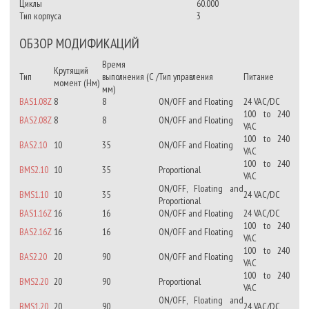
Циклы
60.000
Тип корпуса
3
ОБЗОР МОДИФИКАЦИЙ
Время
Крутящий
Тип
выполнения (С /
Тип управления
Питание
момент (Нм)
мм)
BAS1.08Z
8
8
ON/OFF and Floating
24 VAC/DC
100 to 240
BAS2.08Z
8
8
ON/OFF and Floating
VAC
100 to 240
BAS2.10
10
35
ON/OFF and Floating
VAC
100 to 240
BMS2.10
10
35
Proportional
VAC
ON/OFF, Floating and
BMS1.10
10
35
24 VAC/DC
Proportional
BAS1.16Z
16
16
ON/OFF and Floating
24 VAC/DC
100 to 240
BAS2.16Z
16
16
ON/OFF and Floating
VAC
100 to 240
BAS2.20
20
90
ON/OFF and Floating
VAC
100 to 240
BMS2.20
20
90
Proportional
VAC
ON/OFF, Floating and
BMS1.20
20
90
24 VAC/DC