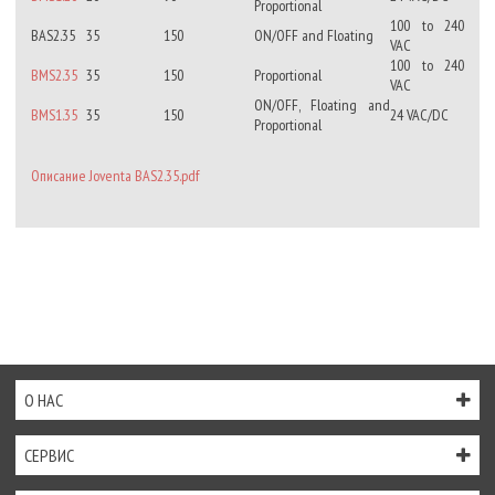
Proportional
100 to 240
BAS2.35
35
150
ON/OFF and Floating
VAC
100 to 240
BMS2.35
35
150
Proportional
VAC
ON/OFF, Floating and
BMS1.35
35
150
24 VAC/DC
Proportional
Описание Joventa BAS2.35.pdf
О НАС
СЕРВИС