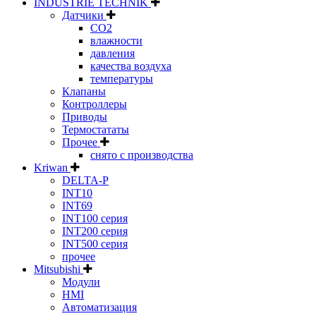
INDUSTRIE TECHNIK
Датчики
CO2
влажности
давления
качества воздуха
температуры
Клапаны
Контроллеры
Приводы
Термостататы
Прочее
снято с производства
Kriwan
DELTA-P
INT10
INT69
INT100 серия
INT200 серия
INT500 серия
прочее
Mitsubishi
Модули
HMI
Автоматизация