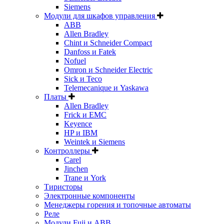
Siemens
Модули для шкафов управления
ABB
Allen Bradley
Chint и Schneider Compact
Danfoss и Fatek
Nofuel
Omron и Schneider Electric
Sick и Teco
Telemecanique и Yaskawa
Платы
Allen Bradley
Frick и EMC
Keyence
HP и IBM
Weintek и Siemens
Контроллеры
Carel
Jinchen
Trane и York
Тиристоры
Электронные компоненты
Менеджеры горения и топочные автоматы
Реле
Модули Fuji и ABB