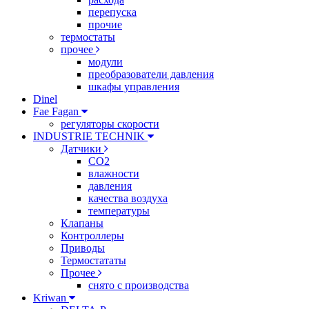
перепуска
прочие
термостаты
прочее
модули
преобразователи давления
шкафы управления
Dinel
Fae Fagan
регуляторы скорости
INDUSTRIE TECHNIK
Датчики
CO2
влажности
давления
качества воздуха
температуры
Клапаны
Контроллеры
Приводы
Термостататы
Прочее
снято с производства
Kriwan