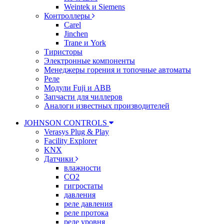
Weintek и Siemens
Контроллеры
Carel
Jinchen
Trane и York
Тиристоры
Электронные компоненты
Менеджеры горения и топочные автоматы
Реле
Модули Fuji и ABB
Запчасти для чиллеров
Аналоги известных производителей
JOHNSON CONTROLS
Verasys Plug & Play
Facility Explorer
KNX
Датчики
влажности
CO2
гигростаты
давления
реле давления
реле протока
реле уровня