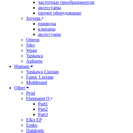
частотные преобразователи
аксессуары
прочее оборудование
Joventa
приводы
клапаны
аксессуары
Omron
Siko
Wago
Yaskawa
Aplisens
Hiaman
Yaskawa Liuxian
Fanuc Liuxian
Multibrand
Other
Prod
Ebmpapst Q
Part1
Part2
Part3
Elko EP
Emko
Datalogic