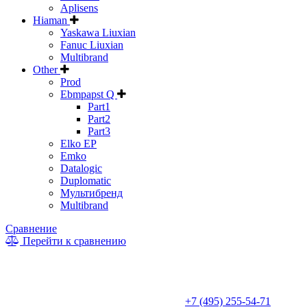
Aplisens
Hiaman
Yaskawa Liuxian
Fanuc Liuxian
Multibrand
Other
Prod
Ebmpapst Q
Part1
Part2
Part3
Elko EP
Emko
Datalogic
Duplomatic
Мультибренд
Multibrand
Сравнение
Перейти к сравнению
* Информация на сайте не является публичной офертой. Цены
и характеристики товаров могут быть изменены
производителем в одностороннем порядке. Актуальную цену
уточняйте у менеджеров по телефону
+7 (495) 255-54-71
, либо