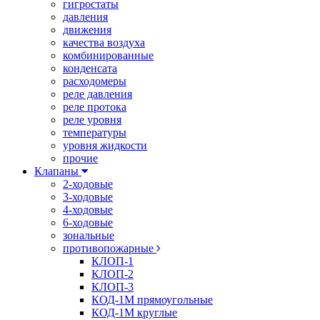
гигростаты
давления
движения
качества воздуха
комбинированные
конденсата
расходомеры
реле давления
реле протока
реле уровня
температуры
уровня жидкости
прочие
Клапаны
2-ходовые
3-ходовые
4-ходовые
6-ходовые
зональные
противопожарные
КЛОП-1
КЛОП-2
КЛОП-3
КОД-1М прямоугольные
КОД-1М круглые