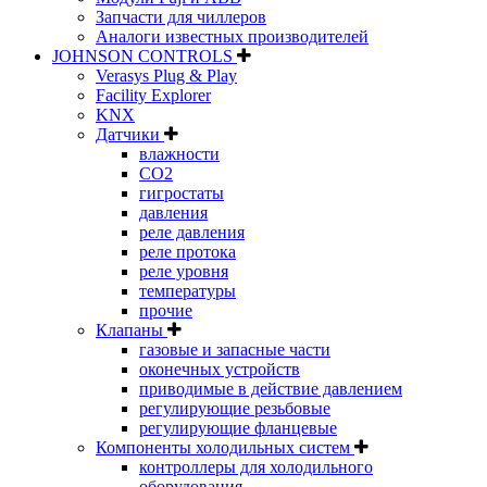
Запчасти для чиллеров
Аналоги известных производителей
JOHNSON CONTROLS
Verasys Plug & Play
Facility Explorer
KNX
Датчики
влажности
CO2
гигростаты
давления
реле давления
реле протока
реле уровня
температуры
прочие
Клапаны
газовые и запасные части
оконечных устройств
приводимые в действие давлением
регулирующие резьбовые
регулирующие фланцевые
Компоненты холодильных систем
контроллеры для холодильного
оборудования