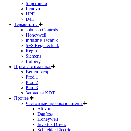
Supermicro
Lenovo
HPE
Dell
Термостаты
Johnson Controls
Honeywell
Industrie Technik
S+S Regeltechnik
Regin
Siemens
Lufberg
Пром. автоматика
Вентиляторы
Prod 1
Prod 2
Prod 3
Запчасти KDT
Прочее
Частотные преобразователи
Altivar
Danfoss
Honeywell
Invertek Drives
Schneider Electric