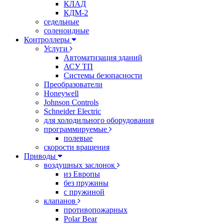
КЛАД
КДМ-2
седельные
соленоидные
Контроллеры
Услуги
Автоматизация зданий
АСУ ТП
Системы безопасности
Преобразователи
Honeywell
Johnson Controls
Schneider Electric
для холодильного оборудования
программируемые
полевые
скорости вращения
Приводы
воздушных заслонок
из Европы
без пружины
с пружиной
клапанов
противопожарных
Polar Bear