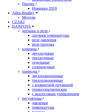
Прочее
Новинки 2019
Allen-Bradley
Модули
CZAKI
DANFOSS
датчики и реле
датчики температуры
реле давления
реле протока
клапаны
двухходовые
трехходовые
седельные
соленоидные
приводы
двухпозиционные
трехпозиционные
с возвратной пружиной
термоэлектрические
с аналоговым управлением
регуляторы
давления
температуры
расхода