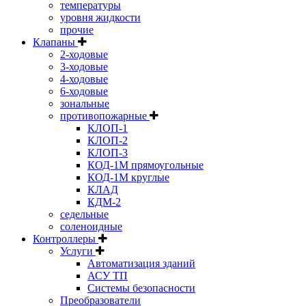
температуры
уровня жидкости
прочие
Клапаны
2-ходовые
3-ходовые
4-ходовые
6-ходовые
зональные
противопожарные
КЛОП-1
КЛОП-2
КЛОП-3
КОД-1М прямоугольные
КОД-1М круглые
КЛАД
КДМ-2
седельные
соленоидные
Контроллеры
Услуги
Автоматизация зданий
АСУ ТП
Системы безопасности
Преобразователи