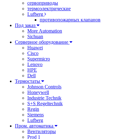
сервоприводы
термоэлектрические
Lufberg
противопожарных клапанов
Под заказ
More Automation
Sichuan
Серверное оборудование
Huawei
Cisco
Supermicro
Lenovo
HPE
Dell
Термостаты
Johnson Controls
Honeywell
Industrie Technik
S+S Regeltechnik
Regin
Siemens
Lufberg
Пром. автоматика
Вентиляторы
Prod 1