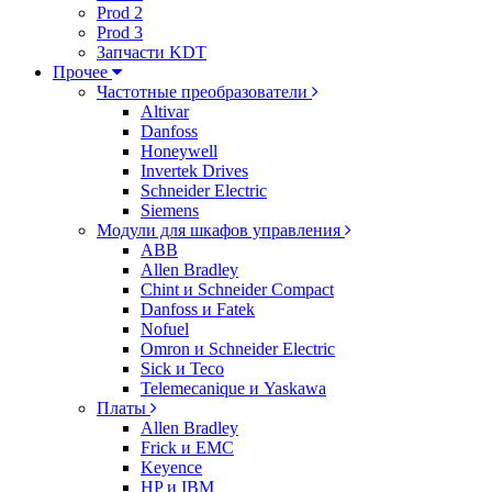
Prod 2
Prod 3
Запчасти KDT
Прочее
Частотные преобразователи
Altivar
Danfoss
Honeywell
Invertek Drives
Schneider Electric
Siemens
Модули для шкафов управления
ABB
Allen Bradley
Chint и Schneider Compact
Danfoss и Fatek
Nofuel
Omron и Schneider Electric
Sick и Teco
Telemecanique и Yaskawa
Платы
Allen Bradley
Frick и EMC
Keyence
HP и IBM