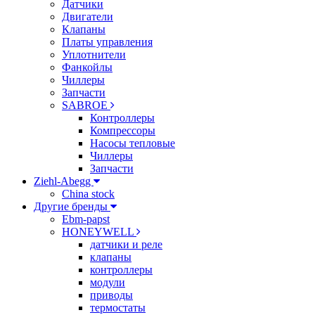
Датчики
Двигатели
Клапаны
Платы управления
Уплотнители
Фанкойлы
Чиллеры
Запчасти
SABROE
Контроллеры
Компрессоры
Насосы тепловые
Чиллеры
Запчасти
Ziehl-Abegg
China stock
Другие бренды
Ebm-papst
HONEYWELL
датчики и реле
клапаны
контроллеры
модули
приводы
термостаты