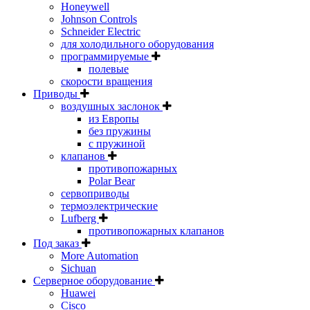
Honeywell
Johnson Controls
Schneider Electric
для холодильного оборудования
программируемые
полевые
скорости вращения
Приводы
воздушных заслонок
из Европы
без пружины
с пружиной
клапанов
противопожарных
Polar Bear
сервоприводы
термоэлектрические
Lufberg
противопожарных клапанов
Под заказ
More Automation
Sichuan
Серверное оборудование
Huawei
Cisco