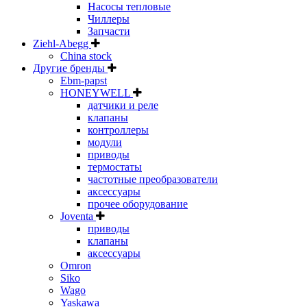
Насосы тепловые
Чиллеры
Запчасти
Ziehl-Abegg
China stock
Другие бренды
Ebm-papst
HONEYWELL
датчики и реле
клапаны
контроллеры
модули
приводы
термостаты
частотные преобразователи
аксессуары
прочее оборудование
Joventa
приводы
клапаны
аксессуары
Omron
Siko
Wago
Yaskawa