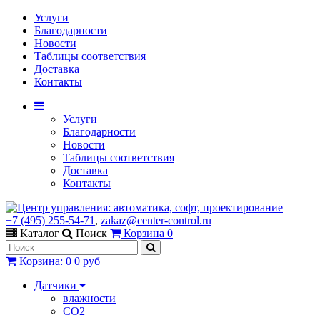
Услуги
Благодарности
Новости
Таблицы соответствия
Доставка
Контакты
Услуги
Благодарности
Новости
Таблицы соответствия
Доставка
Контакты
+7 (495) 255-54-71
,
zakaz@center-control.ru
Каталог
Поиск
Корзина
0
Корзина
:
0
0 руб
Датчики
влажности
CO2