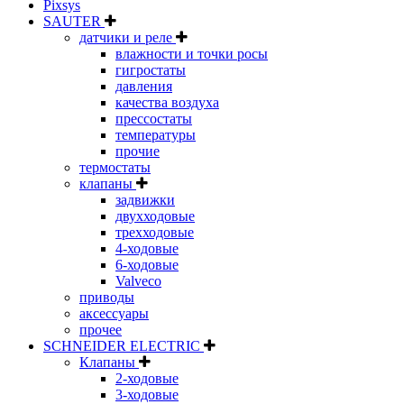
Pixsys
SAUTER
датчики и реле
влажности и точки росы
гигростаты
давления
качества воздуха
прессостаты
температуры
прочие
термостаты
клапаны
задвижки
двухходовые
трехходовые
4-ходовые
6-ходовые
Valveco
приводы
аксессуары
прочее
SCHNEIDER ELECTRIC
Клапаны
2-ходовые
3-ходовые