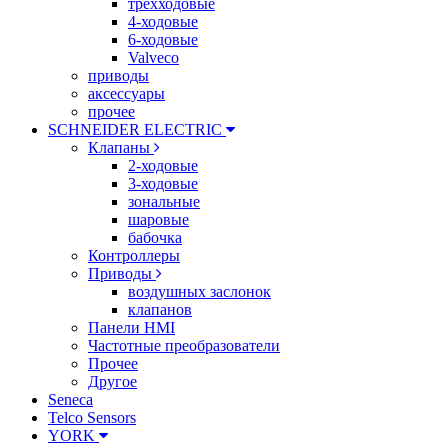
трехходовые
4-ходовые
6-ходовые
Valveco
приводы
аксессуары
прочее
SCHNEIDER ELECTRIC
Клапаны
2-ходовые
3-ходовые
зональные
шаровые
бабочка
Контроллеры
Приводы
воздушных заслонок
клапанов
Панели HMI
Частотные преобразователи
Прочее
Другое
Seneca
Telco Sensors
YORK