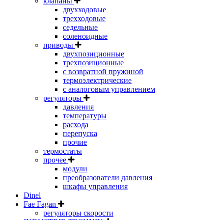
клапаны
двухходовые
трехходовые
седельные
соленоидные
приводы
двухпозиционные
трехпозиционные
с возвратной пружиной
термоэлектрические
с аналоговым управлением
регуляторы
давления
температуры
расхода
перепуска
прочие
термостаты
прочее
модули
преобразователи давления
шкафы управления
Dinel
Fae Fagan
регуляторы скорости