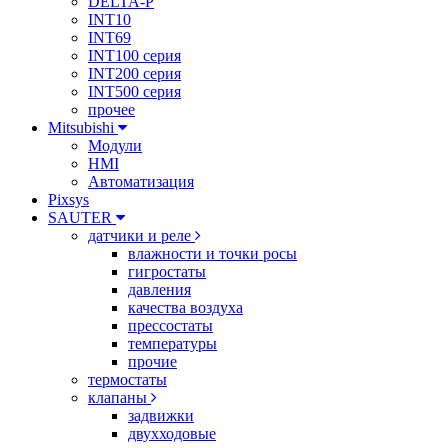
DELTA-P
INT10
INT69
INT100 серия
INT200 серия
INT500 серия
прочее
Mitsubishi
Модули
HMI
Автоматизация
Pixsys
SAUTER
датчики и реле
влажности и точки росы
гигростаты
давления
качества воздуха
прессостаты
температуры
прочие
термостаты
клапаны
задвижки
двухходовые