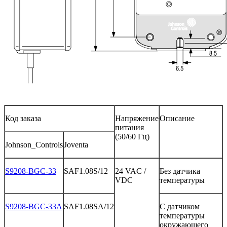
Код
заказа
Напряжение
Описание
питания
(50/60
Гц
)
Johnson_Controls
Joventa
S9208-BGC-33
SAF1.08S/12
24 VAC /
Без
датчика
VDC
температуры
S9208-BGC-33A
SAF1.08SA/12
С
датчиком
температуры
окружающего