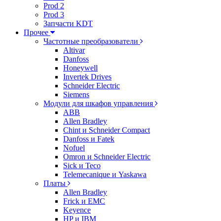
Prod 2
Prod 3
Запчасти KDT
Прочее
Частотные преобразователи
Altivar
Danfoss
Honeywell
Invertek Drives
Schneider Electric
Siemens
Модули для шкафов управления
ABB
Allen Bradley
Chint и Schneider Compact
Danfoss и Fatek
Nofuel
Omron и Schneider Electric
Sick и Teco
Telemecanique и Yaskawa
Платы
Allen Bradley
Frick и EMC
Keyence
HP и IBM