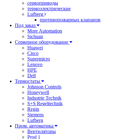
сервоприводы
термоэлектрические
Lufberg
противопожарных клапанов
Под заказ
More Automation
Sichuan
Серверное оборудование
Huawei
Cisco
Supermicro
Lenovo
HPE
Dell
Термостаты
Johnson Controls
Honeywell
Industrie Technik
S+S Regeltechnik
Regin
Siemens
Lufberg
Пром. автоматика
Вентиляторы
Prod 1