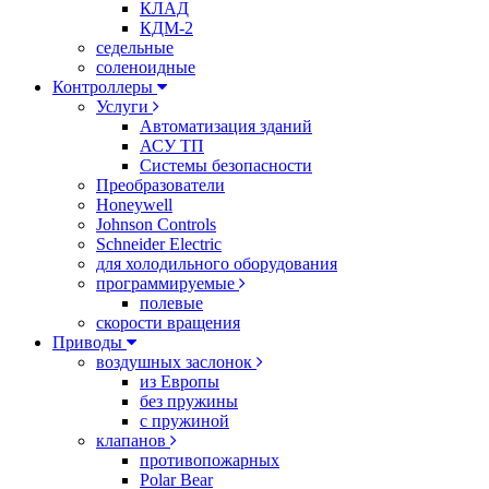
КЛАД
КДМ-2
седельные
соленоидные
Контроллеры
Услуги
Автоматизация зданий
АСУ ТП
Системы безопасности
Преобразователи
Honeywell
Johnson Controls
Schneider Electric
для холодильного оборудования
программируемые
полевые
скорости вращения
Приводы
воздушных заслонок
из Европы
без пружины
с пружиной
клапанов
противопожарных
Polar Bear