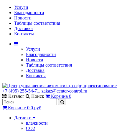
Услуги
Благодарности
Новости
Таблицы соответствия
Доставка
Контакты
Услуги
Благодарности
Новости
Таблицы соответствия
Доставка
Контакты
+7 (495) 255-54-71
,
zakaz@center-control.ru
Каталог
Поиск
Корзина
0
Корзина
:
0
0 руб
Датчики
влажности
CO2