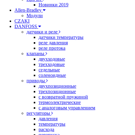
Новинки 2019
Allen-Bradley
Модули
CZAKI
DANFOSS
датчики и реле
датчики температуры
реле давления
реле протока
клапаны
двухходовые
трехходовые
седельные
соленоидные
приводы
двухпозиционные
трехпозиционные
с возвратной пружиной
термоэлектрические
с аналоговым управлением
регуляторы
давления
температуры
расхода
перепуска