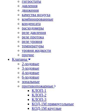
гигростаты
давления
движения
качества воздуха
комбинированные
конденсата
расходомеры
реле давления
реле протока
реле уровня
температуры
уровня жидкости
прочие
Клапаны
2-ходовые
3-ходовые
4-ходовые
6-ходовые
зональные
противопожарные
КЛОП-1
КЛОП-2
КЛОП-3
КОД-1М прямоугольные
КОД-1М круглые