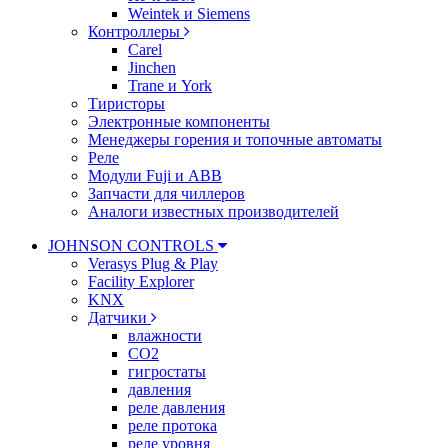
Weintek и Siemens
Контроллеры
Carel
Jinchen
Trane и York
Тиристоры
Электронные компоненты
Менеджеры горения и топочные автоматы
Реле
Модули Fuji и ABB
Запчасти для чиллеров
Аналоги известных производителей
JOHNSON CONTROLS
Verasys Plug & Play
Facility Explorer
KNX
Датчики
влажности
CO2
гигростаты
давления
реле давления
реле протока
реле уровня