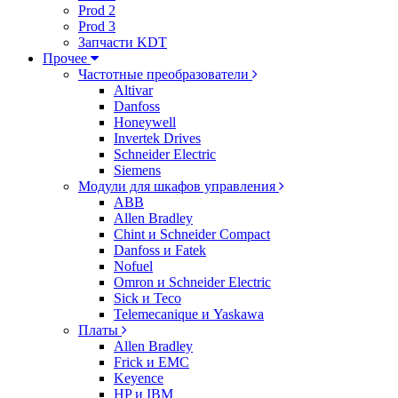
Prod 2
Prod 3
Запчасти KDT
Прочее
Частотные преобразователи
Altivar
Danfoss
Honeywell
Invertek Drives
Schneider Electric
Siemens
Модули для шкафов управления
ABB
Allen Bradley
Chint и Schneider Compact
Danfoss и Fatek
Nofuel
Omron и Schneider Electric
Sick и Teco
Telemecanique и Yaskawa
Платы
Allen Bradley
Frick и EMC
Keyence
HP и IBM