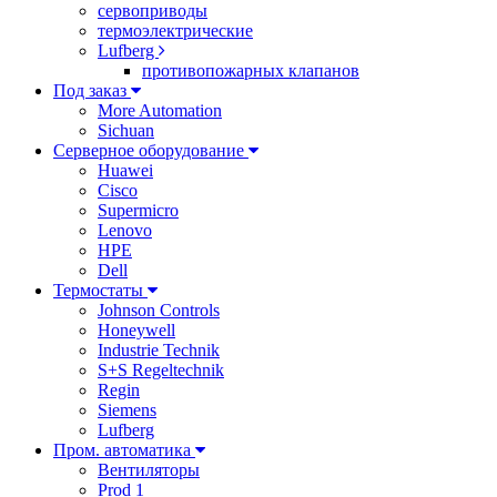
сервоприводы
термоэлектрические
Lufberg
противопожарных клапанов
Под заказ
More Automation
Sichuan
Серверное оборудование
Huawei
Cisco
Supermicro
Lenovo
HPE
Dell
Термостаты
Johnson Controls
Honeywell
Industrie Technik
S+S Regeltechnik
Regin
Siemens
Lufberg
Пром. автоматика
Вентиляторы
Prod 1