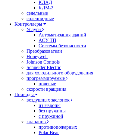
КЛАД
КДМ-2
седельные
соленоидные
Контроллеры
Услуги
Автоматизация зданий
АСУ ТП
Системы безопасности
Преобразователи
Honeywell
Johnson Controls
Schneider Electric
для холодильного оборудования
программируемые
полевые
скорости вращения
Приводы
воздушных заслонок
из Европы
без пружины
с пружиной
клапанов
противопожарных
Polar Bear