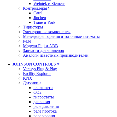
Weintek и Siemens
Контроллеры
Carel
Jinchen
Trane и York
Тиристоры
Электронные компоненты
Менеджеры горения и топочные автоматы
Реле
Модули Fuji и ABB
Запчасти для чиллеров
Аналоги известных производителей
JOHNSON CONTROLS
Verasys Plug & Play
Facility Explorer
KNX
Датчики
влажности
CO2
гигростаты
давления
реле давления
реле протока
реле уровня