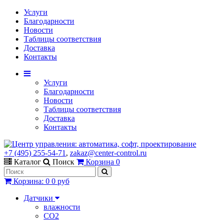
Услуги
Благодарности
Новости
Таблицы соответствия
Доставка
Контакты
Услуги
Благодарности
Новости
Таблицы соответствия
Доставка
Контакты
+7 (495) 255-54-71
,
zakaz@center-control.ru
Каталог
Поиск
Корзина
0
Корзина
:
0
0 руб
Датчики
влажности
CO2