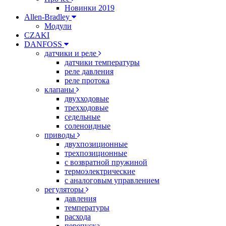
Новинки 2019
Allen-Bradley
Модули
CZAKI
DANFOSS
датчики и реле
датчики температуры
реле давления
реле протока
клапаны
двухходовые
трехходовые
седельные
соленоидные
приводы
двухпозиционные
трехпозиционные
с возвратной пружиной
термоэлектрические
с аналоговым управлением
регуляторы
давления
температуры
расхода
перепуска