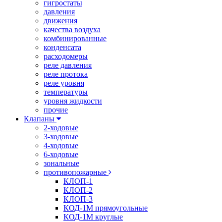
гигростаты
давления
движения
качества воздуха
комбинированные
конденсата
расходомеры
реле давления
реле протока
реле уровня
температуры
уровня жидкости
прочие
Клапаны
2-ходовые
3-ходовые
4-ходовые
6-ходовые
зональные
противопожарные
КЛОП-1
КЛОП-2
КЛОП-3
КОД-1М прямоугольные
КОД-1М круглые