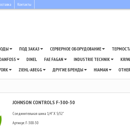
оставка
Контакты
ВОДЫ
ПОД ЗАКАЗ
СЕРВЕРНОЕ ОБОРУДОВАНИЕ
ТЕРМОСТ
DANFOSS
DINEL
FAE FAGAN
INDUSTRIE TECHNIK
KRI
YORK
ZIEHL-ABEGG
ДРУГИЕ БРЕНДЫ
HIAMAN
OTHE
JOHNSON CONTROLS F-300-30
Соединительная шина 1/4" X 5/32"
Артикул:
F-300-30