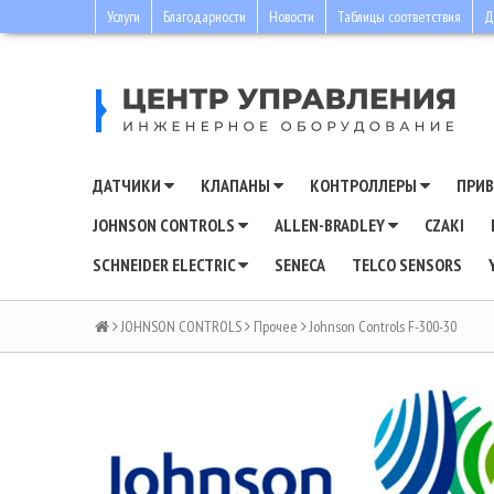
Услуги
Благодарности
Новости
Таблицы соответствия
Д
ДАТЧИКИ
КЛАПАНЫ
КОНТРОЛЛЕРЫ
ПРИ
JOHNSON CONTROLS
ALLEN-BRADLEY
CZAKI
SCHNEIDER ELECTRIC
SENECA
TELCO SENSORS
JOHNSON CONTROLS
Прочее
Johnson Controls F-300-30