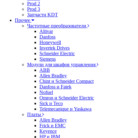
Prod 2
Prod 3
Запчасти KDT
Прочее
Частотные преобразователи
Altivar
Danfoss
Honeywell
Invertek Drives
Schneider Electric
Siemens
Модули для шкафов управления
ABB
Allen Bradley
Chint и Schneider Compact
Danfoss и Fatek
Nofuel
Omron и Schneider Electric
Sick и Teco
Telemecanique и Yaskawa
Платы
Allen Bradley
Frick и EMC
Keyence
HP и IBM