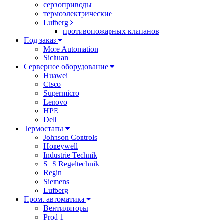
сервоприводы
термоэлектрические
Lufberg
противопожарных клапанов
Под заказ
More Automation
Sichuan
Серверное оборудование
Huawei
Cisco
Supermicro
Lenovo
HPE
Dell
Термостаты
Johnson Controls
Honeywell
Industrie Technik
S+S Regeltechnik
Regin
Siemens
Lufberg
Пром. автоматика
Вентиляторы
Prod 1