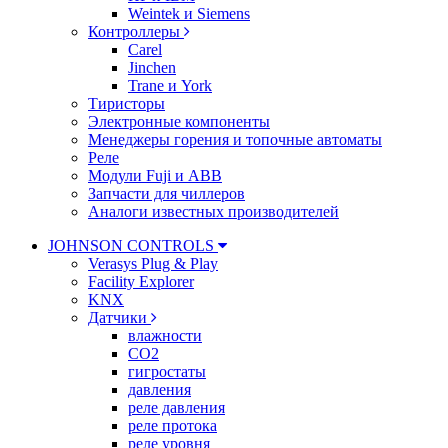
Weintek и Siemens
Контроллеры
Carel
Jinchen
Trane и York
Тиристоры
Электронные компоненты
Менеджеры горения и топочные автоматы
Реле
Модули Fuji и ABB
Запчасти для чиллеров
Аналоги известных производителей
JOHNSON CONTROLS
Verasys Plug & Play
Facility Explorer
KNX
Датчики
влажности
CO2
гигростаты
давления
реле давления
реле протока
реле уровня