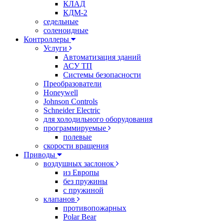
КЛАД
КДМ-2
седельные
соленоидные
Контроллеры
Услуги
Автоматизация зданий
АСУ ТП
Системы безопасности
Преобразователи
Honeywell
Johnson Controls
Schneider Electric
для холодильного оборудования
программируемые
полевые
скорости вращения
Приводы
воздушных заслонок
из Европы
без пружины
с пружиной
клапанов
противопожарных
Polar Bear