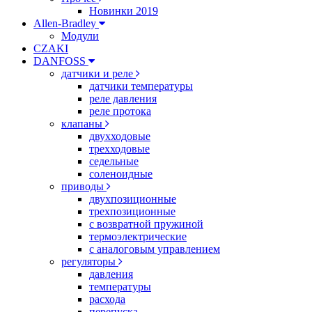
Новинки 2019
Allen-Bradley
Модули
CZAKI
DANFOSS
датчики и реле
датчики температуры
реле давления
реле протока
клапаны
двухходовые
трехходовые
седельные
соленоидные
приводы
двухпозиционные
трехпозиционные
с возвратной пружиной
термоэлектрические
с аналоговым управлением
регуляторы
давления
температуры
расхода
перепуска