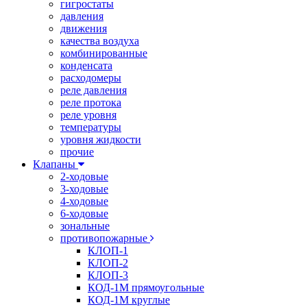
гигростаты
давления
движения
качества воздуха
комбинированные
конденсата
расходомеры
реле давления
реле протока
реле уровня
температуры
уровня жидкости
прочие
Клапаны
2-ходовые
3-ходовые
4-ходовые
6-ходовые
зональные
противопожарные
КЛОП-1
КЛОП-2
КЛОП-3
КОД-1М прямоугольные
КОД-1М круглые