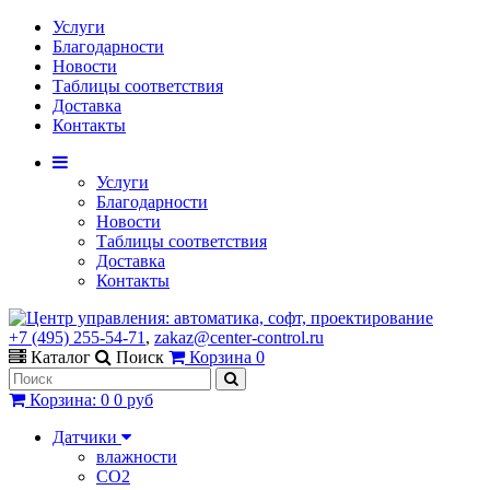
Услуги
Благодарности
Новости
Таблицы соответствия
Доставка
Контакты
Услуги
Благодарности
Новости
Таблицы соответствия
Доставка
Контакты
+7 (495) 255-54-71
,
zakaz@center-control.ru
Каталог
Поиск
Корзина
0
Корзина
:
0
0 руб
Датчики
влажности
CO2