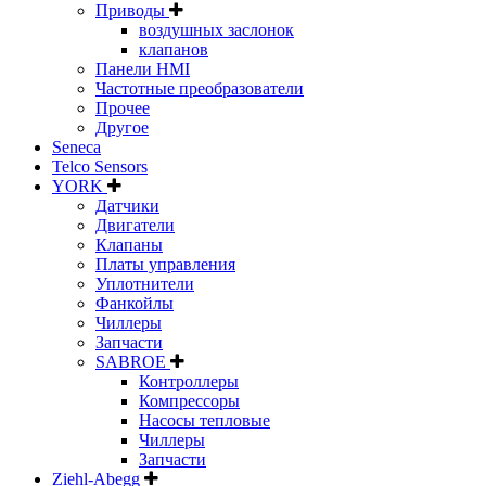
Приводы
воздушных заслонок
клапанов
Панели HMI
Частотные преобразователи
Прочее
Другое
Seneca
Telco Sensors
YORK
Датчики
Двигатели
Клапаны
Платы управления
Уплотнители
Фанкойлы
Чиллеры
Запчасти
SABROE
Контроллеры
Компрессоры
Насосы тепловые
Чиллеры
Запчасти
Ziehl-Abegg