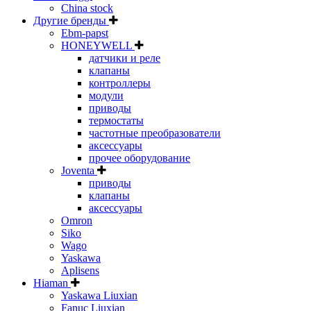
China stock
Другие бренды
Ebm-papst
HONEYWELL
датчики и реле
клапаны
контроллеры
модули
приводы
термостаты
частотные преобразователи
аксессуары
прочее оборудование
Joventa
приводы
клапаны
аксессуары
Omron
Siko
Wago
Yaskawa
Aplisens
Hiaman
Yaskawa Liuxian
Fanuc Liuxian