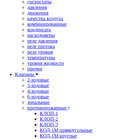
гигростаты
давления
движения
качества воздуха
комбинированные
конденсата
расходомеры
реле давления
реле протока
реле уровня
температуры
уровня жидкости
прочие
Клапаны
2-ходовые
3-ходовые
4-ходовые
6-ходовые
зональные
противопожарные
КЛОП-1
КЛОП-2
КЛОП-3
КОД-1М прямоугольные
КОД-1М круглые