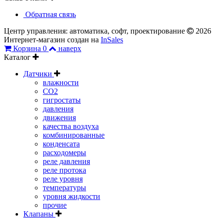
Обратная связь
Центр управления: автоматика, софт, проектирование
2026
Интернет-магазин создан на
InSales
Корзина
0
наверх
Каталог
Датчики
влажности
CO2
гигростаты
давления
движения
качества воздуха
комбинированные
конденсата
расходомеры
реле давления
реле протока
реле уровня
температуры
уровня жидкости
прочие
Клапаны