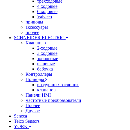
трехходовые
4-ходовые
6-ходовые
Valveco
приводы
аксессуары
прочее
SCHNEIDER ELECTRIC
Клапаны
2-ходовые
3-ходовые
зональные
шаровые
бабочка
Контроллеры
Приводы
воздушных заслонок
клапанов
Панели HMI
Частотные преобразователи
Прочее
Другое
Seneca
Telco Sensors
YORK