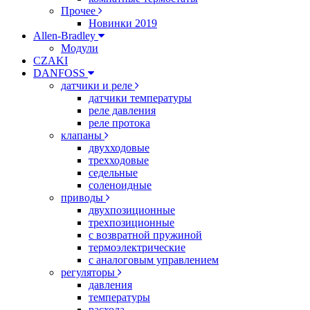
Прочее
Новинки 2019
Allen-Bradley
Модули
CZAKI
DANFOSS
датчики и реле
датчики температуры
реле давления
реле протока
клапаны
двухходовые
трехходовые
седельные
соленоидные
приводы
двухпозиционные
трехпозиционные
с возвратной пружиной
термоэлектрические
с аналоговым управлением
регуляторы
давления
температуры
расхода