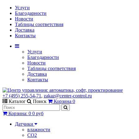
Услуги
Благодарности
Новости
Таблицы соответствия
Доставка
Контакты
Услуги
Благодарности
Новости
Таблицы соответствия
Доставка
Контакты
+7 (495) 255-54-71
,
zakaz@center-control.ru
Каталог
Поиск
Корзина
0
Корзина
:
0
0 руб
Датчики
влажности
CO2