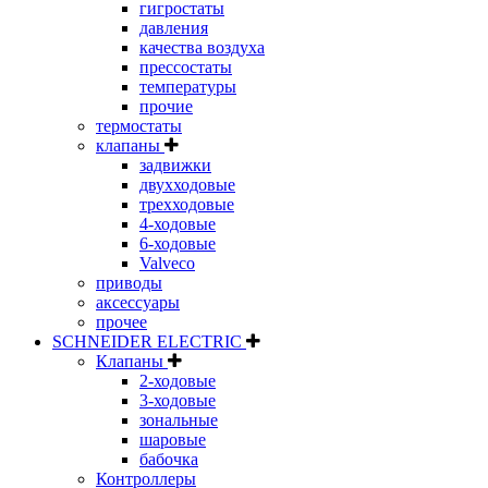
гигростаты
давления
качества воздуха
прессостаты
температуры
прочие
термостаты
клапаны
задвижки
двухходовые
трехходовые
4-ходовые
6-ходовые
Valveco
приводы
аксессуары
прочее
SCHNEIDER ELECTRIC
Клапаны
2-ходовые
3-ходовые
зональные
шаровые
бабочка
Контроллеры