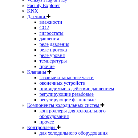
Facility Explorer
KNX
Датчики
влажности
CO2
гигростаты
давления
реле давления
реле протока
реле уровня
температуры
прочие
Клапаны
газовые и запасные части
оконечных устройств
приводимые в действие давлением
регулирующие резьбовые
регулирующие фланцевые
Компоненты холодильных систем
контроллеры для холодильного
оборудования
прочее
Контроллеры
для холодильного оборудования