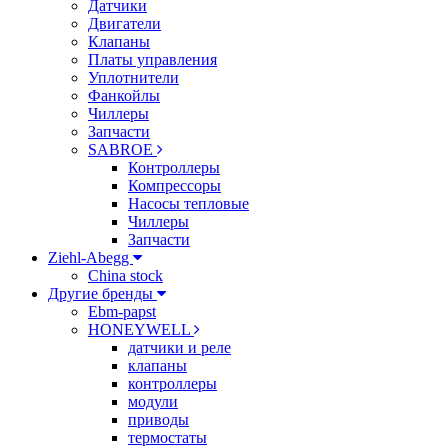
Датчики
Двигатели
Клапаны
Платы управления
Уплотнители
Фанкойлы
Чиллеры
Запчасти
SABROE
Контроллеры
Компрессоры
Насосы тепловые
Чиллеры
Запчасти
Ziehl-Abegg
China stock
Другие бренды
Ebm-papst
HONEYWELL
датчики и реле
клапаны
контроллеры
модули
приводы
термостаты