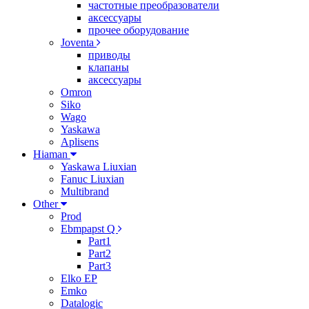
частотные преобразователи
аксессуары
прочее оборудование
Joventa
приводы
клапаны
аксессуары
Omron
Siko
Wago
Yaskawa
Aplisens
Hiaman
Yaskawa Liuxian
Fanuc Liuxian
Multibrand
Other
Prod
Ebmpapst Q
Part1
Part2
Part3
Elko EP
Emko
Datalogic