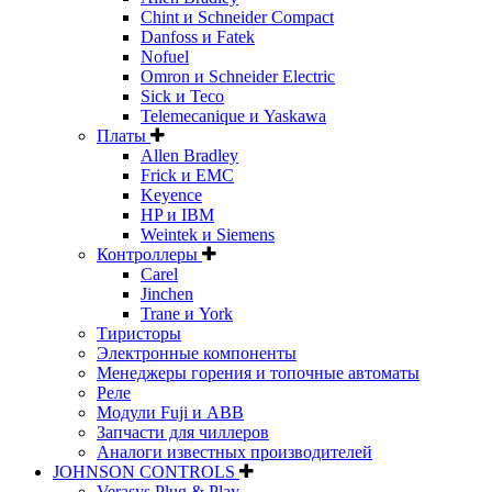
Chint и Schneider Compact
Danfoss и Fatek
Nofuel
Omron и Schneider Electric
Sick и Teco
Telemecanique и Yaskawa
Платы
Allen Bradley
Frick и EMC
Keyence
HP и IBM
Weintek и Siemens
Контроллеры
Carel
Jinchen
Trane и York
Тиристоры
Электронные компоненты
Менеджеры горения и топочные автоматы
Реле
Модули Fuji и ABB
Запчасти для чиллеров
Аналоги известных производителей
JOHNSON CONTROLS
Verasys Plug & Play