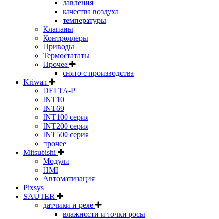
давления
качества воздуха
температуры
Клапаны
Контроллеры
Приводы
Термостататы
Прочее
снято с производства
Kriwan
DELTA-P
INT10
INT69
INT100 серия
INT200 серия
INT500 серия
прочее
Mitsubishi
Модули
HMI
Автоматизация
Pixsys
SAUTER
датчики и реле
влажности и точки росы