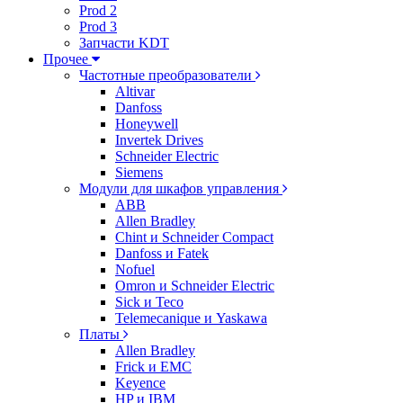
Prod 2
Prod 3
Запчасти KDT
Прочее
Частотные преобразователи
Altivar
Danfoss
Honeywell
Invertek Drives
Schneider Electric
Siemens
Модули для шкафов управления
ABB
Allen Bradley
Chint и Schneider Compact
Danfoss и Fatek
Nofuel
Omron и Schneider Electric
Sick и Teco
Telemecanique и Yaskawa
Платы
Allen Bradley
Frick и EMC
Keyence
HP и IBM