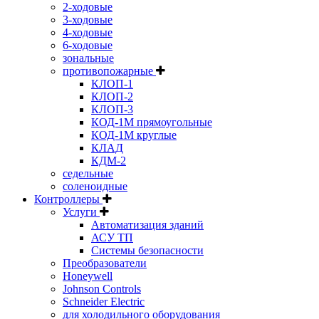
2-ходовые
3-ходовые
4-ходовые
6-ходовые
зональные
противопожарные
КЛОП-1
КЛОП-2
КЛОП-3
КОД-1М прямоугольные
КОД-1М круглые
КЛАД
КДМ-2
седельные
соленоидные
Контроллеры
Услуги
Автоматизация зданий
АСУ ТП
Системы безопасности
Преобразователи
Honeywell
Johnson Controls
Schneider Electric
для холодильного оборудования