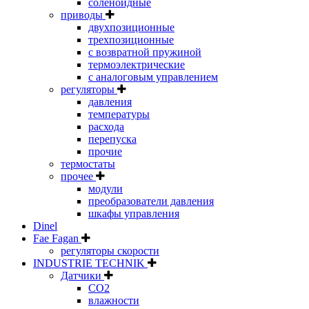
соленоидные
приводы
двухпозиционные
трехпозиционные
с возвратной пружиной
термоэлектрические
с аналоговым управлением
регуляторы
давления
температуры
расхода
перепуска
прочие
термостаты
прочее
модули
преобразователи давления
шкафы управления
Dinel
Fae Fagan
регуляторы скорости
INDUSTRIE TECHNIK
Датчики
CO2
влажности