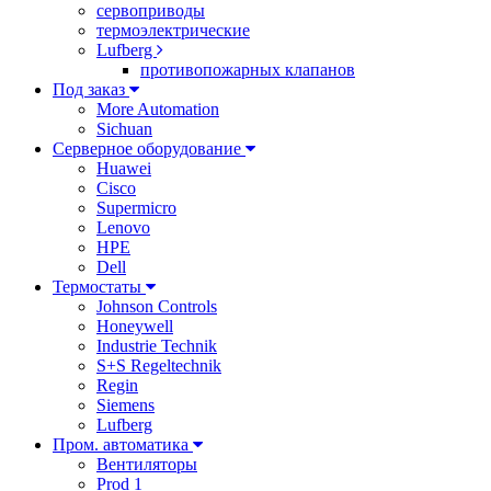
сервоприводы
термоэлектрические
Lufberg
противопожарных клапанов
Под заказ
More Automation
Sichuan
Серверное оборудование
Huawei
Cisco
Supermicro
Lenovo
HPE
Dell
Термостаты
Johnson Controls
Honeywell
Industrie Technik
S+S Regeltechnik
Regin
Siemens
Lufberg
Пром. автоматика
Вентиляторы
Prod 1