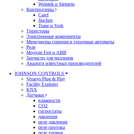
Weintek и Siemens
Контроллеры
Carel
Jinchen
Trane и York
Тиристоры
Электронные компоненты
Менеджеры горения и топочные автоматы
Реле
Модули Fuji и ABB
Запчасти для чиллеров
Аналоги известных производителей
JOHNSON CONTROLS
Verasys Plug & Play
Facility Explorer
KNX
Датчики
влажности
CO2
гигростаты
давления
реле давления
реле протока
реле уровня