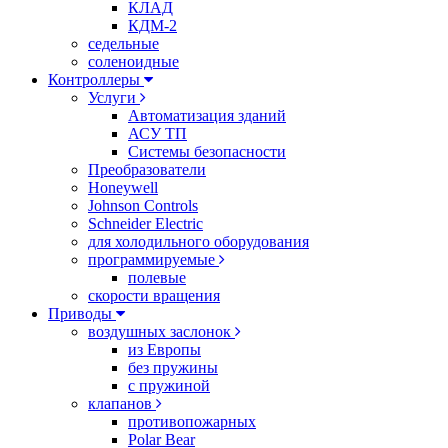
КЛАД
КДМ-2
седельные
соленоидные
Контроллеры
Услуги
Автоматизация зданий
АСУ ТП
Системы безопасности
Преобразователи
Honeywell
Johnson Controls
Schneider Electric
для холодильного оборудования
программируемые
полевые
скорости вращения
Приводы
воздушных заслонок
из Европы
без пружины
с пружиной
клапанов
противопожарных
Polar Bear