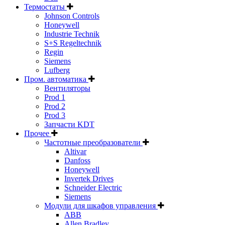
Термостаты
Johnson Controls
Honeywell
Industrie Technik
S+S Regeltechnik
Regin
Siemens
Lufberg
Пром. автоматика
Вентиляторы
Prod 1
Prod 2
Prod 3
Запчасти KDT
Прочее
Частотные преобразователи
Altivar
Danfoss
Honeywell
Invertek Drives
Schneider Electric
Siemens
Модули для шкафов управления
ABB
Allen Bradley