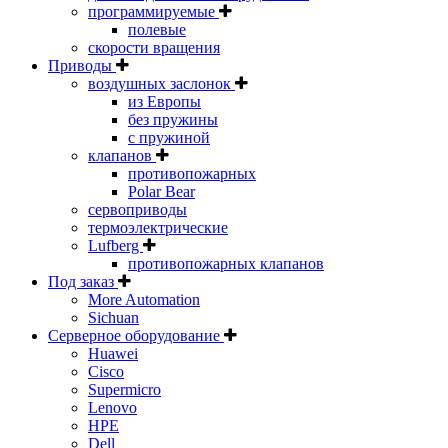
программируемые
полевые
скорости вращения
Приводы
воздушных заслонок
из Европы
без пружины
с пружиной
клапанов
противопожарных
Polar Bear
сервоприводы
термоэлектрические
Lufberg
противопожарных клапанов
Под заказ
More Automation
Sichuan
Серверное оборудование
Huawei
Cisco
Supermicro
Lenovo
HPE
Dell