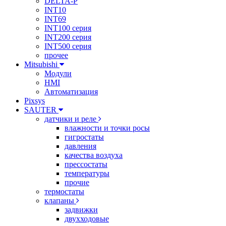
DELTA-P
INT10
INT69
INT100 серия
INT200 серия
INT500 серия
прочее
Mitsubishi
Модули
HMI
Автоматизация
Pixsys
SAUTER
датчики и реле
влажности и точки росы
гигростаты
давления
качества воздуха
прессостаты
температуры
прочие
термостаты
клапаны
задвижки
двухходовые