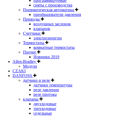
программируемые
сняты с производства
Пневматическая автоматика
преобразователи давления
Приводы
воздушных заслонок
клапанов
Счетчики
электроэнергии
Термостаты
комнатные термостаты
Прочее
Новинки 2019
Allen-Bradley
Модули
CZAKI
DANFOSS
датчики и реле
датчики температуры
реле давления
реле протока
клапаны
двухходовые
трехходовые
седельные