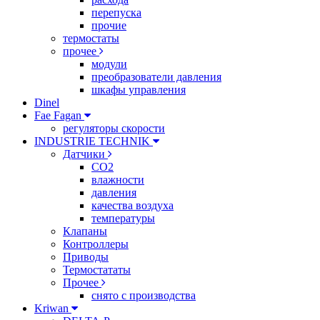
перепуска
прочие
термостаты
прочее
модули
преобразователи давления
шкафы управления
Dinel
Fae Fagan
регуляторы скорости
INDUSTRIE TECHNIK
Датчики
CO2
влажности
давления
качества воздуха
температуры
Клапаны
Контроллеры
Приводы
Термостататы
Прочее
снято с производства
Kriwan