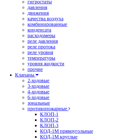
гигростаты
давления
движения
качества воздуха
комбинированные
конденсата
расходомеры
реле давления
реле протока
реле уровня
температуры
уровня жидкости
прочие
Клапаны
2-ходовые
3-ходовые
4-ходовые
6-ходовые
зональные
противопожарные
КЛОП-1
КЛОП-2
КЛОП-3
КОД-1М прямоугольные
КОД-1М круглые