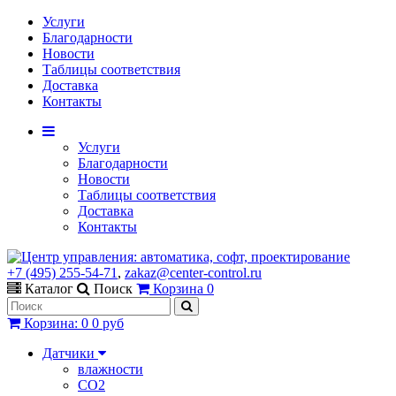
Услуги
Благодарности
Новости
Таблицы соответствия
Доставка
Контакты
Услуги
Благодарности
Новости
Таблицы соответствия
Доставка
Контакты
+7 (495) 255-54-71
,
zakaz@center-control.ru
Каталог
Поиск
Корзина
0
Корзина
:
0
0 руб
Датчики
влажности
CO2