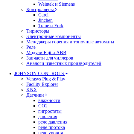
Weintek и Siemens
Контроллеры
Carel
Jinchen
Trane и York
Тиристоры
Электронные компоненты
Менеджеры горения и топочные автоматы
Реле
Модули Fuji и ABB
Запчасти для чиллеров
Аналоги известных производителей
JOHNSON CONTROLS
Verasys Plug & Play
Facility Explorer
KNX
Датчики
влажности
CO2
гигростаты
давления
реле давления
реле протока
реле уровня