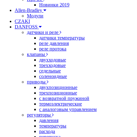
Новинки 2019
Allen-Bradley
Модули
CZAKI
DANFOSS
датчики и реле
датчики температуры
реле давления
реле протока
клапаны
двухходовые
трехходовые
седельные
соленоидные
приводы
двухпозиционные
трехпозиционные
с возвратной пружиной
термоэлектрические
с аналоговым управлением
регуляторы
давления
температуры
расхода
перепуска