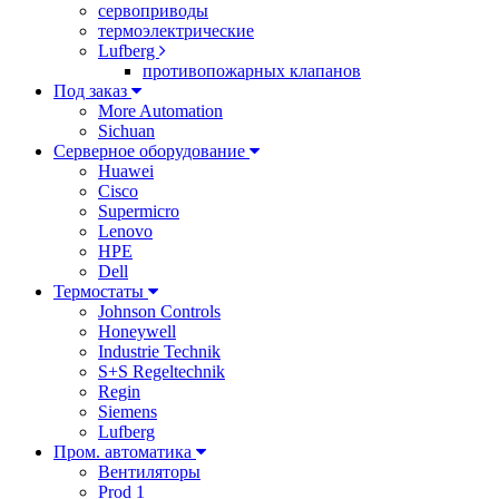
сервоприводы
термоэлектрические
Lufberg
противопожарных клапанов
Под заказ
More Automation
Sichuan
Серверное оборудование
Huawei
Cisco
Supermicro
Lenovo
HPE
Dell
Термостаты
Johnson Controls
Honeywell
Industrie Technik
S+S Regeltechnik
Regin
Siemens
Lufberg
Пром. автоматика
Вентиляторы
Prod 1