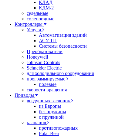
КЛАД
КДМ-2
седельные
соленоидные
Контроллеры
Услуги
Автоматизация зданий
АСУ ТП
Системы безопасности
Преобразователи
Honeywell
Johnson Controls
Schneider Electric
для холодильного оборудования
программируемые
полевые
скорости вращения
Приводы
воздушных заслонок
из Европы
без пружины
с пружиной
клапанов
противопожарных
Polar Bear