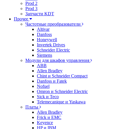
Prod 2
Prod 3
Запчасти KDT
Прочее
Частотные преобразователи
Altivar
Danfoss
Honeywell
Invertek Drives
Schneider Electric
Siemens
Модули для шкафов управления
ABB
Allen Bradley
Chint и Schneider Compact
Danfoss и Fatek
Nofuel
Omron и Schneider Electric
Sick и Teco
Telemecanique и Yaskawa
Платы
Allen Bradley
Frick и EMC
Keyence
HP и IBM