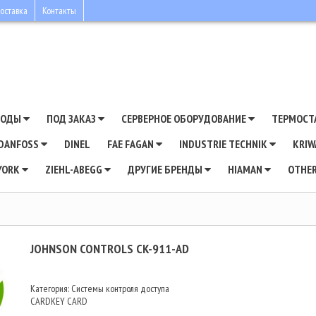
оставка
Контакты
ВОДЫ
ПОД ЗАКАЗ
СЕРВЕРНОЕ ОБОРУДОВАНИЕ
ТЕРМОСТ
DANFOSS
DINEL
FAE FAGAN
INDUSTRIE TECHNIK
KRI
YORK
ZIEHL-ABEGG
ДРУГИЕ БРЕНДЫ
HIAMAN
OTHE
JOHNSON CONTROLS CK-911-AD
Категория: Системы контроля доступа
CARDKEY CARD