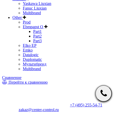
Yaskawa Liuxian
Fanuc Liuxian
Multibrand
Other
Prod
Ebmpapst Q
Part1
Part2
Part3
Elko EP
Emko
Datalogic
Duplomatic
Мультибренд
Multibrand
Сравнение
Перейти к сравнению
* Информация на сайте не является публичной офертой. Цены
и характеристики товаров могут быть изменены
производителем в одностороннем порядке. Актуальную цену
уточняйте у менеджеров по телефону
+7 (495) 255-54-71
, либо
по почте
zakaz@center-control.ru