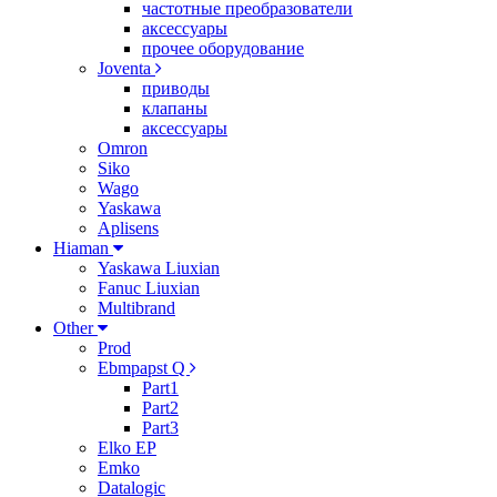
частотные преобразователи
аксессуары
прочее оборудование
Joventa
приводы
клапаны
аксессуары
Omron
Siko
Wago
Yaskawa
Aplisens
Hiaman
Yaskawa Liuxian
Fanuc Liuxian
Multibrand
Other
Prod
Ebmpapst Q
Part1
Part2
Part3
Elko EP
Emko
Datalogic