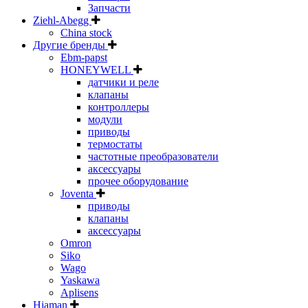
Запчасти
Ziehl-Abegg
China stock
Другие бренды
Ebm-papst
HONEYWELL
датчики и реле
клапаны
контроллеры
модули
приводы
термостаты
частотные преобразователи
аксессуары
прочее оборудование
Joventa
приводы
клапаны
аксессуары
Omron
Siko
Wago
Yaskawa
Aplisens
Hiaman