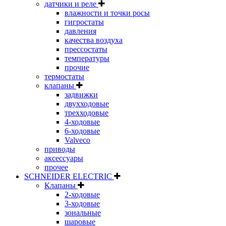
датчики и реле
влажности и точки росы
гигростаты
давления
качества воздуха
прессостаты
температуры
прочие
термостаты
клапаны
задвижки
двухходовые
трехходовые
4-ходовые
6-ходовые
Valveco
приводы
аксессуары
прочее
SCHNEIDER ELECTRIC
Клапаны
2-ходовые
3-ходовые
зональные
шаровые