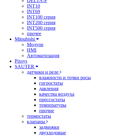
DELTA-P
INT10
INT69
INT100 серия
INT200 серия
INT500 серия
прочее
Mitsubishi
Модули
HMI
Автоматизация
Pixsys
SAUTER
датчики и реле
влажности и точки росы
гигростаты
давления
качества воздуха
прессостаты
температуры
прочие
термостаты
клапаны
задвижки
двухходовые