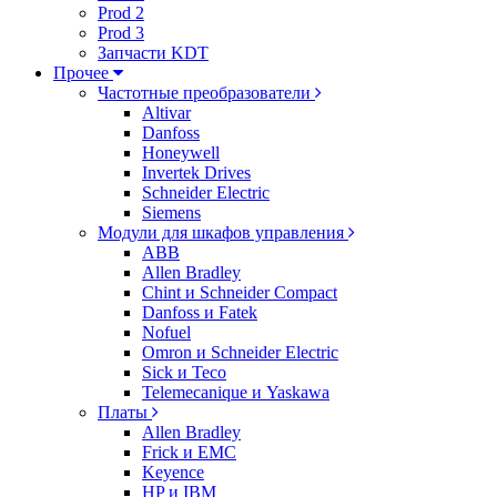
Prod 2
Prod 3
Запчасти KDT
Прочее
Частотные преобразователи
Altivar
Danfoss
Honeywell
Invertek Drives
Schneider Electric
Siemens
Модули для шкафов управления
ABB
Allen Bradley
Chint и Schneider Compact
Danfoss и Fatek
Nofuel
Omron и Schneider Electric
Sick и Teco
Telemecanique и Yaskawa
Платы
Allen Bradley
Frick и EMC
Keyence
HP и IBM