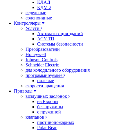
КЛАД
КДМ-2
седельные
соленоидные
Контроллеры
Услуги
Автоматизация зданий
АСУ ТП
Системы безопасности
Преобразователи
Honeywell
Johnson Controls
Schneider Electric
для холодильного оборудования
программируемые
полевые
скорости вращения
Приводы
воздушных заслонок
из Европы
без пружины
с пружиной
клапанов
противопожарных
Polar Bear