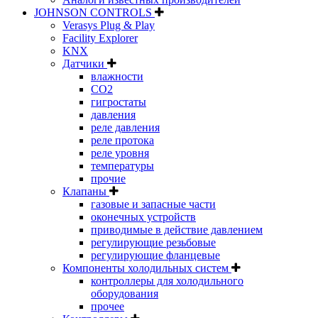
JOHNSON CONTROLS
Verasys Plug & Play
Facility Explorer
KNX
Датчики
влажности
CO2
гигростаты
давления
реле давления
реле протока
реле уровня
температуры
прочие
Клапаны
газовые и запасные части
оконечных устройств
приводимые в действие давлением
регулирующие резьбовые
регулирующие фланцевые
Компоненты холодильных систем
контроллеры для холодильного
оборудования
прочее