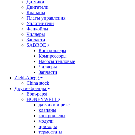
Датчики
Двигатели
Клапаны
Платы управления
Уплотнители
Фанкойлы
Чиллеры
Запчасти
SABROE
Контроллеры
Компрессоры
Насосы тепловые
Чиллеры
Запчасти
Ziehl-Abegg
China stock
Другие бренды
Ebm-papst
HONEYWELL
датчики и реле
клапаны
контроллеры
модули
приводы
термостаты