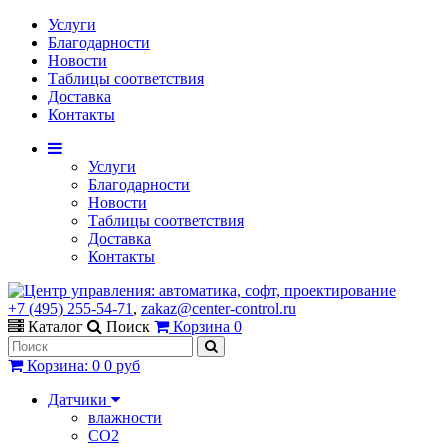
Услуги
Благодарности
Новости
Таблицы соответствия
Доставка
Контакты
Услуги
Благодарности
Новости
Таблицы соответствия
Доставка
Контакты
+7 (495) 255-54-71
,
zakaz@center-control.ru
Каталог
Поиск
Корзина
0
Корзина
:
0
0 руб
Датчики
влажности
CO2