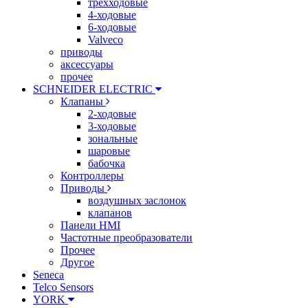
трехходовые
4-ходовые
6-ходовые
Valveco
приводы
аксессуары
прочее
SCHNEIDER ELECTRIC
Клапаны
2-ходовые
3-ходовые
зональные
шаровые
бабочка
Контроллеры
Приводы
воздушных заслонок
клапанов
Панели HMI
Частотные преобразователи
Прочее
Другое
Seneca
Telco Sensors
YORK