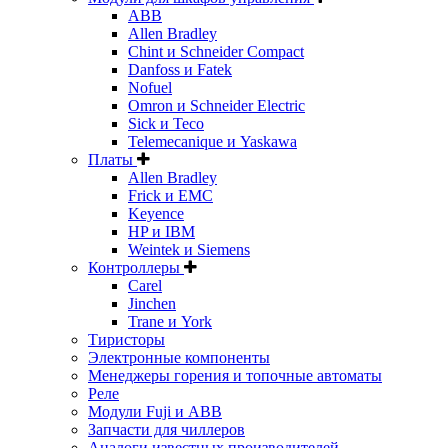
ABB
Allen Bradley
Chint и Schneider Compact
Danfoss и Fatek
Nofuel
Omron и Schneider Electric
Sick и Teco
Telemecanique и Yaskawa
Платы
Allen Bradley
Frick и EMC
Keyence
HP и IBM
Weintek и Siemens
Контроллеры
Carel
Jinchen
Trane и York
Тиристоры
Электронные компоненты
Менеджеры горения и топочные автоматы
Реле
Модули Fuji и ABB
Запчасти для чиллеров
Аналоги известных производителей