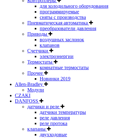
Контроллеры
для холодильного оборудования
программируемые
сняты с производства
Пневматическая автоматика
преобразователи давления
Приводы
воздушных заслонок
клапанов
Счетчики
электроэнергии
Термостаты
комнатные термостаты
Прочее
Новинки 2019
Allen-Bradley
Модули
CZAKI
DANFOSS
датчики и реле
датчики температуры
реле давления
реле протока
клапаны
двухходовые