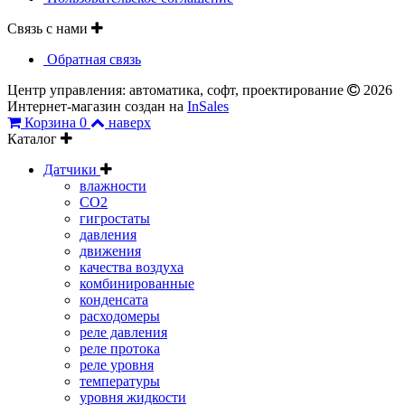
Связь с нами
Обратная связь
Центр управления: автоматика, софт, проектирование
2026
Интернет-магазин создан на
InSales
Корзина
0
наверх
Каталог
Датчики
влажности
CO2
гигростаты
давления
движения
качества воздуха
комбинированные
конденсата
расходомеры
реле давления
реле протока
реле уровня
температуры
уровня жидкости