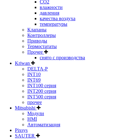
CO2
влажности
давления
качества воздуха
температуры
Клапаны
Контроллеры
Приводы
Термостататы
Прочее
снято с производства
Kriwan
DELTA-P
INT10
INT69
INT100 серия
INT200 серия
INT500 серия
прочее
Mitsubishi
Модули
HMI
Автоматизация
Pixsys
SAUTER