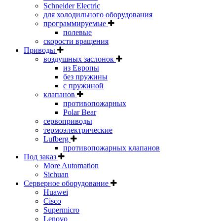
Schneider Electric
для холодильного оборудования
программируемые
полевые
скорости вращения
Приводы
воздушных заслонок
из Европы
без пружины
с пружиной
клапанов
противопожарных
Polar Bear
сервоприводы
термоэлектрические
Lufberg
противопожарных клапанов
Под заказ
More Automation
Sichuan
Серверное оборудование
Huawei
Cisco
Supermicro
Lenovo