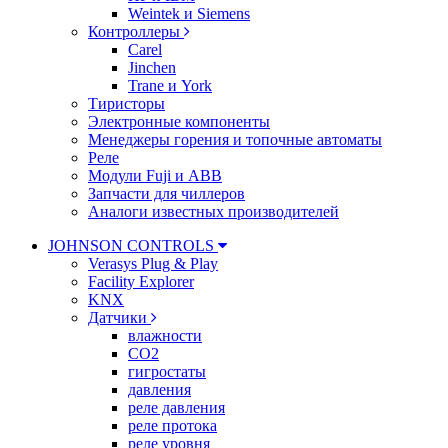
Weintek и Siemens
Контроллеры
Carel
Jinchen
Trane и York
Тиристоры
Электронные компоненты
Менеджеры горения и топочные автоматы
Реле
Модули Fuji и ABB
Запчасти для чиллеров
Аналоги известных производителей
JOHNSON CONTROLS
Verasys Plug & Play
Facility Explorer
KNX
Датчики
влажности
CO2
гигростаты
давления
реле давления
реле протока
реле уровня