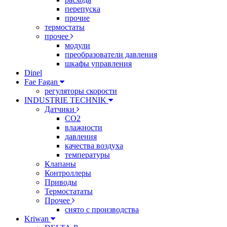
перепуска
прочие
термостаты
прочее
модули
преобразователи давления
шкафы управления
Dinel
Fae Fagan
регуляторы скорости
INDUSTRIE TECHNIK
Датчики
CO2
влажности
давления
качества воздуха
температуры
Клапаны
Контроллеры
Приводы
Термостататы
Прочее
снято с производства
Kriwan