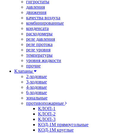
гигростаты
давления
движения
качества воздуха
комбинированные
конденсата
расходомеры
реле давления
реле протока
реле уровня
температуры
уровня жидкости
прочие
Клапаны
2-ходовые
3-ходовые
4-ходовые
6-ходовые
зональные
противопожарные
КЛОП-1
КЛОП-2
КЛОП-3
КОД-1М прямоугольные
КОД-1М круглые