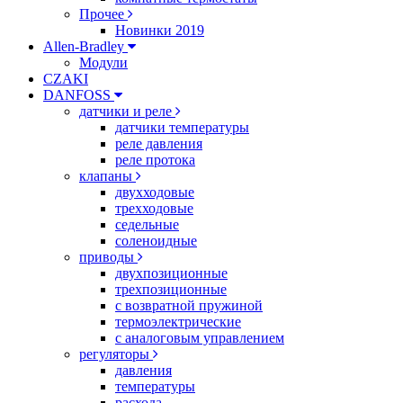
Прочее
Новинки 2019
Allen-Bradley
Модули
CZAKI
DANFOSS
датчики и реле
датчики температуры
реле давления
реле протока
клапаны
двухходовые
трехходовые
седельные
соленоидные
приводы
двухпозиционные
трехпозиционные
с возвратной пружиной
термоэлектрические
с аналоговым управлением
регуляторы
давления
температуры
расхода