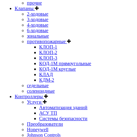
прочие
Клапаны
2-ходовые
3-ходовые
4-ходовые
6-ходовые
зональные
противопожарные
КЛОП-1
КЛОП-2
КЛОП-3
КОД-1М прямоугольные
КОД-1М круглые
КЛАД
КДМ-2
седельные
соленоидные
Контроллеры
Услуги
Автоматизация зданий
АСУ ТП
Системы безопасности
Преобразователи
Honeywell
Johnson Controls