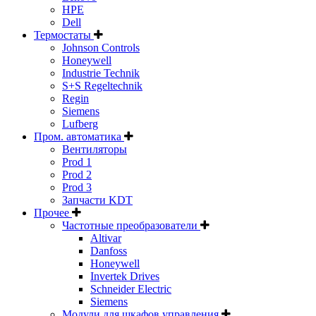
HPE
Dell
Термостаты
Johnson Controls
Honeywell
Industrie Technik
S+S Regeltechnik
Regin
Siemens
Lufberg
Пром. автоматика
Вентиляторы
Prod 1
Prod 2
Prod 3
Запчасти KDT
Прочее
Частотные преобразователи
Altivar
Danfoss
Honeywell
Invertek Drives
Schneider Electric
Siemens
Модули для шкафов управления