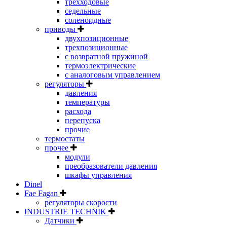
трехходовые
седельные
соленоидные
приводы
двухпозиционные
трехпозиционные
с возвратной пружиной
термоэлектрические
с аналоговым управлением
регуляторы
давления
температуры
расхода
перепуска
прочие
термостаты
прочее
модули
преобразователи давления
шкафы управления
Dinel
Fae Fagan
регуляторы скорости
INDUSTRIE TECHNIK
Датчики