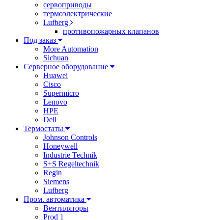
сервоприводы
термоэлектрические
Lufberg
противопожарных клапанов
Под заказ
More Automation
Sichuan
Серверное оборудование
Huawei
Cisco
Supermicro
Lenovo
HPE
Dell
Термостаты
Johnson Controls
Honeywell
Industrie Technik
S+S Regeltechnik
Regin
Siemens
Lufberg
Пром. автоматика
Вентиляторы
Prod 1