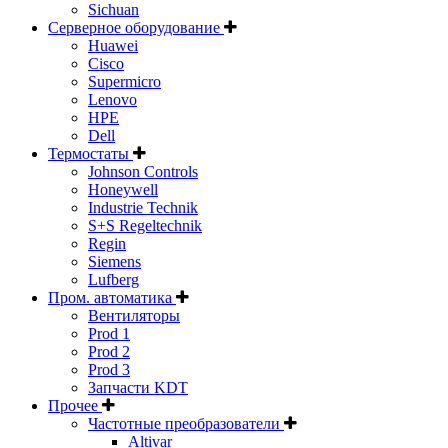
Sichuan
Серверное оборудование
Huawei
Cisco
Supermicro
Lenovo
HPE
Dell
Термостаты
Johnson Controls
Honeywell
Industrie Technik
S+S Regeltechnik
Regin
Siemens
Lufberg
Пром. автоматика
Вентиляторы
Prod 1
Prod 2
Prod 3
Запчасти KDT
Прочее
Частотные преобразователи
Altivar