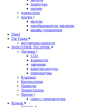
перепуска
прочие
термостаты
прочее
модули
преобразователи давления
шкафы управления
Dinel
Fae Fagan
регуляторы скорости
INDUSTRIE TECHNIK
Датчики
CO2
влажности
давления
качества воздуха
температуры
Клапаны
Контроллеры
Приводы
Термостататы
Прочее
снято с производства
Kriwan