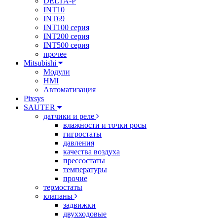
DELTA-P
INT10
INT69
INT100 серия
INT200 серия
INT500 серия
прочее
Mitsubishi
Модули
HMI
Автоматизация
Pixsys
SAUTER
датчики и реле
влажности и точки росы
гигростаты
давления
качества воздуха
прессостаты
температуры
прочие
термостаты
клапаны
задвижки
двухходовые