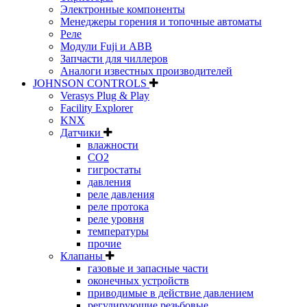
Электронные компоненты
Менеджеры горения и топочные автоматы
Реле
Модули Fuji и ABB
Запчасти для чиллеров
Аналоги известных производителей
JOHNSON CONTROLS
Verasys Plug & Play
Facility Explorer
KNX
Датчики
влажности
CO2
гигростаты
давления
реле давления
реле протока
реле уровня
температуры
прочие
Клапаны
газовые и запасные части
оконечных устройств
приводимые в действие давлением
регулирующие резьбовые