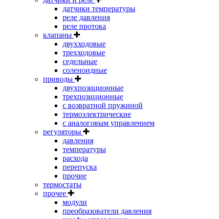
датчики температуры
реле давления
реле протока
клапаны
двухходовые
трехходовые
седельные
соленоидные
приводы
двухпозиционные
трехпозиционные
с возвратной пружиной
термоэлектрические
с аналоговым управлением
регуляторы
давления
температуры
расхода
перепуска
прочие
термостаты
прочее
модули
преобразователи давления