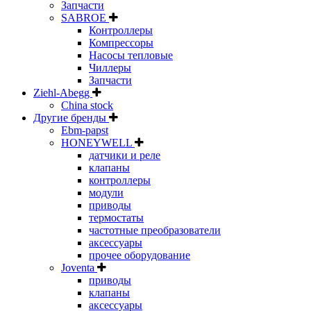
Запчасти
SABROE
Контроллеры
Компрессоры
Насосы тепловые
Чиллеры
Запчасти
Ziehl-Abegg
China stock
Другие бренды
Ebm-papst
HONEYWELL
датчики и реле
клапаны
контроллеры
модули
приводы
термостаты
частотные преобразователи
аксессуары
прочее оборудование
Joventa
приводы
клапаны
аксессуары