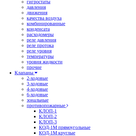
гигростаты
давления
движения
качества воздуха
комбинированные
конденсата
расходомеры
реле давления
реле протока
реле уровня
температуры
уровня жидкости
прочие
Клапаны
2-ходовые
3-ходовые
4-ходовые
6-ходовые
зональные
противопожарные
КЛОП-1
КЛОП-2
КЛОП-3
КОД-1М прямоугольные
КОД-1М круглые