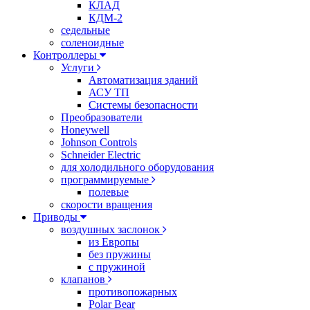
КЛАД
КДМ-2
седельные
соленоидные
Контроллеры
Услуги
Автоматизация зданий
АСУ ТП
Системы безопасности
Преобразователи
Honeywell
Johnson Controls
Schneider Electric
для холодильного оборудования
программируемые
полевые
скорости вращения
Приводы
воздушных заслонок
из Европы
без пружины
с пружиной
клапанов
противопожарных
Polar Bear