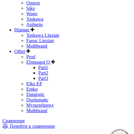
Omron
Siko
Wago
Yaskawa
Aplisens
Hiaman
Yaskawa Liuxian
Fanuc Liuxian
Multibrand
Other
Prod
Ebmpapst Q
Part1
Part2
Part3
Elko EP
Emko
Datalogic
Duplomatic
Мультибренд
Multibrand
Сравнение
Перейти к сравнению