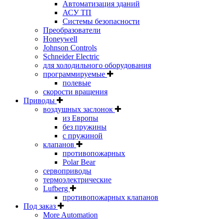
Автоматизация зданий
АСУ ТП
Системы безопасности
Преобразователи
Honeywell
Johnson Controls
Schneider Electric
для холодильного оборудования
программируемые
полевые
скорости вращения
Приводы
воздушных заслонок
из Европы
без пружины
с пружиной
клапанов
противопожарных
Polar Bear
сервоприводы
термоэлектрические
Lufberg
противопожарных клапанов
Под заказ
More Automation