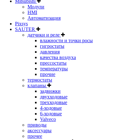
Mitsubishi
Модули
HMI
Автоматизация
Pixsys
SAUTER
датчики и реле
влажности и точки росы
гигростаты
давления
качества воздуха
прессостаты
температуры
прочие
термостаты
клапаны
задвижки
двухходовые
трехходовые
4-ходовые
6-ходовые
Valveco
приводы
аксессуары
прочее