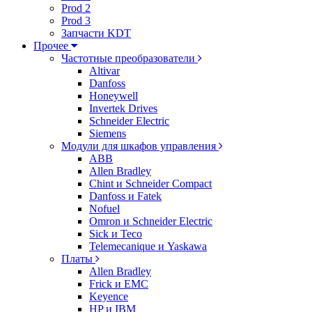
Prod 2
Prod 3
Запчасти KDT
Прочее
Частотные преобразователи
Altivar
Danfoss
Honeywell
Invertek Drives
Schneider Electric
Siemens
Модули для шкафов управления
ABB
Allen Bradley
Chint и Schneider Compact
Danfoss и Fatek
Nofuel
Omron и Schneider Electric
Sick и Teco
Telemecanique и Yaskawa
Платы
Allen Bradley
Frick и EMC
Keyence
HP и IBM