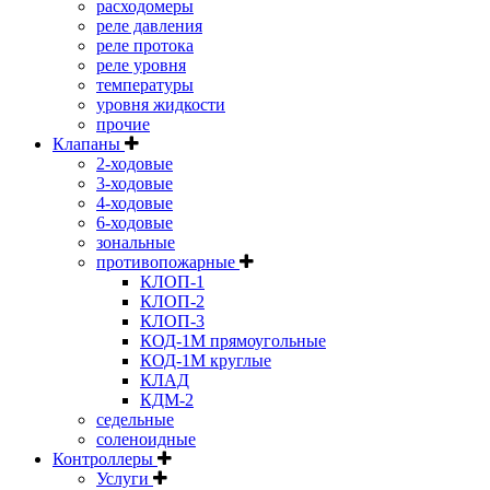
расходомеры
реле давления
реле протока
реле уровня
температуры
уровня жидкости
прочие
Клапаны
2-ходовые
3-ходовые
4-ходовые
6-ходовые
зональные
противопожарные
КЛОП-1
КЛОП-2
КЛОП-3
КОД-1М прямоугольные
КОД-1М круглые
КЛАД
КДМ-2
седельные
соленоидные
Контроллеры
Услуги