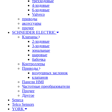
трехходовые
4-ходовые
6-ходовые
Valveco
приводы
аксессуары
прочее
SCHNEIDER ELECTRIC
Клапаны
2-ходовые
3-ходовые
зональные
шаровые
бабочка
Контроллеры
Приводы
воздушных заслонок
клапанов
Панели HMI
Частотные преобразователи
Прочее
Другое
Seneca
Telco Sensors
YORK