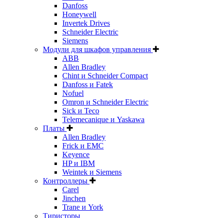
Danfoss
Honeywell
Invertek Drives
Schneider Electric
Siemens
Модули для шкафов управления
ABB
Allen Bradley
Chint и Schneider Compact
Danfoss и Fatek
Nofuel
Omron и Schneider Electric
Sick и Teco
Telemecanique и Yaskawa
Платы
Allen Bradley
Frick и EMC
Keyence
HP и IBM
Weintek и Siemens
Контроллеры
Carel
Jinchen
Trane и York
Тиристоры