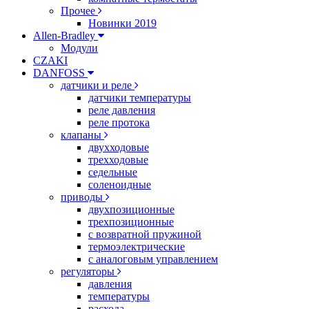
Прочее
Новинки 2019
Allen-Bradley
Модули
CZAKI
DANFOSS
датчики и реле
датчики температуры
реле давления
реле протока
клапаны
двухходовые
трехходовые
седельные
соленоидные
приводы
двухпозиционные
трехпозиционные
с возвратной пружиной
термоэлектрические
с аналоговым управлением
регуляторы
давления
температуры
расхода