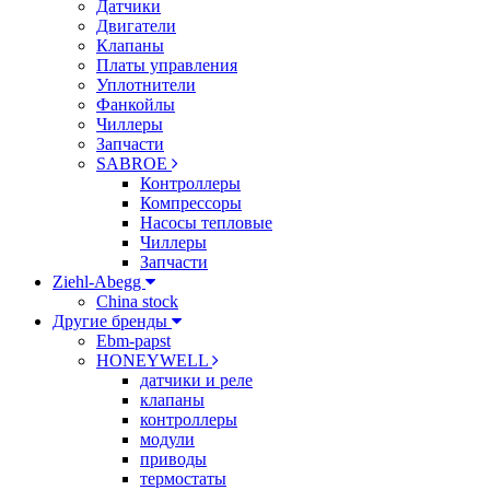
Датчики
Двигатели
Клапаны
Платы управления
Уплотнители
Фанкойлы
Чиллеры
Запчасти
SABROE
Контроллеры
Компрессоры
Насосы тепловые
Чиллеры
Запчасти
Ziehl-Abegg
China stock
Другие бренды
Ebm-papst
HONEYWELL
датчики и реле
клапаны
контроллеры
модули
приводы
термостаты