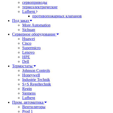
сервоприводы
термоэлектрические
Lufberg
противопожарных клапанов
Под заказ
More Automation
Sichuan
Серверное оборудование
Huawei
Cisco
Supermicro
Lenovo
HPE
Dell
Термостаты
Johnson Controls
Honeywell
Industrie Technik
S+S Regeltechnik
Regin
Siemens
Lufberg
Пром. автоматика
Вентиляторы
Prod 1