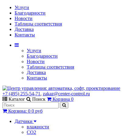
Услуги
Благодарности
Новости
Таблицы соответствия
Доставка
Контакты
Услуги
Благодарности
Новости
Таблицы соответствия
Доставка
Контакты
+7 (495) 255-54-71
,
zakaz@center-control.ru
Каталог
Поиск
Корзина
0
Корзина
:
0
0 руб
Датчики
влажности
CO2