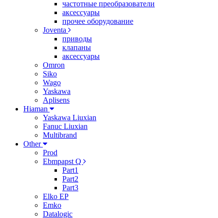
частотные преобразователи
аксессуары
прочее оборудование
Joventa
приводы
клапаны
аксессуары
Omron
Siko
Wago
Yaskawa
Aplisens
Hiaman
Yaskawa Liuxian
Fanuc Liuxian
Multibrand
Other
Prod
Ebmpapst Q
Part1
Part2
Part3
Elko EP
Emko
Datalogic