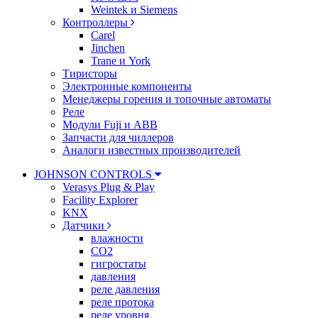
Weintek и Siemens
Контроллеры
Carel
Jinchen
Trane и York
Тиристоры
Электронные компоненты
Менеджеры горения и топочные автоматы
Реле
Модули Fuji и ABB
Запчасти для чиллеров
Аналоги известных производителей
JOHNSON CONTROLS
Verasys Plug & Play
Facility Explorer
KNX
Датчики
влажности
CO2
гигростаты
давления
реле давления
реле протока
реле уровня