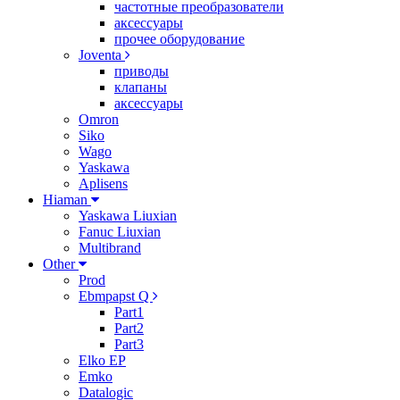
частотные преобразователи
аксессуары
прочее оборудование
Joventa
приводы
клапаны
аксессуары
Omron
Siko
Wago
Yaskawa
Aplisens
Hiaman
Yaskawa Liuxian
Fanuc Liuxian
Multibrand
Other
Prod
Ebmpapst Q
Part1
Part2
Part3
Elko EP
Emko
Datalogic