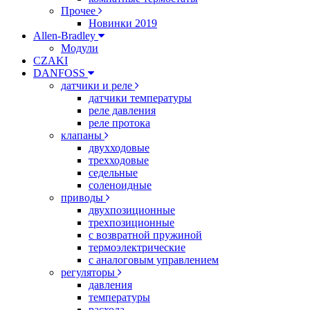
Прочее
Новинки 2019
Allen-Bradley
Модули
CZAKI
DANFOSS
датчики и реле
датчики температуры
реле давления
реле протока
клапаны
двухходовые
трехходовые
седельные
соленоидные
приводы
двухпозиционные
трехпозиционные
с возвратной пружиной
термоэлектрические
с аналоговым управлением
регуляторы
давления
температуры
расхода