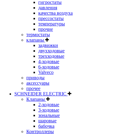
гигростаты
давления
качества воздуха
прессостаты
температуры
прочие
термостаты
клапаны
задвижки
двухходовые
трехходовые
4-ходовые
6-ходовые
Valveco
приводы
аксессуары
прочее
SCHNEIDER ELECTRIC
Клапаны
2-ходовые
3-ходовые
зональные
шаровые
бабочка
Контроллеры