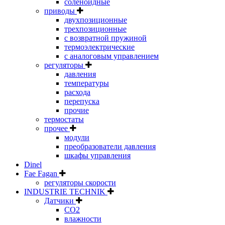
соленоидные
приводы
двухпозиционные
трехпозиционные
с возвратной пружиной
термоэлектрические
с аналоговым управлением
регуляторы
давления
температуры
расхода
перепуска
прочие
термостаты
прочее
модули
преобразователи давления
шкафы управления
Dinel
Fae Fagan
регуляторы скорости
INDUSTRIE TECHNIK
Датчики
CO2
влажности