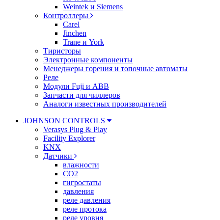
Weintek и Siemens
Контроллеры
Carel
Jinchen
Trane и York
Тиристоры
Электронные компоненты
Менеджеры горения и топочные автоматы
Реле
Модули Fuji и ABB
Запчасти для чиллеров
Аналоги известных производителей
JOHNSON CONTROLS
Verasys Plug & Play
Facility Explorer
KNX
Датчики
влажности
CO2
гигростаты
давления
реле давления
реле протока
реле уровня