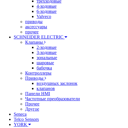
трехходовые
4-ходовые
6-ходовые
Valveco
приводы
аксессуары
прочее
SCHNEIDER ELECTRIC
Клапаны
2-ходовые
3-ходовые
зональные
шаровые
бабочка
Контроллеры
Приводы
воздушных заслонок
клапанов
Панели HMI
Частотные преобразователи
Прочее
Другое
Seneca
Telco Sensors
YORK