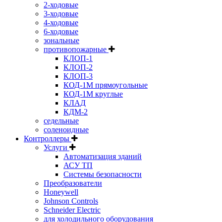
2-ходовые
3-ходовые
4-ходовые
6-ходовые
зональные
противопожарные
КЛОП-1
КЛОП-2
КЛОП-3
КОД-1М прямоугольные
КОД-1М круглые
КЛАД
КДМ-2
седельные
соленоидные
Контроллеры
Услуги
Автоматизация зданий
АСУ ТП
Системы безопасности
Преобразователи
Honeywell
Johnson Controls
Schneider Electric
для холодильного оборудования