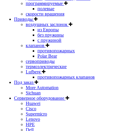
программируемые
полевые
скорости вращения
Приводы
воздушных заслонок
из Европы
без пружины
с пружиной
клапанов
противопожарных
Polar Bear
сервоприводы
термоэлектрические
Lufberg
противопожарных клапанов
Под заказ
More Automation
Sichuan
Серверное оборудование
Huawei
Cisco
Supermicro
Lenovo
HPE
Dell