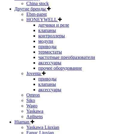
China stock
Другие бренды
Ebm-papst
HONEYWELL
датчики и реле
клапаны
контроллеры
модули
приводы
термостаты
частотные преобразователи
аксессуары
прочее оборудование
Joventa
приводы
клапаны
аксессуары
Omron
Siko
Wago
Yaskawa
Aplisens
Hiaman
Yaskawa Liuxian
Fanuc Liuxian