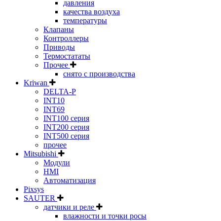
давления
качества воздуха
температуры
Клапаны
Контроллеры
Приводы
Термостататы
Прочее
снято с производства
Kriwan
DELTA-P
INT10
INT69
INT100 серия
INT200 серия
INT500 серия
прочее
Mitsubishi
Модули
HMI
Автоматизация
Pixsys
SAUTER
датчики и реле
влажности и точки росы