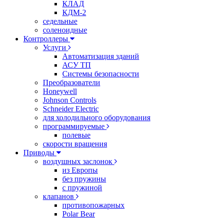
КЛАД
КДМ-2
седельные
соленоидные
Контроллеры
Услуги
Автоматизация зданий
АСУ ТП
Системы безопасности
Преобразователи
Honeywell
Johnson Controls
Schneider Electric
для холодильного оборудования
программируемые
полевые
скорости вращения
Приводы
воздушных заслонок
из Европы
без пружины
с пружиной
клапанов
противопожарных
Polar Bear