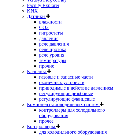
Facility Explorer
KNX
Датчики
влажности
CO2
гигростаты
давления
реле давления
реле протока
реле уровня
температуры
прочие
Клапаны
газовые и запасные части
оконечных устройств
приводимые в действие давлением
регулирующие резьбовые
регулирующие фланцевые
Компоненты холодильных систем
контроллеры для холодильного
оборудования
прочее
Контроллеры
для холодильного оборудования