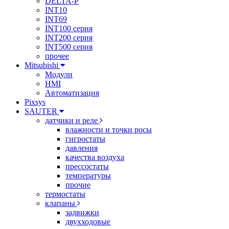
DELTA-P
INT10
INT69
INT100 серия
INT200 серия
INT500 серия
прочее
Mitsubishi
Модули
HMI
Автоматизация
Pixsys
SAUTER
датчики и реле
влажности и точки росы
гигростаты
давления
качества воздуха
прессостаты
температуры
прочие
термостаты
клапаны
задвижки
двухходовые