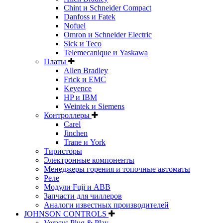
Chint и Schneider Compact
Danfoss и Fatek
Nofuel
Omron и Schneider Electric
Sick и Teco
Telemecanique и Yaskawa
Платы
Allen Bradley
Frick и EMC
Keyence
HP и IBM
Weintek и Siemens
Контроллеры
Carel
Jinchen
Trane и York
Тиристоры
Электронные компоненты
Менеджеры горения и топочные автоматы
Реле
Модули Fuji и ABB
Запчасти для чиллеров
Аналоги известных производителей
JOHNSON CONTROLS
Verasys Plug & Play