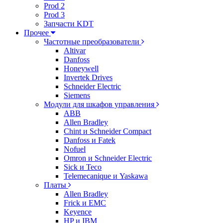
Prod 2
Prod 3
Запчасти KDT
Прочее
Частотные преобразователи
Altivar
Danfoss
Honeywell
Invertek Drives
Schneider Electric
Siemens
Модули для шкафов управления
ABB
Allen Bradley
Chint и Schneider Compact
Danfoss и Fatek
Nofuel
Omron и Schneider Electric
Sick и Teco
Telemecanique и Yaskawa
Платы
Allen Bradley
Frick и EMC
Keyence
HP и IBM