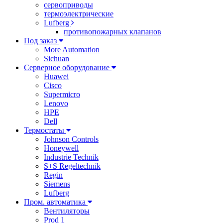
сервоприводы
термоэлектрические
Lufberg
противопожарных клапанов
Под заказ
More Automation
Sichuan
Серверное оборудование
Huawei
Cisco
Supermicro
Lenovo
HPE
Dell
Термостаты
Johnson Controls
Honeywell
Industrie Technik
S+S Regeltechnik
Regin
Siemens
Lufberg
Пром. автоматика
Вентиляторы
Prod 1