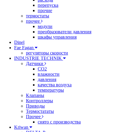
перепуска
прочие
термостаты
прочее
модули
преобразователи давления
шкафы управления
Dinel
Fae Fagan
регуляторы скорости
INDUSTRIE TECHNIK
Датчики
CO2
влажности
давления
качества воздуха
температуры
Клапаны
Контроллеры
Приводы
Термостататы
Прочее
снято с производства
Kriwan