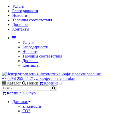
Услуги
Благодарности
Новости
Таблицы соответствия
Доставка
Контакты
Услуги
Благодарности
Новости
Таблицы соответствия
Доставка
Контакты
+7 (495) 255-54-71
,
zakaz@center-control.ru
Каталог
Поиск
Корзина
0
Корзина
:
0
0 руб
Датчики
влажности
CO2