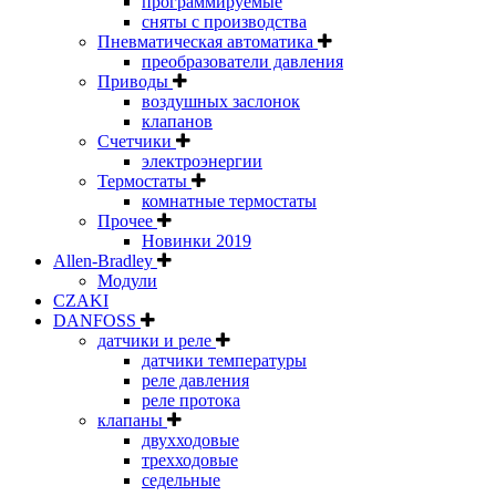
программируемые
сняты с производства
Пневматическая автоматика
преобразователи давления
Приводы
воздушных заслонок
клапанов
Счетчики
электроэнергии
Термостаты
комнатные термостаты
Прочее
Новинки 2019
Allen-Bradley
Модули
CZAKI
DANFOSS
датчики и реле
датчики температуры
реле давления
реле протока
клапаны
двухходовые
трехходовые
седельные