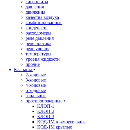
гигростаты
давления
движения
качества воздуха
комбинированные
конденсата
расходомеры
реле давления
реле протока
реле уровня
температуры
уровня жидкости
прочие
Клапаны
2-ходовые
3-ходовые
4-ходовые
6-ходовые
зональные
противопожарные
КЛОП-1
КЛОП-2
КЛОП-3
КОД-1М прямоугольные
КОД-1М круглые