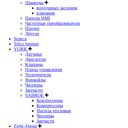
Приводы
воздушных заслонок
клапанов
Панели HMI
Частотные преобразователи
Прочее
Другое
Seneca
Telco Sensors
YORK
Датчики
Двигатели
Клапаны
Платы управления
Уплотнители
Фанкойлы
Чиллеры
Запчасти
SABROE
Контроллеры
Компрессоры
Насосы тепловые
Чиллеры
Запчасти
Ziehl-Abegg