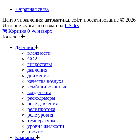
Обратная связь
Центр управления: автоматика, софт, проектирование
2026
Интернет-магазин создан на
InSales
Корзина
0
наверх
Каталог
Датчики
влажности
CO2
гигростаты
давления
движения
качества воздуха
комбинированные
конденсата
расходомеры
реле давления
реле протока
реле уровня
температуры
уровня жидкости
прочие
Клапаны