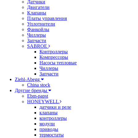
Датчики
Двигатели
Клапаны
Платы управления
Уплотнители
Фанкойлы
Чиллеры
Запчасти
SABROE
Контроллеры
Компрессоры
Насосы тепловые
Чиллеры
Запчасти
Ziehl-Abegg
China stock
Другие бренды
Ebm-papst
HONEYWELL
датчики и реле
клапаны
контроллеры
модули
приводы
термостаты