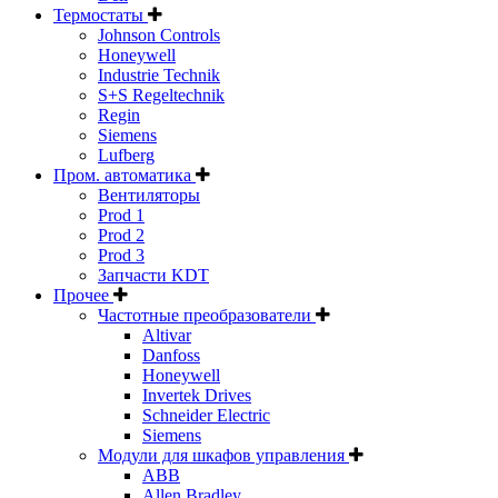
Термостаты
Johnson Controls
Honeywell
Industrie Technik
S+S Regeltechnik
Regin
Siemens
Lufberg
Пром. автоматика
Вентиляторы
Prod 1
Prod 2
Prod 3
Запчасти KDT
Прочее
Частотные преобразователи
Altivar
Danfoss
Honeywell
Invertek Drives
Schneider Electric
Siemens
Модули для шкафов управления
ABB
Allen Bradley