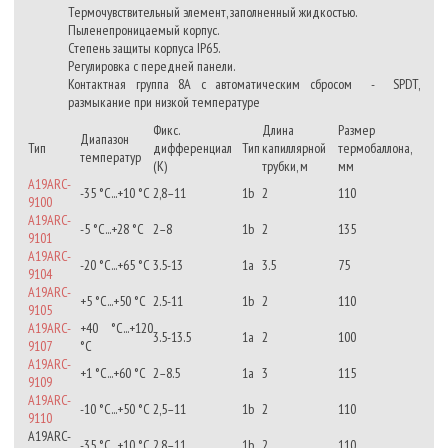
Термочувствительный элемент, заполненный жидкостью.
Пыленепроницаемый корпус.
Степень защиты корпуса IP65.
Регулировка с передней панели.
Контактная группа 8А с автоматическим сбросом - SPDT,
размыкание при низкой температуре
Фикс.
Длина
Размер
Диапазон
Тип
дифференциал
Тип
капиллярной
термобаллона,
температур
(К)
трубки, м
мм
A19ARC-
-35 °С...+10 °С
2,8–11
1b
2
110
9100
A19ARC-
-5 °С...+28 °С
2–8
1b
2
135
9101
A19ARC-
-20 °С...+65 °С
3.5-13
1a
3.5
75
9104
A19ARC-
+5 °С...+50 °С
2.5-11
1b
2
110
9105
A19ARC-
+40 °C...+120
3.5-13.5
1a
2
100
9107
°С
A19ARC-
+1 °C...+60 °С
2–8.5
1a
3
115
9109
A19ARC-
-10 °С...+50 °С
2,5–11
1b
2
110
9110
A19ARC-
-35 °С...+10 °С
2,8–11
1b
2
110