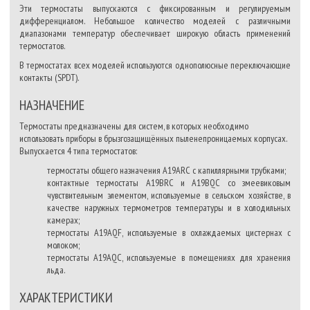
Эти термостаты выпускаются с фиксированным и регулируемым
дифференциалом. Небольшое количество моделей с различными
диапазонами температур обеспечивает широкую область применений
термостатов.
В термостатах всех моделей используются однополюсные переключающие
контакты (SPDT).
НАЗНАЧЕНИЕ
Термостаты предназначены для систем, в которых необходимо
использовать приборы в брызгозащищённых пыленепроницаемых корпусах.
Выпускается 4 типа термостатов:
термостаты общего назначения А19ARC с капиллярными трубками;
контактные термостаты A19BRC и A19BQC со змеевиковым
чувствительным элементом, используемые в сельском хозяйстве, в
качестве наружных термометров температуры и в холодильных
камерах;
термостаты A19AQF, используемые в охлаждаемых цистернах с
молоком;
термостаты A19AQС, используемые в помещениях для хранения
льда.
ХАРАКТЕРИСТИКИ