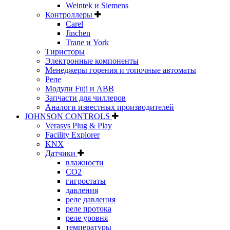
Weintek и Siemens
Контроллеры
Carel
Jinchen
Trane и York
Тиристоры
Электронные компоненты
Менеджеры горения и топочные автоматы
Реле
Модули Fuji и ABB
Запчасти для чиллеров
Аналоги известных производителей
JOHNSON CONTROLS
Verasys Plug & Play
Facility Explorer
KNX
Датчики
влажности
CO2
гигростаты
давления
реле давления
реле протока
реле уровня
температуры