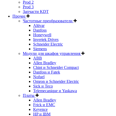
Prod 2
Prod 3
Запчасти KDT
Прочее
Частотные преобразователи
Altivar
Danfoss
Honeywell
Invertek Drives
Schneider Electric
Siemens
Модули для шкафов управления
ABB
Allen Bradley
Chint и Schneider Compact
Danfoss и Fatek
Nofuel
Omron и Schneider Electric
Sick и Teco
Telemecanique и Yaskawa
Платы
Allen Bradley
Frick и EMC
Keyence
HP и IBM