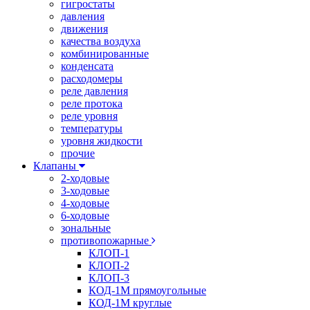
гигростаты
давления
движения
качества воздуха
комбинированные
конденсата
расходомеры
реле давления
реле протока
реле уровня
температуры
уровня жидкости
прочие
Клапаны
2-ходовые
3-ходовые
4-ходовые
6-ходовые
зональные
противопожарные
КЛОП-1
КЛОП-2
КЛОП-3
КОД-1М прямоугольные
КОД-1М круглые