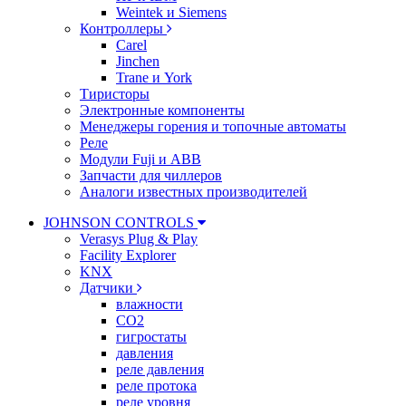
Weintek и Siemens
Контроллеры
Carel
Jinchen
Trane и York
Тиристоры
Электронные компоненты
Менеджеры горения и топочные автоматы
Реле
Модули Fuji и ABB
Запчасти для чиллеров
Аналоги известных производителей
JOHNSON CONTROLS
Verasys Plug & Play
Facility Explorer
KNX
Датчики
влажности
CO2
гигростаты
давления
реле давления
реле протока
реле уровня