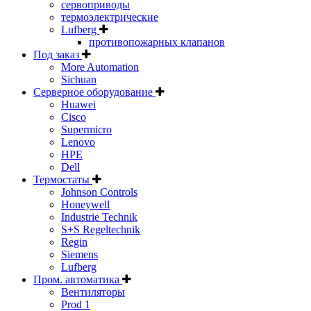
сервоприводы
термоэлектрические
Lufberg
противопожарных клапанов
Под заказ
More Automation
Sichuan
Серверное оборудование
Huawei
Cisco
Supermicro
Lenovo
HPE
Dell
Термостаты
Johnson Controls
Honeywell
Industrie Technik
S+S Regeltechnik
Regin
Siemens
Lufberg
Пром. автоматика
Вентиляторы
Prod 1