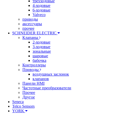
трехходовые
4-ходовые
6-ходовые
Valveco
приводы
аксессуары
прочее
SCHNEIDER ELECTRIC
Клапаны
2-ходовые
3-ходовые
зональные
шаровые
бабочка
Контроллеры
Приводы
воздушных заслонок
клапанов
Панели HMI
Частотные преобразователи
Прочее
Другое
Seneca
Telco Sensors
YORK