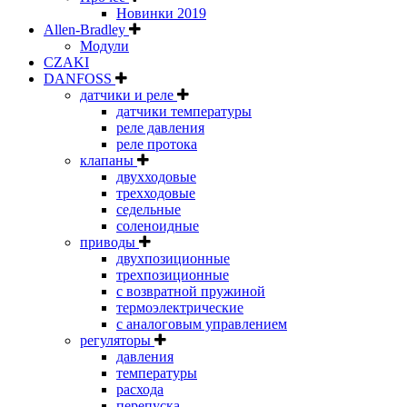
Новинки 2019
Allen-Bradley
Модули
CZAKI
DANFOSS
датчики и реле
датчики температуры
реле давления
реле протока
клапаны
двухходовые
трехходовые
седельные
соленоидные
приводы
двухпозиционные
трехпозиционные
с возвратной пружиной
термоэлектрические
с аналоговым управлением
регуляторы
давления
температуры
расхода
перепуска