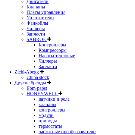
Двигатели
Клапаны
Платы управления
Уплотнители
Фанкойлы
Чиллеры
Запчасти
SABROE
Контроллеры
Компрессоры
Насосы тепловые
Чиллеры
Запчасти
Ziehl-Abegg
China stock
Другие бренды
Ebm-papst
HONEYWELL
датчики и реле
клапаны
контроллеры
модули
приводы
термостаты
частотные преобразователи