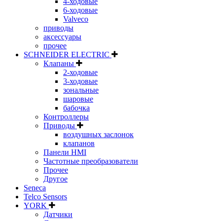
4-ходовые
6-ходовые
Valveco
приводы
аксессуары
прочее
SCHNEIDER ELECTRIC
Клапаны
2-ходовые
3-ходовые
зональные
шаровые
бабочка
Контроллеры
Приводы
воздушных заслонок
клапанов
Панели HMI
Частотные преобразователи
Прочее
Другое
Seneca
Telco Sensors
YORK
Датчики