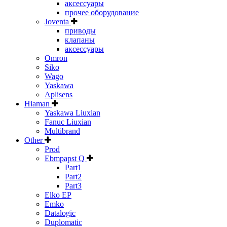
аксессуары
прочее оборудование
Joventa
приводы
клапаны
аксессуары
Omron
Siko
Wago
Yaskawa
Aplisens
Hiaman
Yaskawa Liuxian
Fanuc Liuxian
Multibrand
Other
Prod
Ebmpapst Q
Part1
Part2
Part3
Elko EP
Emko
Datalogic
Duplomatic