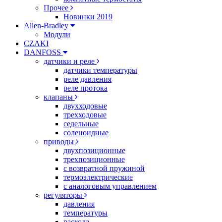
Прочее
Новинки 2019
Allen-Bradley
Модули
CZAKI
DANFOSS
датчики и реле
датчики температуры
реле давления
реле протока
клапаны
двухходовые
трехходовые
седельные
соленоидные
приводы
двухпозиционные
трехпозиционные
с возвратной пружиной
термоэлектрические
с аналоговым управлением
регуляторы
давления
температуры
расхода