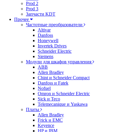
Prod 2
Prod 3
Запчасти KDT
Прочее
Частотные преобразователи
Altivar
Danfoss
Honeywell
Invertek Drives
Schneider Electric
Siemens
Модули для шкафов управления
ABB
Allen Bradley
Chint и Schneider Compact
Danfoss и Fatek
Nofuel
Omron и Schneider Electric
Sick и Teco
Telemecanique и Yaskawa
Платы
Allen Bradley
Frick и EMC
Keyence
HP и IBM