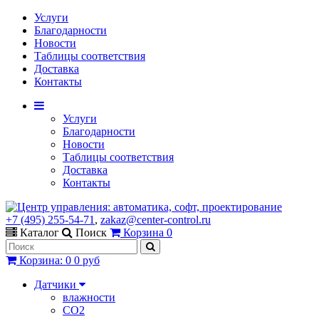
Услуги
Благодарности
Новости
Таблицы соответствия
Доставка
Контакты
Услуги
Благодарности
Новости
Таблицы соответствия
Доставка
Контакты
+7 (495) 255-54-71
,
zakaz@center-control.ru
Каталог
Поиск
Корзина
0
Корзина
:
0
0 руб
Датчики
влажности
CO2