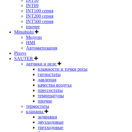
INT10
INT69
INT100 серия
INT200 серия
INT500 серия
прочее
Mitsubishi
Модули
HMI
Автоматизация
Pixsys
SAUTER
датчики и реле
влажности и точки росы
гигростаты
давления
качества воздуха
прессостаты
температуры
прочие
термостаты
клапаны
задвижки
двухходовые
трехходовые