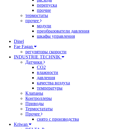
перепуска
прочие
термостаты
прочее
модули
преобразователи давления
шкафы управления
Dinel
Fae Fagan
регуляторы скорости
INDUSTRIE TECHNIK
Датчики
CO2
влажности
давления
качества воздуха
температуры
Клапаны
Контроллеры
Приводы
Термостататы
Прочее
снято с производства
Kriwan