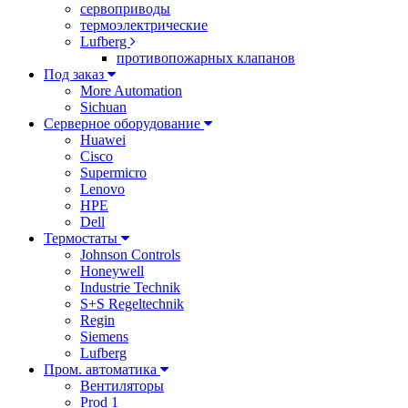
сервоприводы
термоэлектрические
Lufberg
противопожарных клапанов
Под заказ
More Automation
Sichuan
Серверное оборудование
Huawei
Cisco
Supermicro
Lenovo
HPE
Dell
Термостаты
Johnson Controls
Honeywell
Industrie Technik
S+S Regeltechnik
Regin
Siemens
Lufberg
Пром. автоматика
Вентиляторы
Prod 1