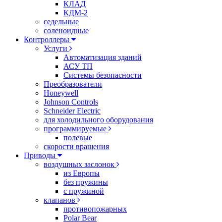
КЛАД
КДМ-2
седельные
соленоидные
Контроллеры
Услуги
Автоматизация зданий
АСУ ТП
Системы безопасности
Преобразователи
Honeywell
Johnson Controls
Schneider Electric
для холодильного оборудования
программируемые
полевые
скорости вращения
Приводы
воздушных заслонок
из Европы
без пружины
с пружиной
клапанов
противопожарных
Polar Bear