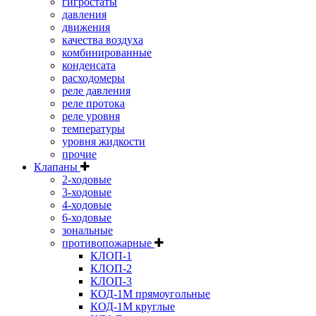
гигростаты
давления
движения
качества воздуха
комбинированные
конденсата
расходомеры
реле давления
реле протока
реле уровня
температуры
уровня жидкости
прочие
Клапаны
2-ходовые
3-ходовые
4-ходовые
6-ходовые
зональные
противопожарные
КЛОП-1
КЛОП-2
КЛОП-3
КОД-1М прямоугольные
КОД-1М круглые