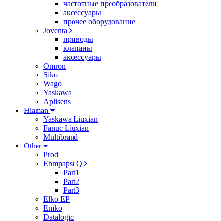
частотные преобразователи
аксессуары
прочее оборудование
Joventa
приводы
клапаны
аксессуары
Omron
Siko
Wago
Yaskawa
Aplisens
Hiaman
Yaskawa Liuxian
Fanuc Liuxian
Multibrand
Other
Prod
Ebmpapst Q
Part1
Part2
Part3
Elko EP
Emko
Datalogic