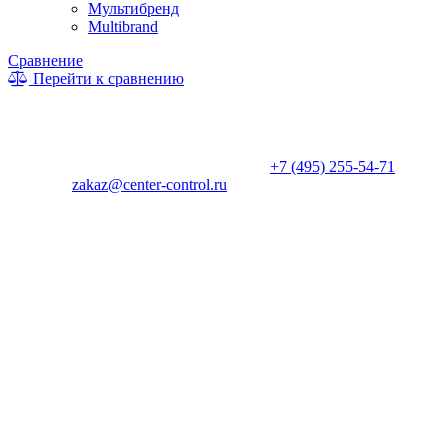
Мультибренд
Multibrand
Сравнение
Перейти к сравнению
* Информация на сайте не является публичной офертой. Цены
и характеристики товаров могут быть изменены
производителем в одностороннем порядке. Актуальную цену
уточняйте у менеджеров по телефону
+7 (495) 255-54-71
, либо
по почте
zakaz@center-control.ru