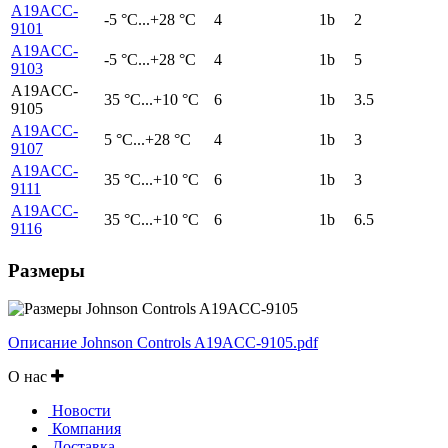
A19ACC-
-5 °С...+28 °С
4
1b
2
9101
A19ACC-
-5 °С...+28 °С
4
1b
5
9103
A19ACC-
35 °С...+10 °С
6
1b
3.5
9105
A19ACC-
5 °С...+28 °С
4
1b
3
9107
A19ACC-
35 °С...+10 °С
6
1b
3
9111
A19ACC-
35 °С...+10 °С
6
1b
6.5
9116
Размеры
Описание Johnson Controls A19ACC-9105.pdf
О нас
Новости
Компания
Доставка