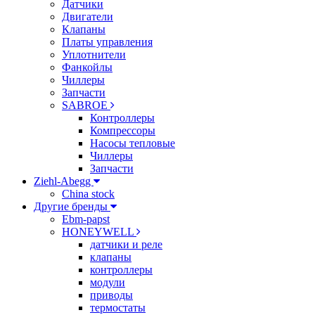
Датчики
Двигатели
Клапаны
Платы управления
Уплотнители
Фанкойлы
Чиллеры
Запчасти
SABROE
Контроллеры
Компрессоры
Насосы тепловые
Чиллеры
Запчасти
Ziehl-Abegg
China stock
Другие бренды
Ebm-papst
HONEYWELL
датчики и реле
клапаны
контроллеры
модули
приводы
термостаты