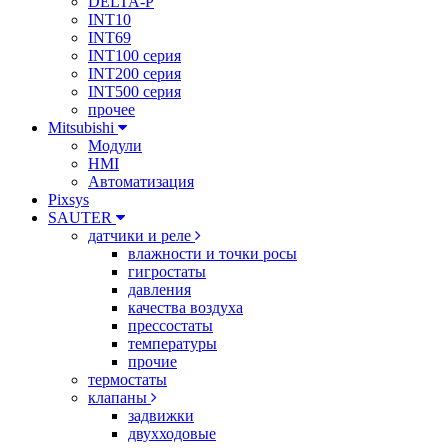
DELTA-P
INT10
INT69
INT100 серия
INT200 серия
INT500 серия
прочее
Mitsubishi
Модули
HMI
Автоматизация
Pixsys
SAUTER
датчики и реле
влажности и точки росы
гигростаты
давления
качества воздуха
прессостаты
температуры
прочие
термостаты
клапаны
задвижки
двухходовые