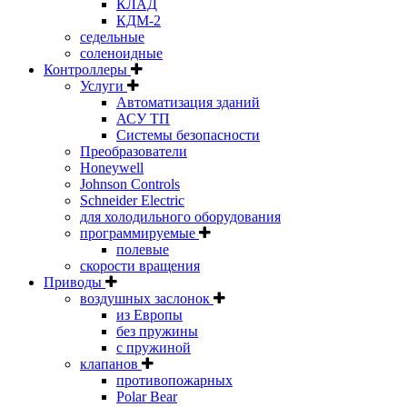
КЛАД
КДМ-2
седельные
соленоидные
Контроллеры
Услуги
Автоматизация зданий
АСУ ТП
Системы безопасности
Преобразователи
Honeywell
Johnson Controls
Schneider Electric
для холодильного оборудования
программируемые
полевые
скорости вращения
Приводы
воздушных заслонок
из Европы
без пружины
с пружиной
клапанов
противопожарных
Polar Bear