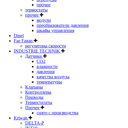
прочие
термостаты
прочее
модули
преобразователи давления
шкафы управления
Dinel
Fae Fagan
регуляторы скорости
INDUSTRIE TECHNIK
Датчики
CO2
влажности
давления
качества воздуха
температуры
Клапаны
Контроллеры
Приводы
Термостататы
Прочее
снято с производства
Kriwan
DELTA-P