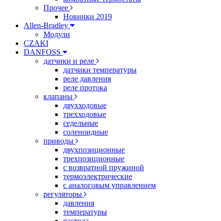
Прочее
Новинки 2019
Allen-Bradley
Модули
CZAKI
DANFOSS
датчики и реле
датчики температуры
реле давления
реле протока
клапаны
двухходовые
трехходовые
седельные
соленоидные
приводы
двухпозиционные
трехпозиционные
с возвратной пружиной
термоэлектрические
с аналоговым управлением
регуляторы
давления
температуры
расхода