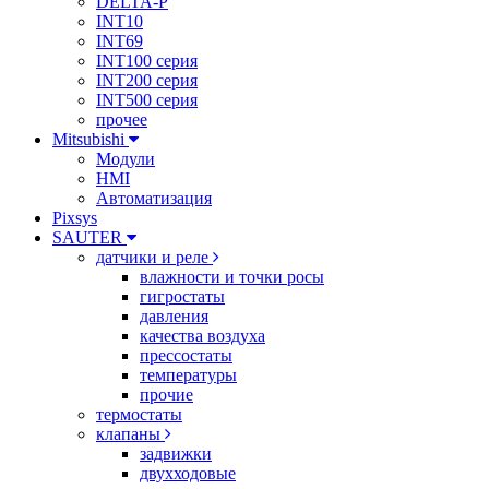
DELTA-P
INT10
INT69
INT100 серия
INT200 серия
INT500 серия
прочее
Mitsubishi
Модули
HMI
Автоматизация
Pixsys
SAUTER
датчики и реле
влажности и точки росы
гигростаты
давления
качества воздуха
прессостаты
температуры
прочие
термостаты
клапаны
задвижки
двухходовые