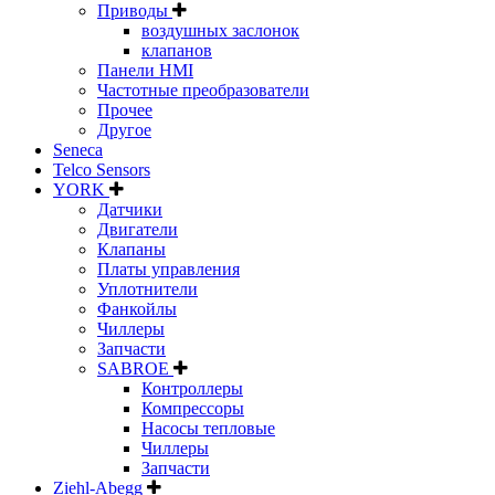
Приводы
воздушных заслонок
клапанов
Панели HMI
Частотные преобразователи
Прочее
Другое
Seneca
Telco Sensors
YORK
Датчики
Двигатели
Клапаны
Платы управления
Уплотнители
Фанкойлы
Чиллеры
Запчасти
SABROE
Контроллеры
Компрессоры
Насосы тепловые
Чиллеры
Запчасти
Ziehl-Abegg