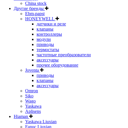
China stock
Другие бренды
Ebm-papst
HONEYWELL
датчики и реле
клапаны
контроллеры
модули
приводы
термостаты
частотные преобразователи
аксессуары
прочее оборудование
Joventa
приводы
клапаны
аксессуары
Omron
Siko
Wago
Yaskawa
Aplisens
Hiaman
Yaskawa Liuxian
Fanuc Liuxian