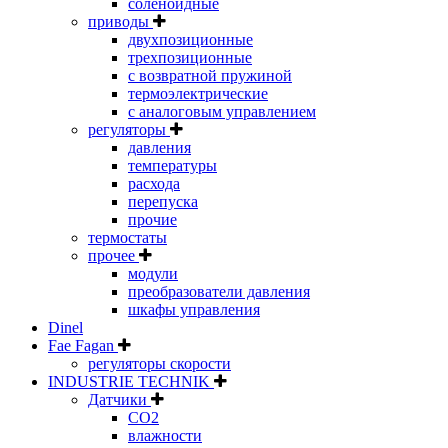
соленоидные
приводы
двухпозиционные
трехпозиционные
с возвратной пружиной
термоэлектрические
с аналоговым управлением
регуляторы
давления
температуры
расхода
перепуска
прочие
термостаты
прочее
модули
преобразователи давления
шкафы управления
Dinel
Fae Fagan
регуляторы скорости
INDUSTRIE TECHNIK
Датчики
CO2
влажности