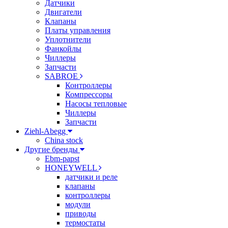
Датчики
Двигатели
Клапаны
Платы управления
Уплотнители
Фанкойлы
Чиллеры
Запчасти
SABROE
Контроллеры
Компрессоры
Насосы тепловые
Чиллеры
Запчасти
Ziehl-Abegg
China stock
Другие бренды
Ebm-papst
HONEYWELL
датчики и реле
клапаны
контроллеры
модули
приводы
термостаты