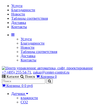
Услуги
Благодарности
Новости
Таблицы соответствия
Доставка
Контакты
Услуги
Благодарности
Новости
Таблицы соответствия
Доставка
Контакты
+7 (495) 255-54-71
,
zakaz@center-control.ru
Каталог
Поиск
Корзина
0
Корзина
:
0
0 руб
Датчики
влажности
CO2