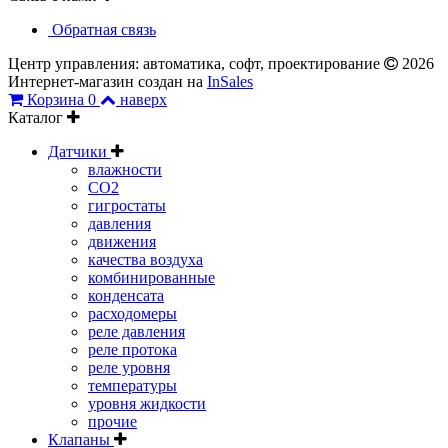
Обратная связь
Центр управления: автоматика, софт, проектирование
2026
Интернет-магазин создан на
InSales
Корзина
0
наверх
Каталог
Датчики
влажности
CO2
гигростаты
давления
движения
качества воздуха
комбинированные
конденсата
расходомеры
реле давления
реле протока
реле уровня
температуры
уровня жидкости
прочие
Клапаны