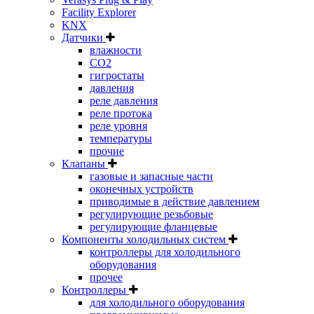
Facility Explorer
KNX
Датчики
влажности
CO2
гигростаты
давления
реле давления
реле протока
реле уровня
температуры
прочие
Клапаны
газовые и запасные части
оконечных устройств
приводимые в действие давлением
регулирующие резьбовые
регулирующие фланцевые
Компоненты холодильных систем
контроллеры для холодильного
оборудования
прочее
Контроллеры
для холодильного оборудования