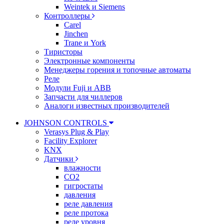
Weintek и Siemens
Контроллеры
Carel
Jinchen
Trane и York
Тиристоры
Электронные компоненты
Менеджеры горения и топочные автоматы
Реле
Модули Fuji и ABB
Запчасти для чиллеров
Аналоги известных производителей
JOHNSON CONTROLS
Verasys Plug & Play
Facility Explorer
KNX
Датчики
влажности
CO2
гигростаты
давления
реле давления
реле протока
реле уровня