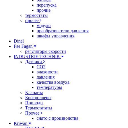
перепуска
прочие
термостаты
прочее
модули
преобразователи давления
шкафы управления
Dinel
Fae Fagan
регуляторы скорости
INDUSTRIE TECHNIK
Датчики
CO2
влажности
давления
качества воздуха
температуры
Клапаны
Контроллеры
Приводы
Термостататы
Прочее
снято с производства
Kriwan