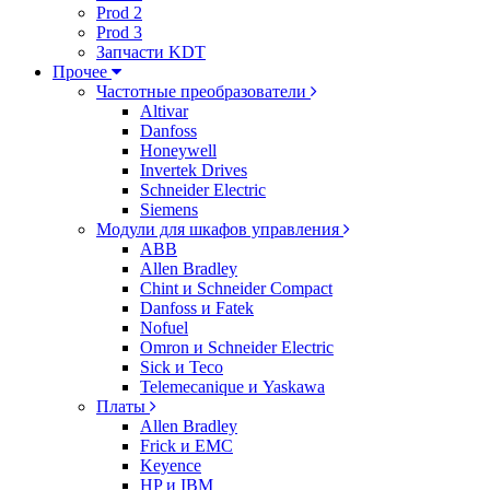
Prod 2
Prod 3
Запчасти KDT
Прочее
Частотные преобразователи
Altivar
Danfoss
Honeywell
Invertek Drives
Schneider Electric
Siemens
Модули для шкафов управления
ABB
Allen Bradley
Chint и Schneider Compact
Danfoss и Fatek
Nofuel
Omron и Schneider Electric
Sick и Teco
Telemecanique и Yaskawa
Платы
Allen Bradley
Frick и EMC
Keyence
HP и IBM