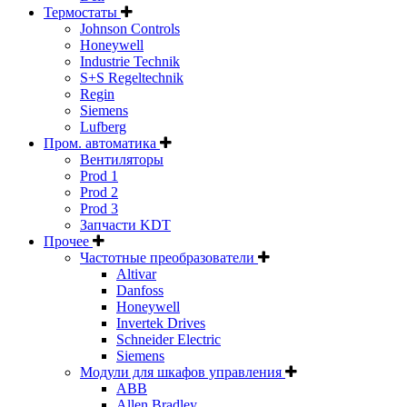
Термостаты
Johnson Controls
Honeywell
Industrie Technik
S+S Regeltechnik
Regin
Siemens
Lufberg
Пром. автоматика
Вентиляторы
Prod 1
Prod 2
Prod 3
Запчасти KDT
Прочее
Частотные преобразователи
Altivar
Danfoss
Honeywell
Invertek Drives
Schneider Electric
Siemens
Модули для шкафов управления
ABB
Allen Bradley