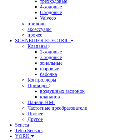
трехходовые
4-ходовые
6-ходовые
Valveco
приводы
аксессуары
прочее
SCHNEIDER ELECTRIC
Клапаны
2-ходовые
3-ходовые
зональные
шаровые
бабочка
Контроллеры
Приводы
воздушных заслонок
клапанов
Панели HMI
Частотные преобразователи
Прочее
Другое
Seneca
Telco Sensors
YORK