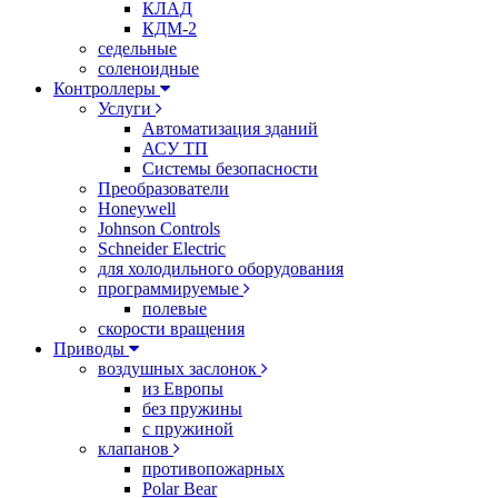
КЛАД
КДМ-2
седельные
соленоидные
Контроллеры
Услуги
Автоматизация зданий
АСУ ТП
Системы безопасности
Преобразователи
Honeywell
Johnson Controls
Schneider Electric
для холодильного оборудования
программируемые
полевые
скорости вращения
Приводы
воздушных заслонок
из Европы
без пружины
с пружиной
клапанов
противопожарных
Polar Bear