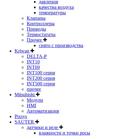
давления
качества воздуха
температуры
Клапаны
Контроллеры
Приводы
Термостататы
Прочее
снято с производства
Kriwan
DELTA-P
INT10
INT69
INT100 серия
INT200 серия
INT500 серия
прочее
Mitsubishi
Модули
HMI
Автоматизация
Pixsys
SAUTER
датчики и реле
влажности и точки росы