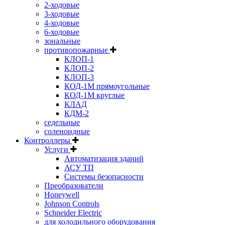
2-ходовые
3-ходовые
4-ходовые
6-ходовые
зональные
противопожарные
КЛОП-1
КЛОП-2
КЛОП-3
КОД-1М прямоугольные
КОД-1М круглые
КЛАД
КДМ-2
седельные
соленоидные
Контроллеры
Услуги
Автоматизация зданий
АСУ ТП
Системы безопасности
Преобразователи
Honeywell
Johnson Controls
Schneider Electric
для холодильного оборудования