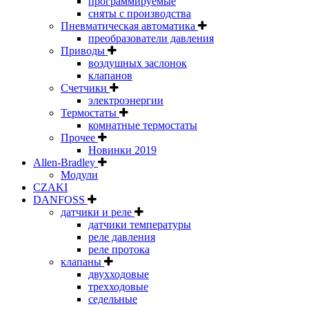
программируемые
сняты с производства
Пневматическая автоматика
преобразователи давления
Приводы
воздушных заслонок
клапанов
Счетчики
электроэнергии
Термостаты
комнатные термостаты
Прочее
Новинки 2019
Allen-Bradley
Модули
CZAKI
DANFOSS
датчики и реле
датчики температуры
реле давления
реле протока
клапаны
двухходовые
трехходовые
седельные