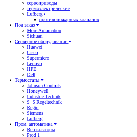
сервоприводы
термоэлектрические
Lufberg
противопожарных клапанов
Под заказ
More Automation
Sichuan
Серверное оборудование
Huawei
Cisco
Supermicro
Lenovo
HPE
Dell
Термостаты
Johnson Controls
Honeywell
Industrie Technik
S+S Regeltechnik
Regin
Siemens
Lufberg
Пром. автоматика
Вентиляторы
Prod 1