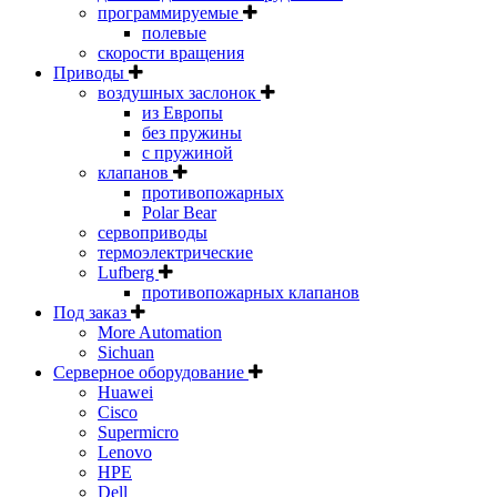
программируемые
полевые
скорости вращения
Приводы
воздушных заслонок
из Европы
без пружины
с пружиной
клапанов
противопожарных
Polar Bear
сервоприводы
термоэлектрические
Lufberg
противопожарных клапанов
Под заказ
More Automation
Sichuan
Серверное оборудование
Huawei
Cisco
Supermicro
Lenovo
HPE
Dell