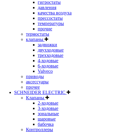
гигростаты
давления
качества воздуха
прессостаты
температуры
прочие
термостаты
клапаны
задвижки
двухходовые
трехходовые
4-ходовые
6-ходовые
Valveco
приводы
аксессуары
прочее
SCHNEIDER ELECTRIC
Клапаны
2-ходовые
3-ходовые
зональные
шаровые
бабочка
Контроллеры