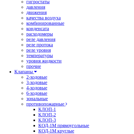
гигростаты
давления
движения
качества воздуха
комбинированные
конденсата
расходомеры
реле давления
реле протока
реле уровня
температуры
уровня жидкости
прочие
Клапаны
2-ходовые
3-ходовые
4-ходовые
6-ходовые
зональные
противопожарные
КЛОП-1
КЛОП-2
КЛОП-3
КОД-1М прямоугольные
КОД-1М круглые