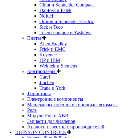
Chint и Schneider Compact
Danfoss и Fatek
Nofuel
Omron и Schneider Electric
Sick и Teco
Telemecanique и Yaskawa
Платы
Allen Bradley
Frick и EMC
Keyence
HP и IBM
Weintek и Siemens
Контроллеры
Carel
Jinchen
Trane и York
Тиристоры
Электронные компоненты
Менеджеры горения и топочные автоматы
Реле
Модули Fuji и ABB
Запчасти для чиллеров
Аналоги известных производителей
JOHNSON CONTROLS
Verasys Plug & Play