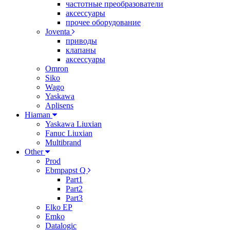
частотные преобразователи
аксессуары
прочее оборудование
Joventa
приводы
клапаны
аксессуары
Omron
Siko
Wago
Yaskawa
Aplisens
Hiaman
Yaskawa Liuxian
Fanuc Liuxian
Multibrand
Other
Prod
Ebmpapst Q
Part1
Part2
Part3
Elko EP
Emko
Datalogic