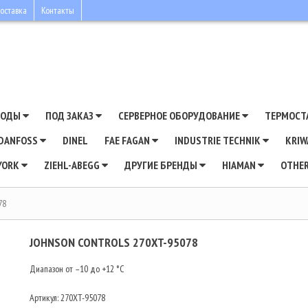
оставка
Контакты
ВОДЫ
ПОД ЗАКАЗ
СЕРВЕРНОЕ ОБОРУДОВАНИЕ
ТЕРМОСТ
DANFOSS
DINEL
FAE FAGAN
INDUSTRIE TECHNIK
KRI
YORK
ZIEHL-ABEGG
ДРУГИЕ БРЕНДЫ
HIAMAN
OTHE
78
JOHNSON CONTROLS 270XT-95078
Диапазон от –10 до +12 °С
Артикул:
270XT-95078