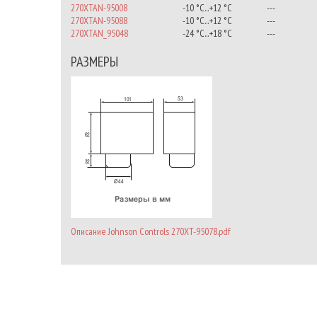
270XTAN-95008
-10 °С...+12 °С
---
270XTAN-95088
-10 °С...+12 °С
---
270XTAN_95048
-24 °С...+18 °С
---
РАЗМЕРЫ
Описание Johnson Controls 270XT-95078.pdf