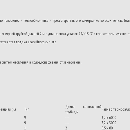
по поверхности теплообменника и предотвратить его замерзание во всех точках. Есл
иллярной трубкой длиной 2 м с диапазоном уставок 24/+18 °С с креплением чувствите
твляется подача аварийного сигнала.
 систем отопления и холодоснабжения от замерзания.
Длина капиллярной
енциал (К)
Тип
Размер термобалло
трубки, м
9
---
3,2 x 6000
9
---
3,2 x 3000
1
2
9,5 x 80