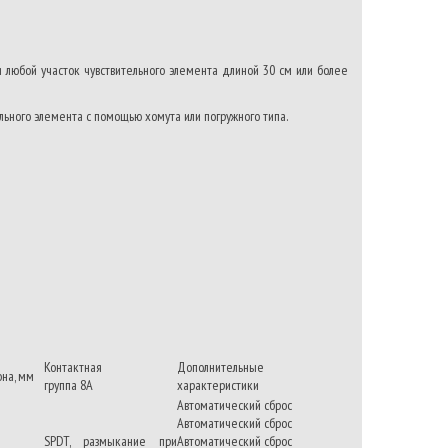
и любой участок чувствительного элемента длиной 30 см или более
льного элемента с помощью хомута или погружного типа.
Контактная
Дополнительные
на, мм
группа 8А
характеристики
Автоматический сброс
Автоматический сброс
SPDT, размыкание при
Автоматический сброс