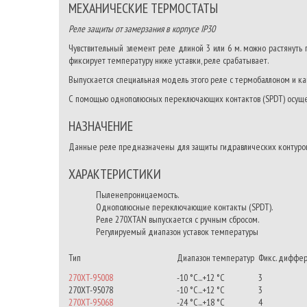
МЕХАНИЧЕСКИЕ ТЕРМОСТАТЫ
Реле защиты от замерзания в корпусе IP30
Чувствительный элемент реле длиной 3 или 6 м. можно растянуть 
фиксирует температуру ниже уставки, реле срабатывает.
Выпускается специальная модель этого реле с термобаллоном и кап
С помощью однополюсных переключающих контактов (SPDT) осущес
НАЗНАЧЕНИЕ
Данные реле предназначены для защиты гидравлических контуров
ХАРАКТЕРИСТИКИ
Пыленепроницаемость.
Однополюсные переключающие контакты (SPDT).
Реле 270XTAN выпускается с ручным сбросом.
Регулируемый диапазон уставок температуры
Тип
Диапазон температур
Фикс. диффер
270XT-95008
-10 °С...+12 °С
3
270XT-95078
-10 °С...+12 °С
3
270XT-95068
-24 °С...+18 °С
4