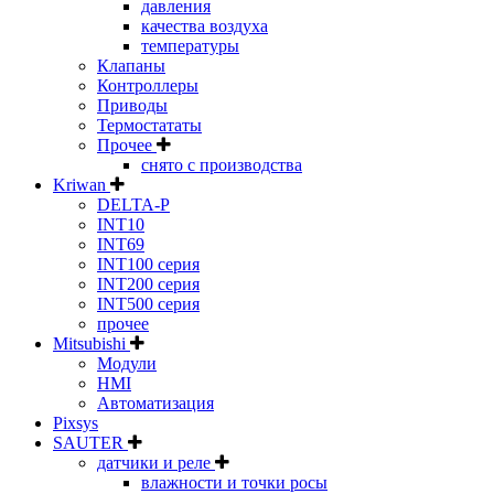
давления
качества воздуха
температуры
Клапаны
Контроллеры
Приводы
Термостататы
Прочее
снято с производства
Kriwan
DELTA-P
INT10
INT69
INT100 серия
INT200 серия
INT500 серия
прочее
Mitsubishi
Модули
HMI
Автоматизация
Pixsys
SAUTER
датчики и реле
влажности и точки росы