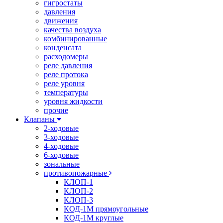
гигростаты
давления
движения
качества воздуха
комбинированные
конденсата
расходомеры
реле давления
реле протока
реле уровня
температуры
уровня жидкости
прочие
Клапаны
2-ходовые
3-ходовые
4-ходовые
6-ходовые
зональные
противопожарные
КЛОП-1
КЛОП-2
КЛОП-3
КОД-1М прямоугольные
КОД-1М круглые