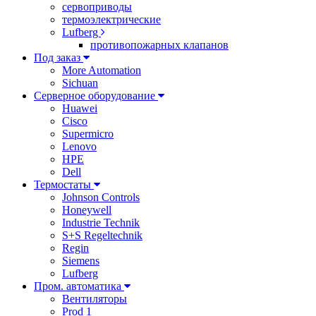
сервоприводы
термоэлектрические
Lufberg
противопожарных клапанов
Под заказ
More Automation
Sichuan
Серверное оборудование
Huawei
Cisco
Supermicro
Lenovo
HPE
Dell
Термостаты
Johnson Controls
Honeywell
Industrie Technik
S+S Regeltechnik
Regin
Siemens
Lufberg
Пром. автоматика
Вентиляторы
Prod 1