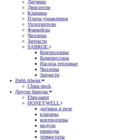
Датчики
Двигатели
Клапаны
Платы управления
Уплотнители
Фанкойлы
Чиллеры
Запчасти
SABROE
Контроллеры
Компрессоры
Насосы тепловые
Чиллеры
Запчасти
Ziehl-Abegg
China stock
Другие бренды
Ebm-papst
HONEYWELL
датчики и реле
клапаны
контроллеры
модули
приводы
термостаты