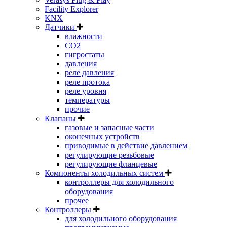
Facility Explorer
KNX
Датчики
влажности
CO2
гигростаты
давления
реле давления
реле протока
реле уровня
температуры
прочие
Клапаны
газовые и запасные части
оконечных устройств
приводимые в действие давлением
регулирующие резьбовые
регулирующие фланцевые
Компоненты холодильных систем
контроллеры для холодильного
оборудования
прочее
Контроллеры
для холодильного оборудования