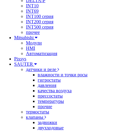
DELTA-P
INT10
INT69
INT100 серия
INT200 серия
INT500 серия
прочее
Mitsubishi
Модули
HMI
Автоматизация
Pixsys
SAUTER
датчики и реле
влажности и точки росы
гигростаты
давления
качества воздуха
прессостаты
температуры
прочие
термостаты
клапаны
задвижки
двухходовые