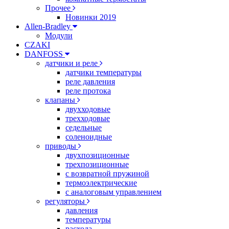
Прочее
Новинки 2019
Allen-Bradley
Модули
CZAKI
DANFOSS
датчики и реле
датчики температуры
реле давления
реле протока
клапаны
двухходовые
трехходовые
седельные
соленоидные
приводы
двухпозиционные
трехпозиционные
с возвратной пружиной
термоэлектрические
с аналоговым управлением
регуляторы
давления
температуры
расхода