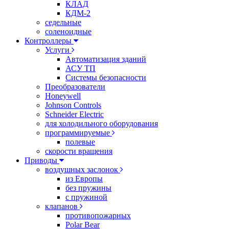
КЛАД
КДМ-2
седельные
соленоидные
Контроллеры
Услуги
Автоматизация зданий
АСУ ТП
Системы безопасности
Преобразователи
Honeywell
Johnson Controls
Schneider Electric
для холодильного оборудования
программируемые
полевые
скорости вращения
Приводы
воздушных заслонок
из Европы
без пружины
с пружиной
клапанов
противопожарных
Polar Bear