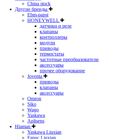
China stock
Другие бренды
Ebm-papst
HONEYWELL
датчики и реле
клапаны
контроллеры
модули
приводы
термостаты
частотные преобразователи
аксессуары
прочее оборудование
Joventa
приводы
клапаны
аксессуары
Omron
Siko
Wago
Yaskawa
Aplisens
Hiaman
Yaskawa Liuxian
Fanuc Liuxian