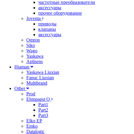
частотные преобразователи
аксессуары
прочее оборудование
Joventa
приводы
клапаны
аксессуары
Omron
Siko
Wago
Yaskawa
Aplisens
Hiaman
Yaskawa Liuxian
Fanuc Liuxian
Multibrand
Other
Prod
Ebmpapst Q
Part1
Part2
Part3
Elko EP
Emko
Datalogic