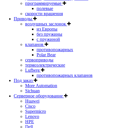
программируемые
полевые
скорости вращения
Приводы
воздушных заслонок
из Европы
без пружины
с пружиной
клапанов
противопожарных
Polar Bear
сервоприводы
термоэлектрические
Lufberg
противопожарных клапанов
Под заказ
More Automation
Sichuan
Серверное оборудование
Huawei
Cisco
Supermicro
Lenovo
HPE
Dell