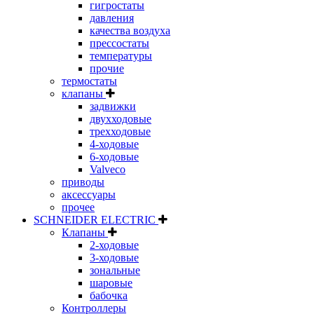
гигростаты
давления
качества воздуха
прессостаты
температуры
прочие
термостаты
клапаны
задвижки
двухходовые
трехходовые
4-ходовые
6-ходовые
Valveco
приводы
аксессуары
прочее
SCHNEIDER ELECTRIC
Клапаны
2-ходовые
3-ходовые
зональные
шаровые
бабочка
Контроллеры