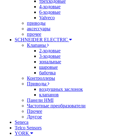
трехходовые
4-ходовые
6-ходовые
Valveco
приводы
аксессуары
прочее
SCHNEIDER ELECTRIC
Клапаны
2-ходовые
3-ходовые
зональные
шаровые
бабочка
Контроллеры
Приводы
воздушных заслонок
клапанов
Панели HMI
Частотные преобразователи
Прочее
Другое
Seneca
Telco Sensors
YORK