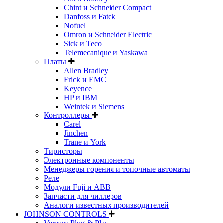
Chint и Schneider Compact
Danfoss и Fatek
Nofuel
Omron и Schneider Electric
Sick и Teco
Telemecanique и Yaskawa
Платы
Allen Bradley
Frick и EMC
Keyence
HP и IBM
Weintek и Siemens
Контроллеры
Carel
Jinchen
Trane и York
Тиристоры
Электронные компоненты
Менеджеры горения и топочные автоматы
Реле
Модули Fuji и ABB
Запчасти для чиллеров
Аналоги известных производителей
JOHNSON CONTROLS
Verasys Plug & Play