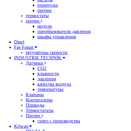
перепуска
прочие
термостаты
прочее
модули
преобразователи давления
шкафы управления
Dinel
Fae Fagan
регуляторы скорости
INDUSTRIE TECHNIK
Датчики
CO2
влажности
давления
качества воздуха
температуры
Клапаны
Контроллеры
Приводы
Термостататы
Прочее
снято с производства
Kriwan