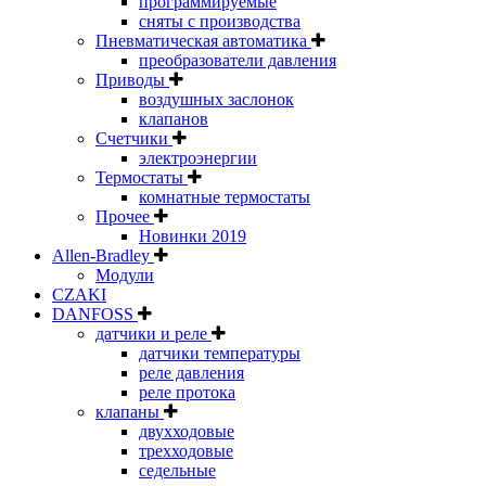
программируемые
сняты с производства
Пневматическая автоматика
преобразователи давления
Приводы
воздушных заслонок
клапанов
Счетчики
электроэнергии
Термостаты
комнатные термостаты
Прочее
Новинки 2019
Allen-Bradley
Модули
CZAKI
DANFOSS
датчики и реле
датчики температуры
реле давления
реле протока
клапаны
двухходовые
трехходовые
седельные