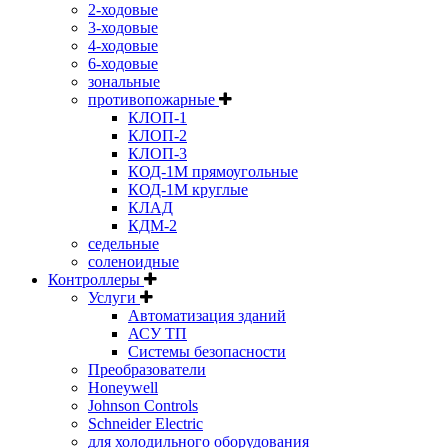
2-ходовые
3-ходовые
4-ходовые
6-ходовые
зональные
противопожарные
КЛОП-1
КЛОП-2
КЛОП-3
КОД-1М прямоугольные
КОД-1М круглые
КЛАД
КДМ-2
седельные
соленоидные
Контроллеры
Услуги
Автоматизация зданий
АСУ ТП
Системы безопасности
Преобразователи
Honeywell
Johnson Controls
Schneider Electric
для холодильного оборудования