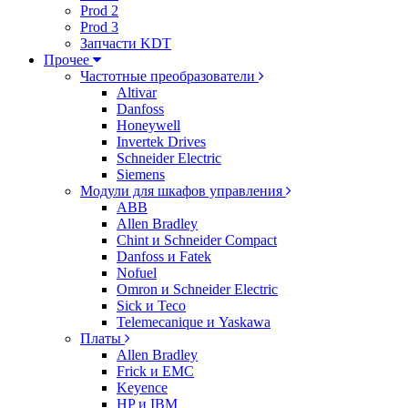
Prod 2
Prod 3
Запчасти KDT
Прочее
Частотные преобразователи
Altivar
Danfoss
Honeywell
Invertek Drives
Schneider Electric
Siemens
Модули для шкафов управления
ABB
Allen Bradley
Chint и Schneider Compact
Danfoss и Fatek
Nofuel
Omron и Schneider Electric
Sick и Teco
Telemecanique и Yaskawa
Платы
Allen Bradley
Frick и EMC
Keyence
HP и IBM