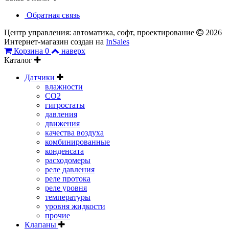
Обратная связь
Центр управления: автоматика, софт, проектирование
2026
Интернет-магазин создан на
InSales
Корзина
0
наверх
Каталог
Датчики
влажности
CO2
гигростаты
давления
движения
качества воздуха
комбинированные
конденсата
расходомеры
реле давления
реле протока
реле уровня
температуры
уровня жидкости
прочие
Клапаны