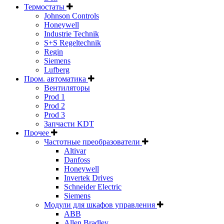
Термостаты
Johnson Controls
Honeywell
Industrie Technik
S+S Regeltechnik
Regin
Siemens
Lufberg
Пром. автоматика
Вентиляторы
Prod 1
Prod 2
Prod 3
Запчасти KDT
Прочее
Частотные преобразователи
Altivar
Danfoss
Honeywell
Invertek Drives
Schneider Electric
Siemens
Модули для шкафов управления
ABB
Allen Bradley