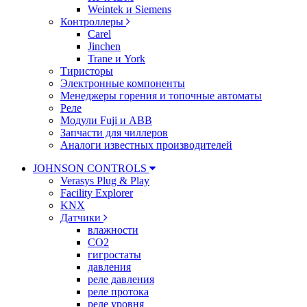
Weintek и Siemens
Контроллеры
Carel
Jinchen
Trane и York
Тиристоры
Электронные компоненты
Менеджеры горения и топочные автоматы
Реле
Модули Fuji и ABB
Запчасти для чиллеров
Аналоги известных производителей
JOHNSON CONTROLS
Verasys Plug & Play
Facility Explorer
KNX
Датчики
влажности
CO2
гигростаты
давления
реле давления
реле протока
реле уровня