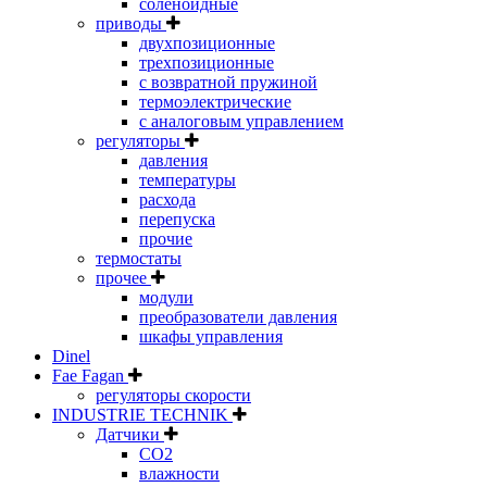
соленоидные
приводы
двухпозиционные
трехпозиционные
с возвратной пружиной
термоэлектрические
с аналоговым управлением
регуляторы
давления
температуры
расхода
перепуска
прочие
термостаты
прочее
модули
преобразователи давления
шкафы управления
Dinel
Fae Fagan
регуляторы скорости
INDUSTRIE TECHNIK
Датчики
CO2
влажности