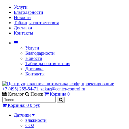
Услуги
Благодарности
Новости
Таблицы соответствия
Доставка
Контакты
Услуги
Благодарности
Новости
Таблицы соответствия
Доставка
Контакты
+7 (495) 255-54-71
,
zakaz@center-control.ru
Каталог
Поиск
Корзина
0
Корзина
:
0
0 руб
Датчики
влажности
CO2