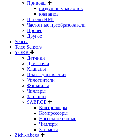
Приводы
воздушных заслонок
клапанов
Панели HMI
Частотные преобразователи
Прочее
Другое
Seneca
Telco Sensors
YORK
Датчики
Двигатели
Клапаны
Платы управления
Уплотнители
Фанкойлы
Чиллеры
Запчасти
SABROE
Контроллеры
Компрессоры
Насосы тепловые
Чиллеры
Запчасти
Ziehl-Abegg