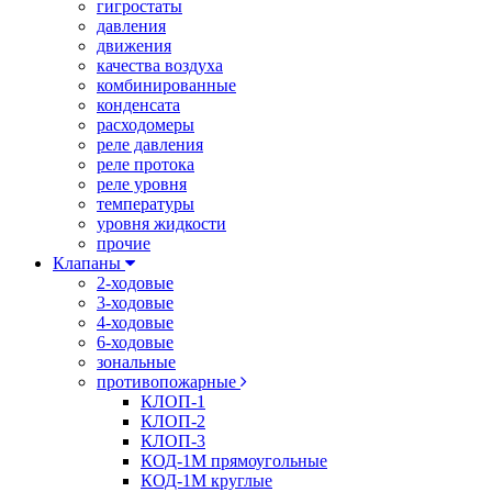
гигростаты
давления
движения
качества воздуха
комбинированные
конденсата
расходомеры
реле давления
реле протока
реле уровня
температуры
уровня жидкости
прочие
Клапаны
2-ходовые
3-ходовые
4-ходовые
6-ходовые
зональные
противопожарные
КЛОП-1
КЛОП-2
КЛОП-3
КОД-1М прямоугольные
КОД-1М круглые