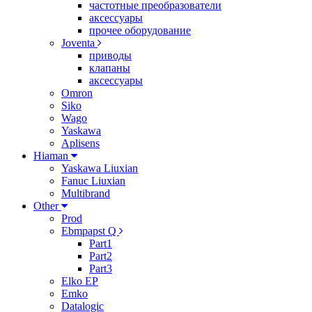
частотные преобразователи
аксессуары
прочее оборудование
Joventa
приводы
клапаны
аксессуары
Omron
Siko
Wago
Yaskawa
Aplisens
Hiaman
Yaskawa Liuxian
Fanuc Liuxian
Multibrand
Other
Prod
Ebmpapst Q
Part1
Part2
Part3
Elko EP
Emko
Datalogic