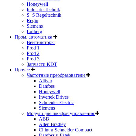
Honeywell
Industrie Technik
S+S Regeltechnik
Regin
Siemens
Lufberg
Пром. автоматика
Вентиляторы
Prod 1
Prod 2
Prod 3
Запчасти KDT
Прочее
Частотные преобразователи
Altivar
Danfoss
Honeywell
Invertek Drives
Schneider Electric
Siemens
Модули для шкафов управления
ABB
Allen Bradley
Chint и Schneider Compact
Danfoss и Fatek