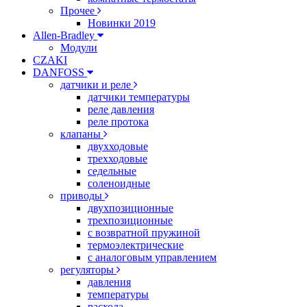
Прочее
Новинки 2019
Allen-Bradley
Модули
CZAKI
DANFOSS
датчики и реле
датчики температуры
реле давления
реле протока
клапаны
двухходовые
трехходовые
седельные
соленоидные
приводы
двухпозиционные
трехпозиционные
с возвратной пружиной
термоэлектрические
с аналоговым управлением
регуляторы
давления
температуры
расхода