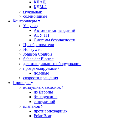
КЛАД
КДМ-2
седельные
соленоидные
Контроллеры
Услуги
Автоматизация зданий
АСУ ТП
Системы безопасности
Преобразователи
Honeywell
Johnson Controls
Schneider Electric
для холодильного оборудования
программируемые
полевые
скорости вращения
Приводы
воздушных заслонок
из Европы
без пружины
с пружиной
клапанов
противопожарных
Polar Bear