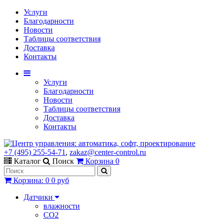
Услуги
Благодарности
Новости
Таблицы соответствия
Доставка
Контакты
Услуги
Благодарности
Новости
Таблицы соответствия
Доставка
Контакты
+7 (495) 255-54-71
,
zakaz@center-control.ru
Каталог
Поиск
Корзина
0
Корзина
:
0
0 руб
Датчики
влажности
CO2