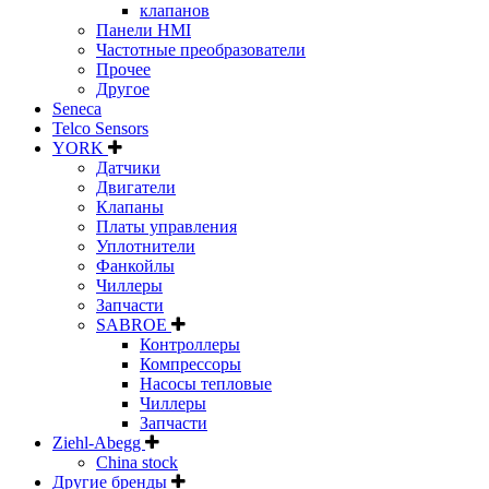
клапанов
Панели HMI
Частотные преобразователи
Прочее
Другое
Seneca
Telco Sensors
YORK
Датчики
Двигатели
Клапаны
Платы управления
Уплотнители
Фанкойлы
Чиллеры
Запчасти
SABROE
Контроллеры
Компрессоры
Насосы тепловые
Чиллеры
Запчасти
Ziehl-Abegg
China stock
Другие бренды