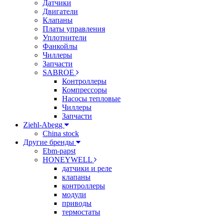
Датчики
Двигатели
Клапаны
Платы управления
Уплотнители
Фанкойлы
Чиллеры
Запчасти
SABROE
Контроллеры
Компрессоры
Насосы тепловые
Чиллеры
Запчасти
Ziehl-Abegg
China stock
Другие бренды
Ebm-papst
HONEYWELL
датчики и реле
клапаны
контроллеры
модули
приводы
термостаты