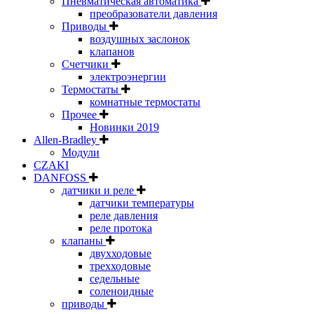
Пневматическая автоматика
преобразователи давления
Приводы
воздушных заслонок
клапанов
Счетчики
электроэнергии
Термостаты
комнатные термостаты
Прочее
Новинки 2019
Allen-Bradley
Модули
CZAKI
DANFOSS
датчики и реле
датчики температуры
реле давления
реле протока
клапаны
двухходовые
трехходовые
седельные
соленоидные
приводы