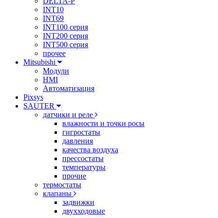
DELTA-P
INT10
INT69
INT100 серия
INT200 серия
INT500 серия
прочее
Mitsubishi
Модули
HMI
Автоматизация
Pixsys
SAUTER
датчики и реле
влажности и точки росы
гигростаты
давления
качества воздуха
прессостаты
температуры
прочие
термостаты
клапаны
задвижки
двухходовые