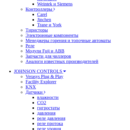
Weintek и Siemens
Контроллеры
Carel
Jinchen
Trane и York
Тиристоры
Электронные компоненты
Менеджеры горения и топочные автоматы
Реле
Модули Fuji и ABB
Запчасти для чиллеров
Аналоги известных производителей
JOHNSON CONTROLS
Verasys Plug & Play
Facility Explorer
KNX
Датчики
влажности
CO2
гигростаты
давления
реле давления
реле протока
реле уровня