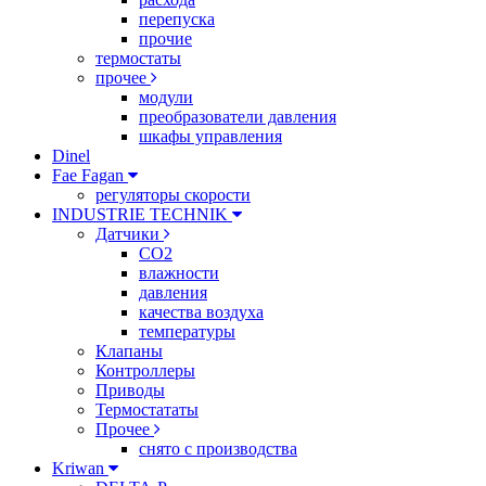
перепуска
прочие
термостаты
прочее
модули
преобразователи давления
шкафы управления
Dinel
Fae Fagan
регуляторы скорости
INDUSTRIE TECHNIK
Датчики
CO2
влажности
давления
качества воздуха
температуры
Клапаны
Контроллеры
Приводы
Термостататы
Прочее
снято с производства
Kriwan