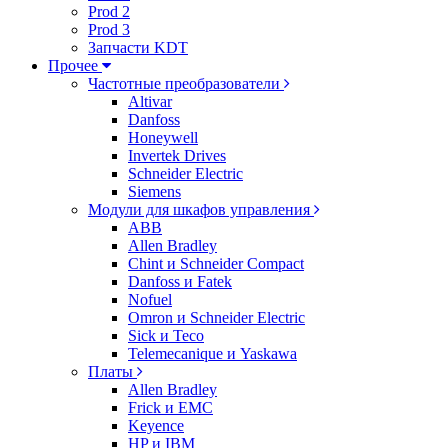
Prod 2
Prod 3
Запчасти KDT
Прочее
Частотные преобразователи
Altivar
Danfoss
Honeywell
Invertek Drives
Schneider Electric
Siemens
Модули для шкафов управления
ABB
Allen Bradley
Chint и Schneider Compact
Danfoss и Fatek
Nofuel
Omron и Schneider Electric
Sick и Teco
Telemecanique и Yaskawa
Платы
Allen Bradley
Frick и EMC
Keyence
HP и IBM