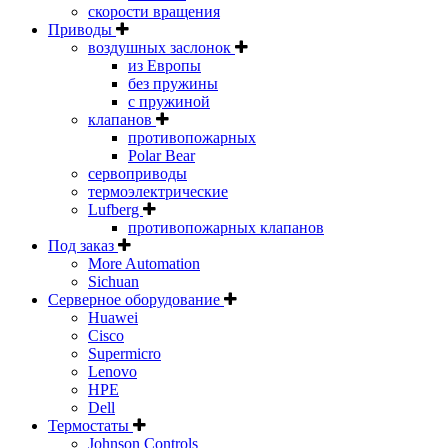
скорости вращения
Приводы
воздушных заслонок
из Европы
без пружины
с пружиной
клапанов
противопожарных
Polar Bear
сервоприводы
термоэлектрические
Lufberg
противопожарных клапанов
Под заказ
More Automation
Sichuan
Серверное оборудование
Huawei
Cisco
Supermicro
Lenovo
HPE
Dell
Термостаты
Johnson Controls