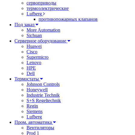
сервоприводы
термоэлектрические
Lufberg
противопожарных клапанов
Под заказ
More Automation
Sichuan
Серверное оборудование
Huawei
Cisco
Supermicro
Lenovo
HPE
Dell
Термостаты
Johnson Controls
Honeywell
Industrie Technik
S+S Regeltechnik
Regin
Siemens
Lufberg
Пром. автоматика
Вентиляторы
Prod 1