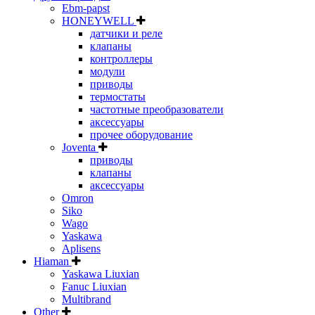
Ebm-papst
HONEYWELL
датчики и реле
клапаны
контроллеры
модули
приводы
термостаты
частотные преобразователи
аксессуары
прочее оборудование
Joventa
приводы
клапаны
аксессуары
Omron
Siko
Wago
Yaskawa
Aplisens
Hiaman
Yaskawa Liuxian
Fanuc Liuxian
Multibrand
Other