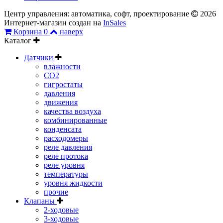
Центр управления: автоматика, софт, проектирование
2026
Интернет-магазин создан на
InSales
Корзина
0
наверх
Каталог
Датчики
влажности
CO2
гигростаты
давления
движения
качества воздуха
комбинированные
конденсата
расходомеры
реле давления
реле протока
реле уровня
температуры
уровня жидкости
прочие
Клапаны
2-ходовые
3-ходовые