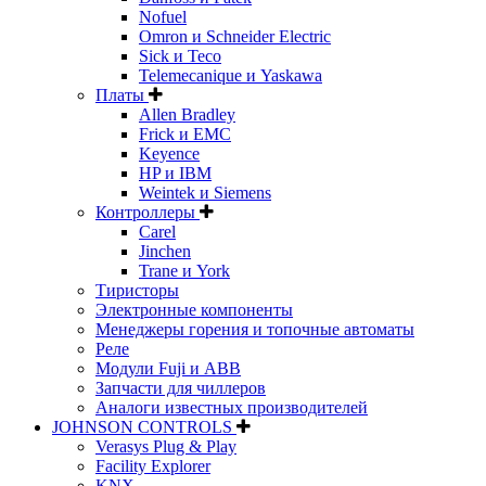
Nofuel
Omron и Schneider Electric
Sick и Teco
Telemecanique и Yaskawa
Платы
Allen Bradley
Frick и EMC
Keyence
HP и IBM
Weintek и Siemens
Контроллеры
Carel
Jinchen
Trane и York
Тиристоры
Электронные компоненты
Менеджеры горения и топочные автоматы
Реле
Модули Fuji и ABB
Запчасти для чиллеров
Аналоги известных производителей
JOHNSON CONTROLS
Verasys Plug & Play
Facility Explorer
KNX