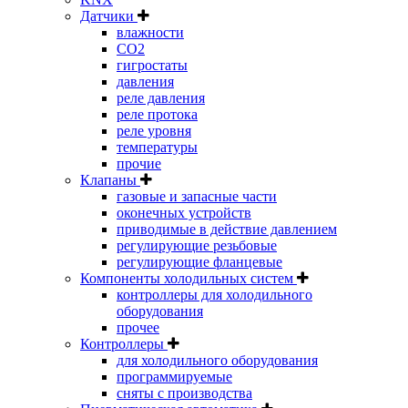
Датчики
влажности
CO2
гигростаты
давления
реле давления
реле протока
реле уровня
температуры
прочие
Клапаны
газовые и запасные части
оконечных устройств
приводимые в действие давлением
регулирующие резьбовые
регулирующие фланцевые
Компоненты холодильных систем
контроллеры для холодильного
оборудования
прочее
Контроллеры
для холодильного оборудования
программируемые
сняты с производства