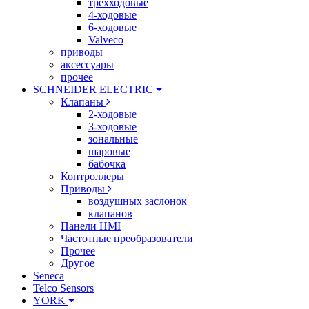
трехходовые
4-ходовые
6-ходовые
Valveco
приводы
аксессуары
прочее
SCHNEIDER ELECTRIC
Клапаны
2-ходовые
3-ходовые
зональные
шаровые
бабочка
Контроллеры
Приводы
воздушных заслонок
клапанов
Панели HMI
Частотные преобразователи
Прочее
Другое
Seneca
Telco Sensors
YORK