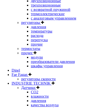
двухпозиционные
трехпозиционные
с возвратной пружиной
термоэлектрические
с аналоговым управлением
регуляторы
давления
температуры
расхода
перепуска
прочие
термостаты
прочее
модули
преобразователи давления
шкафы управления
Dinel
Fae Fagan
регуляторы скорости
INDUSTRIE TECHNIK
Датчики
CO2
влажности
давления
качества воздуха