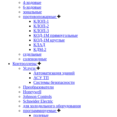
4-ходовые
6-ходовые
зональные
противопожарные
КЛОП-1
КЛОП-2
КЛОП-3
КОД-1М прямоугольные
КОД-1М круглые
КЛАД
КДМ-2
седельные
соленоидные
Контроллеры
Услуги
Автоматизация зданий
АСУ ТП
Системы безопасности
Преобразователи
Honeywell
Johnson Controls
Schneider Electric
для холодильного оборудования
программируемые
полевые