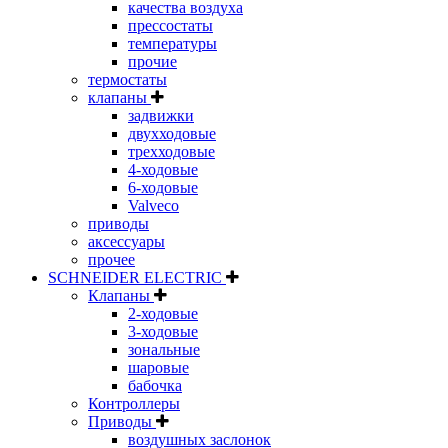
качества воздуха
прессостаты
температуры
прочие
термостаты
клапаны
задвижки
двухходовые
трехходовые
4-ходовые
6-ходовые
Valveco
приводы
аксессуары
прочее
SCHNEIDER ELECTRIC
Клапаны
2-ходовые
3-ходовые
зональные
шаровые
бабочка
Контроллеры
Приводы
воздушных заслонок