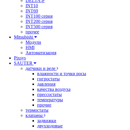
DELTA-P
INT10
INT69
INT100 серия
INT200 серия
INT500 серия
прочее
Mitsubishi
Модули
HMI
Автоматизация
Pixsys
SAUTER
датчики и реле
влажности и точки росы
гигростаты
давления
качества воздуха
прессостаты
температуры
прочие
термостаты
клапаны
задвижки
двухходовые