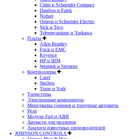
Chint и Schneider Compact
Danfoss и Fatek
Nofuel
Omron и Schneider Electric
Sick и Teco
Telemecanique и Yaskawa
Платы
Allen Bradley
Frick и EMC
Keyence
HP и IBM
Weintek и Siemens
Контроллеры
Carel
Jinchen
Trane и York
Тиристоры
Электронные компоненты
Менеджеры горения и топочные автоматы
Реле
Модули Fuji и ABB
Запчасти для чиллеров
Аналоги известных производителей
JOHNSON CONTROLS
Verasys Plug & Play