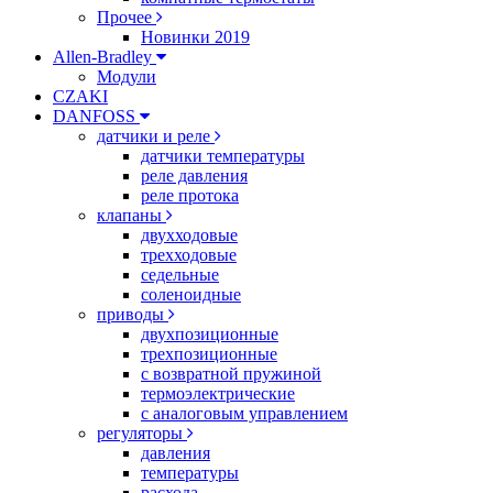
Прочее
Новинки 2019
Allen-Bradley
Модули
CZAKI
DANFOSS
датчики и реле
датчики температуры
реле давления
реле протока
клапаны
двухходовые
трехходовые
седельные
соленоидные
приводы
двухпозиционные
трехпозиционные
с возвратной пружиной
термоэлектрические
с аналоговым управлением
регуляторы
давления
температуры
расхода