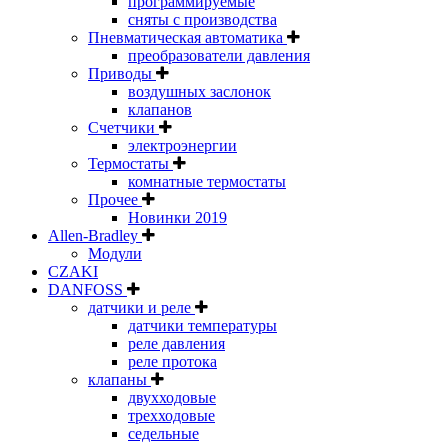
программируемые
сняты с производства
Пневматическая автоматика
преобразователи давления
Приводы
воздушных заслонок
клапанов
Счетчики
электроэнергии
Термостаты
комнатные термостаты
Прочее
Новинки 2019
Allen-Bradley
Модули
CZAKI
DANFOSS
датчики и реле
датчики температуры
реле давления
реле протока
клапаны
двухходовые
трехходовые
седельные