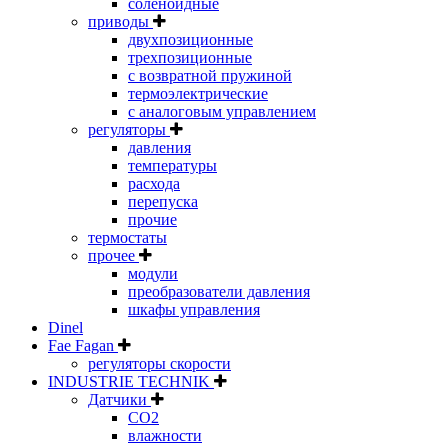
соленоидные
приводы
двухпозиционные
трехпозиционные
с возвратной пружиной
термоэлектрические
с аналоговым управлением
регуляторы
давления
температуры
расхода
перепуска
прочие
термостаты
прочее
модули
преобразователи давления
шкафы управления
Dinel
Fae Fagan
регуляторы скорости
INDUSTRIE TECHNIK
Датчики
CO2
влажности