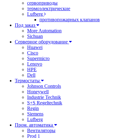
сервоприводы
термоэлектрические
Lufberg
противопожарных клапанов
Под заказ
More Automation
Sichuan
Серверное оборудование
Huawei
Cisco
Supermicro
Lenovo
HPE
Dell
Термостаты
Johnson Controls
Honeywell
Industrie Technik
S+S Regeltechnik
Regin
Siemens
Lufberg
Пром. автоматика
Вентиляторы
Prod 1