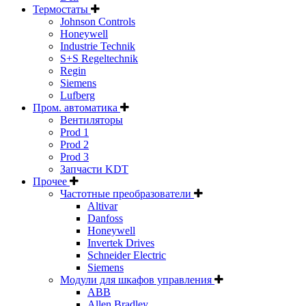
Термостаты
Johnson Controls
Honeywell
Industrie Technik
S+S Regeltechnik
Regin
Siemens
Lufberg
Пром. автоматика
Вентиляторы
Prod 1
Prod 2
Prod 3
Запчасти KDT
Прочее
Частотные преобразователи
Altivar
Danfoss
Honeywell
Invertek Drives
Schneider Electric
Siemens
Модули для шкафов управления
ABB
Allen Bradley