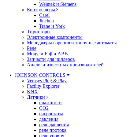
Weintek и Siemens
Контроллеры
Carel
Jinchen
Trane и York
Тиристоры
Электронные компоненты
Менеджеры горения и топочные автоматы
Реле
Модули Fuji и ABB
Запчасти для чиллеров
Аналоги известных производителей
JOHNSON CONTROLS
Verasys Plug & Play
Facility Explorer
KNX
Датчики
влажности
CO2
гигростаты
давления
реле давления
реле протока
реле уровня