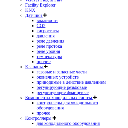
Facility Explorer
KNX
Датчики
влажности
CO2
гигростаты
давления
реле давления
реле протока
реле уровня
температуры
прочие
Клапаны
газовые и запасные части
оконечных устройств
приводимые в действие давлением
регулирующие резьбовые
регулирующие фланцевые
Компоненты холодильных систем
контроллеры для холодильного
оборудования
прочее
Контроллеры
для холодильного оборудования