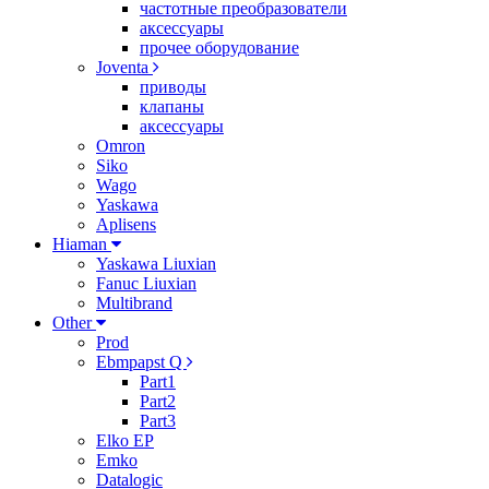
частотные преобразователи
аксессуары
прочее оборудование
Joventa
приводы
клапаны
аксессуары
Omron
Siko
Wago
Yaskawa
Aplisens
Hiaman
Yaskawa Liuxian
Fanuc Liuxian
Multibrand
Other
Prod
Ebmpapst Q
Part1
Part2
Part3
Elko EP
Emko
Datalogic