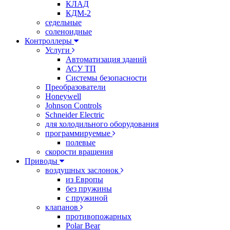
КЛАД
КДМ-2
седельные
соленоидные
Контроллеры
Услуги
Автоматизация зданий
АСУ ТП
Системы безопасности
Преобразователи
Honeywell
Johnson Controls
Schneider Electric
для холодильного оборудования
программируемые
полевые
скорости вращения
Приводы
воздушных заслонок
из Европы
без пружины
с пружиной
клапанов
противопожарных
Polar Bear