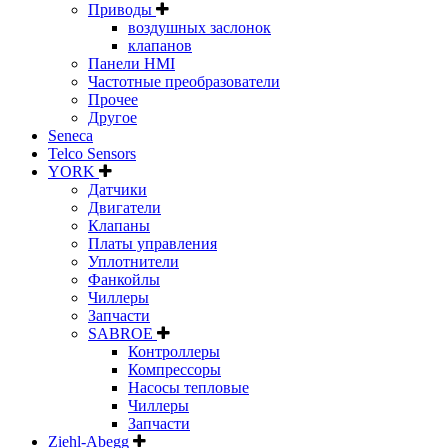
Приводы
воздушных заслонок
клапанов
Панели HMI
Частотные преобразователи
Прочее
Другое
Seneca
Telco Sensors
YORK
Датчики
Двигатели
Клапаны
Платы управления
Уплотнители
Фанкойлы
Чиллеры
Запчасти
SABROE
Контроллеры
Компрессоры
Насосы тепловые
Чиллеры
Запчасти
Ziehl-Abegg