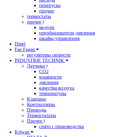
перепуска
прочие
термостаты
прочее
модули
преобразователи давления
шкафы управления
Dinel
Fae Fagan
регуляторы скорости
INDUSTRIE TECHNIK
Датчики
CO2
влажности
давления
качества воздуха
температуры
Клапаны
Контроллеры
Приводы
Термостататы
Прочее
снято с производства
Kriwan