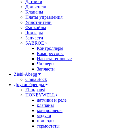
Датчики
Двигатели
Клапаны
Платы управления
Уплотнители
Фанкойлы
Чиллеры
Запчасти
SABROE
Контроллеры
Компрессоры
Насосы тепловые
Чиллеры
Запчасти
Ziehl-Abegg
China stock
Другие бренды
Ebm-papst
HONEYWELL
датчики и реле
клапаны
контроллеры
модули
приводы
термостаты