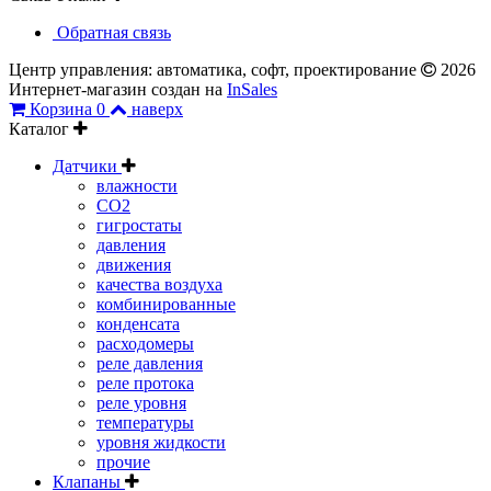
Обратная связь
Центр управления: автоматика, софт, проектирование
2026
Интернет-магазин создан на
InSales
Корзина
0
наверх
Каталог
Датчики
влажности
CO2
гигростаты
давления
движения
качества воздуха
комбинированные
конденсата
расходомеры
реле давления
реле протока
реле уровня
температуры
уровня жидкости
прочие
Клапаны