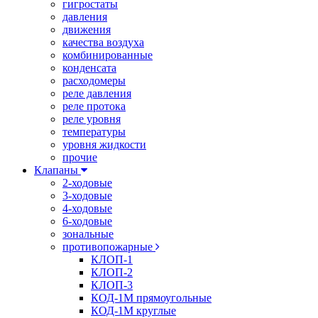
гигростаты
давления
движения
качества воздуха
комбинированные
конденсата
расходомеры
реле давления
реле протока
реле уровня
температуры
уровня жидкости
прочие
Клапаны
2-ходовые
3-ходовые
4-ходовые
6-ходовые
зональные
противопожарные
КЛОП-1
КЛОП-2
КЛОП-3
КОД-1М прямоугольные
КОД-1М круглые