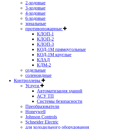
2-ходовые
3-ходовые
4-ходовые
6-ходовые
зональные
противопожарные
КЛОП-1
КЛОП-2
КЛОП-3
КОД-1М прямоугольные
КОД-1М круглые
КЛАД
КДМ-2
седельные
соленоидные
Контроллеры
Услуги
Автоматизация зданий
АСУ ТП
Системы безопасности
Преобразователи
Honeywell
Johnson Controls
Schneider Electric
для холодильного оборудования