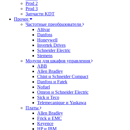
Prod 2
Prod 3
Запчасти KDT
Прочее
Частотные преобразователи
Altivar
Danfoss
Honeywell
Invertek Drives
Schneider Electric
Siemens
Модули для шкафов управления
ABB
Allen Bradley
Chint и Schneider Compact
Danfoss и Fatek
Nofuel
Omron и Schneider Electric
Sick и Teco
Telemecanique и Yaskawa
Платы
Allen Bradley
Frick и EMC
Keyence
HP и IBM