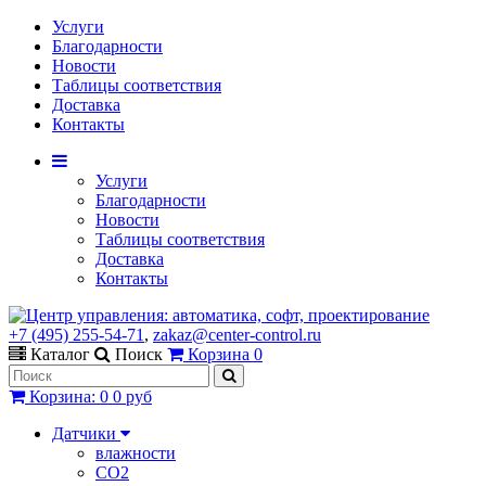
Услуги
Благодарности
Новости
Таблицы соответствия
Доставка
Контакты
Услуги
Благодарности
Новости
Таблицы соответствия
Доставка
Контакты
+7 (495) 255-54-71
,
zakaz@center-control.ru
Каталог
Поиск
Корзина
0
Корзина
:
0
0 руб
Датчики
влажности
CO2