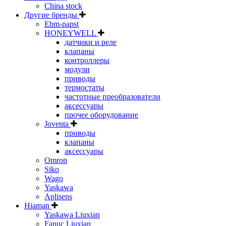
China stock
Другие бренды
Ebm-papst
HONEYWELL
датчики и реле
клапаны
контроллеры
модули
приводы
термостаты
частотные преобразователи
аксессуары
прочее оборудование
Joventa
приводы
клапаны
аксессуары
Omron
Siko
Wago
Yaskawa
Aplisens
Hiaman
Yaskawa Liuxian
Fanuc Liuxian