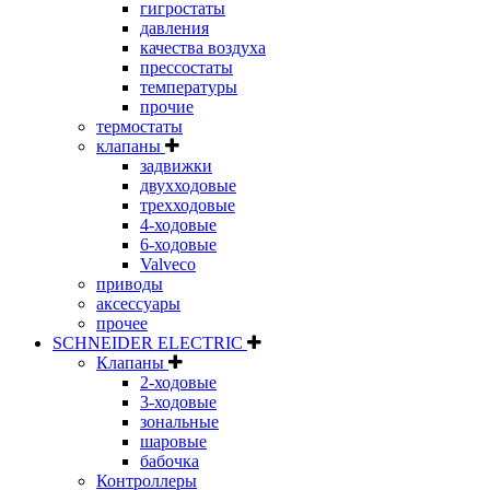
гигростаты
давления
качества воздуха
прессостаты
температуры
прочие
термостаты
клапаны
задвижки
двухходовые
трехходовые
4-ходовые
6-ходовые
Valveco
приводы
аксессуары
прочее
SCHNEIDER ELECTRIC
Клапаны
2-ходовые
3-ходовые
зональные
шаровые
бабочка
Контроллеры