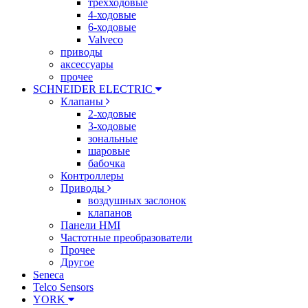
трехходовые
4-ходовые
6-ходовые
Valveco
приводы
аксессуары
прочее
SCHNEIDER ELECTRIC
Клапаны
2-ходовые
3-ходовые
зональные
шаровые
бабочка
Контроллеры
Приводы
воздушных заслонок
клапанов
Панели HMI
Частотные преобразователи
Прочее
Другое
Seneca
Telco Sensors
YORK