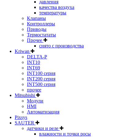
давления
качества воздуха
температуры
Клапаны
Контроллеры
Приводы
Термостататы
Прочее
снято с производства
Kriwan
DELTA-P
INT10
INT69
INT100 серия
INT200 серия
INT500 серия
прочее
Mitsubishi
Модули
HMI
Автоматизация
Pixsys
SAUTER
датчики и реле
влажности и точки росы