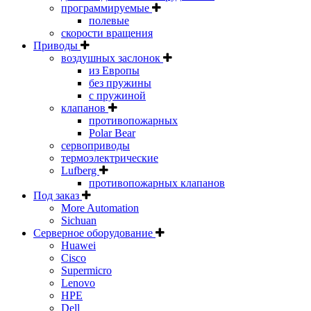
программируемые
полевые
скорости вращения
Приводы
воздушных заслонок
из Европы
без пружины
с пружиной
клапанов
противопожарных
Polar Bear
сервоприводы
термоэлектрические
Lufberg
противопожарных клапанов
Под заказ
More Automation
Sichuan
Серверное оборудование
Huawei
Cisco
Supermicro
Lenovo
HPE
Dell