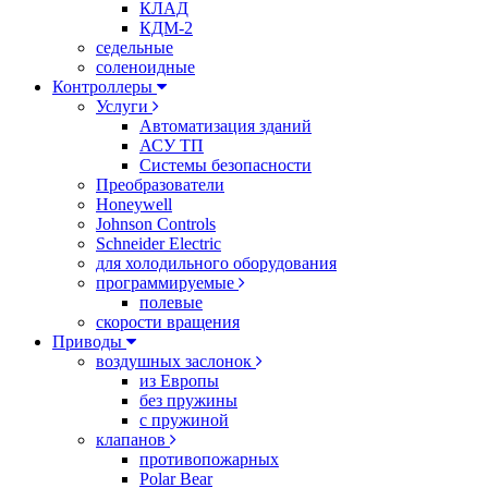
КЛАД
КДМ-2
седельные
соленоидные
Контроллеры
Услуги
Автоматизация зданий
АСУ ТП
Системы безопасности
Преобразователи
Honeywell
Johnson Controls
Schneider Electric
для холодильного оборудования
программируемые
полевые
скорости вращения
Приводы
воздушных заслонок
из Европы
без пружины
с пружиной
клапанов
противопожарных
Polar Bear