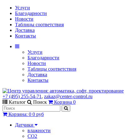
Услуги
Благодарности
Новости
Таблицы соответствия
Доставка
Контакты
Услуги
Благодарности
Новости
Таблицы соответствия
Доставка
Контакты
+7 (495) 255-54-71
,
zakaz@center-control.ru
Каталог
Поиск
Корзина
0
Корзина
:
0
0 руб
Датчики
влажности
CO2