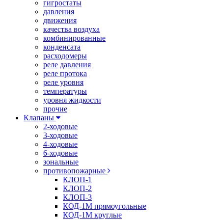
гигростаты
давления
движения
качества воздуха
комбинированные
конденсата
расходомеры
реле давления
реле протока
реле уровня
температуры
уровня жидкости
прочие
Клапаны
2-ходовые
3-ходовые
4-ходовые
6-ходовые
зональные
противопожарные
КЛОП-1
КЛОП-2
КЛОП-3
КОД-1М прямоугольные
КОД-1М круглые