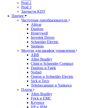
Prod 2
Prod 3
Запчасти KDT
Прочее
Частотные преобразователи
Altivar
Danfoss
Honeywell
Invertek Drives
Schneider Electric
Siemens
Модули для шкафов управления
ABB
Allen Bradley
Chint и Schneider Compact
Danfoss и Fatek
Nofuel
Omron и Schneider Electric
Sick и Teco
Telemecanique и Yaskawa
Платы
Allen Bradley
Frick и EMC
Keyence
HP и IBM