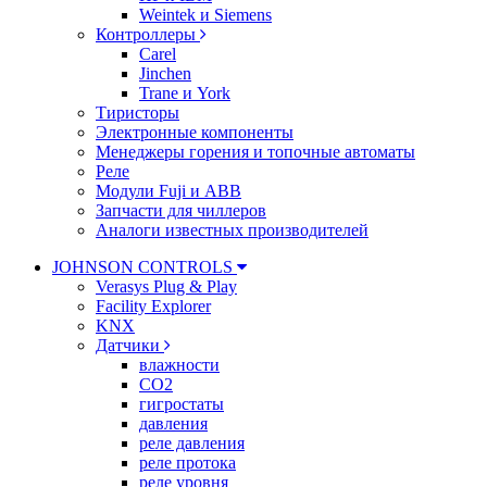
Weintek и Siemens
Контроллеры
Carel
Jinchen
Trane и York
Тиристоры
Электронные компоненты
Менеджеры горения и топочные автоматы
Реле
Модули Fuji и ABB
Запчасти для чиллеров
Аналоги известных производителей
JOHNSON CONTROLS
Verasys Plug & Play
Facility Explorer
KNX
Датчики
влажности
CO2
гигростаты
давления
реле давления
реле протока
реле уровня