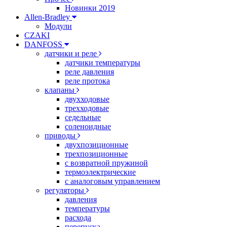
Новинки 2019
Allen-Bradley
Модули
CZAKI
DANFOSS
датчики и реле
датчики температуры
реле давления
реле протока
клапаны
двухходовые
трехходовые
седельные
соленоидные
приводы
двухпозиционные
трехпозиционные
с возвратной пружиной
термоэлектрические
с аналоговым управлением
регуляторы
давления
температуры
расхода
перепуска