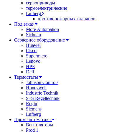
сервоприводы
термоэлектрические
Lufberg
противопожарных клапанов
Под заказ
More Automation
Sichuan
Серверное оборудование
Huawei
Cisco
Supermicro
Lenovo
HPE
Dell
Термостаты
Johnson Controls
Honeywell
Industrie Technik
S+S Regeltechnik
Regin
Siemens
Lufberg
Пром. автоматика
Вентиляторы
Prod 1