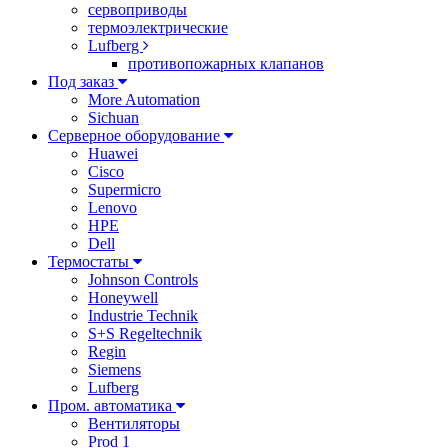
сервоприводы
термоэлектрические
Lufberg
противопожарных клапанов
Под заказ
More Automation
Sichuan
Серверное оборудование
Huawei
Cisco
Supermicro
Lenovo
HPE
Dell
Термостаты
Johnson Controls
Honeywell
Industrie Technik
S+S Regeltechnik
Regin
Siemens
Lufberg
Пром. автоматика
Вентиляторы
Prod 1