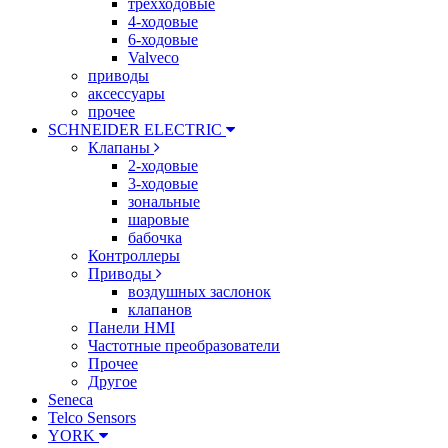
трехходовые
4-ходовые
6-ходовые
Valveco
приводы
аксессуары
прочее
SCHNEIDER ELECTRIC
Клапаны
2-ходовые
3-ходовые
зональные
шаровые
бабочка
Контроллеры
Приводы
воздушных заслонок
клапанов
Панели HMI
Частотные преобразователи
Прочее
Другое
Seneca
Telco Sensors
YORK