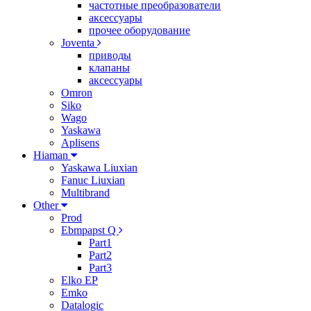
частотные преобразователи
аксессуары
прочее оборудование
Joventa
приводы
клапаны
аксессуары
Omron
Siko
Wago
Yaskawa
Aplisens
Hiaman
Yaskawa Liuxian
Fanuc Liuxian
Multibrand
Other
Prod
Ebmpapst Q
Part1
Part2
Part3
Elko EP
Emko
Datalogic