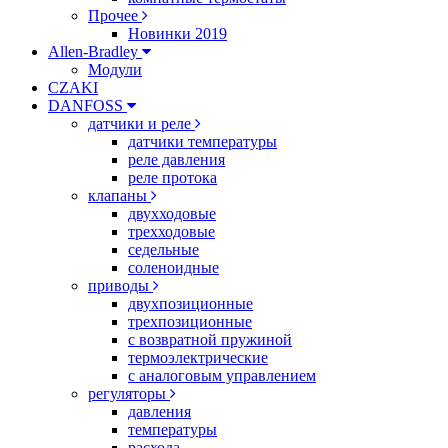
Прочее
Новинки 2019
Allen-Bradley
Модули
CZAKI
DANFOSS
датчики и реле
датчики температуры
реле давления
реле протока
клапаны
двухходовые
трехходовые
седельные
соленоидные
приводы
двухпозиционные
трехпозиционные
с возвратной пружиной
термоэлектрические
с аналоговым управлением
регуляторы
давления
температуры
расхода