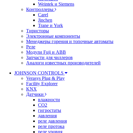
Weintek и Siemens
Контроллеры
Carel
Jinchen
Trane и York
Тиристоры
Электронные компоненты
Менеджеры горения и топочные автоматы
Реле
Модули Fuji и ABB
Запчасти для чиллеров
Аналоги известных производителей
JOHNSON CONTROLS
Verasys Plug & Play
Facility Explorer
KNX
Датчики
влажности
CO2
гигростаты
давления
реле давления
реле протока
реле уровня