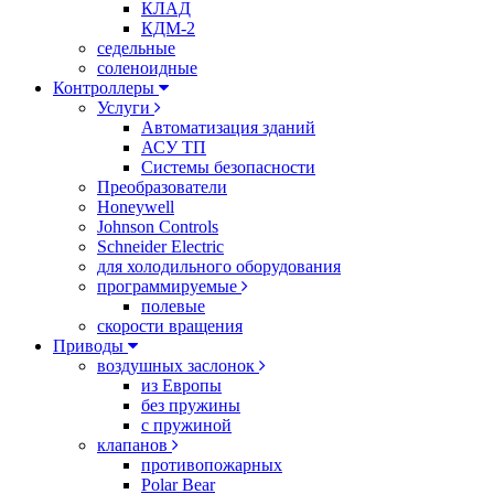
КЛАД
КДМ-2
седельные
соленоидные
Контроллеры
Услуги
Автоматизация зданий
АСУ ТП
Системы безопасности
Преобразователи
Honeywell
Johnson Controls
Schneider Electric
для холодильного оборудования
программируемые
полевые
скорости вращения
Приводы
воздушных заслонок
из Европы
без пружины
с пружиной
клапанов
противопожарных
Polar Bear