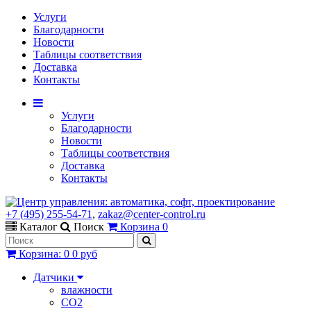
Услуги
Благодарности
Новости
Таблицы соответствия
Доставка
Контакты
Услуги
Благодарности
Новости
Таблицы соответствия
Доставка
Контакты
+7 (495) 255-54-71
,
zakaz@center-control.ru
Каталог
Поиск
Корзина
0
Корзина
:
0
0 руб
Датчики
влажности
CO2