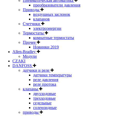
Пневматическая автоматика
преобразователи давления
Приводы
воздушных заслонок
клапанов
Счетчики
электроэнергии
Термостаты
комнатные термостаты
Прочее
Новинки 2019
Allen-Bradley
Модули
CZAKI
DANFOSS
датчики и реле
датчики температуры
реле давления
реле протока
клапаны
двухходовые
трехходовые
седельные
соленоидные
приводы