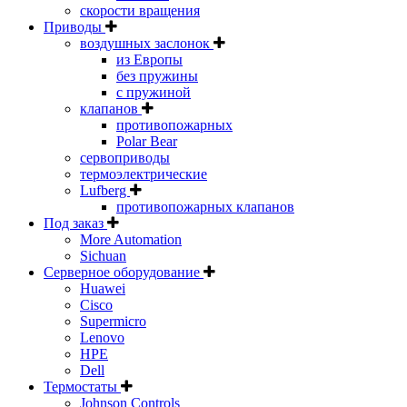
скорости вращения
Приводы
воздушных заслонок
из Европы
без пружины
с пружиной
клапанов
противопожарных
Polar Bear
сервоприводы
термоэлектрические
Lufberg
противопожарных клапанов
Под заказ
More Automation
Sichuan
Серверное оборудование
Huawei
Cisco
Supermicro
Lenovo
HPE
Dell
Термостаты
Johnson Controls