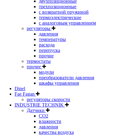
двухпозиционные
трехпозиционные
с возвратной пружиной
термоэлектрические
с аналоговым управлением
регуляторы
давления
температуры
расхода
перепуска
прочие
термостаты
прочее
модули
преобразователи давления
шкафы управления
Dinel
Fae Fagan
регуляторы скорости
INDUSTRIE TECHNIK
Датчики
CO2
влажности
давления
качества воздуха