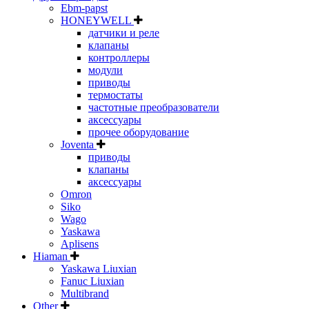
Ebm-papst
HONEYWELL
датчики и реле
клапаны
контроллеры
модули
приводы
термостаты
частотные преобразователи
аксессуары
прочее оборудование
Joventa
приводы
клапаны
аксессуары
Omron
Siko
Wago
Yaskawa
Aplisens
Hiaman
Yaskawa Liuxian
Fanuc Liuxian
Multibrand
Other