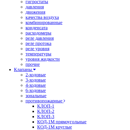
гигростаты
давления
движения
качества воздуха
комбинированные
конденсата
расходомеры
реле давления
реле протока
реле уровня
температуры
уровня жидкости
прочие
Клапаны
2-ходовые
3-ходовые
4-ходовые
6-ходовые
зональные
противопожарные
КЛОП-1
КЛОП-2
КЛОП-3
КОД-1М прямоугольные
КОД-1М круглые