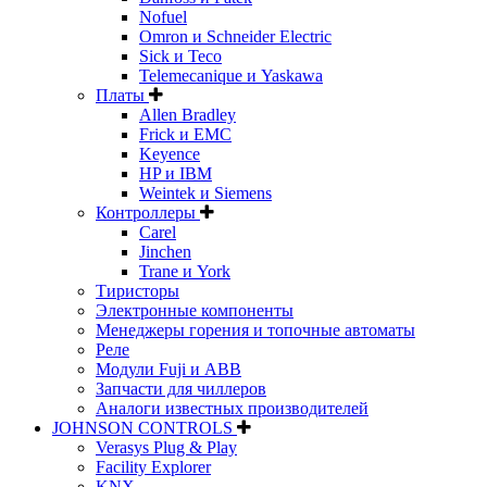
Nofuel
Omron и Schneider Electric
Sick и Teco
Telemecanique и Yaskawa
Платы
Allen Bradley
Frick и EMC
Keyence
HP и IBM
Weintek и Siemens
Контроллеры
Carel
Jinchen
Trane и York
Тиристоры
Электронные компоненты
Менеджеры горения и топочные автоматы
Реле
Модули Fuji и ABB
Запчасти для чиллеров
Аналоги известных производителей
JOHNSON CONTROLS
Verasys Plug & Play
Facility Explorer
KNX