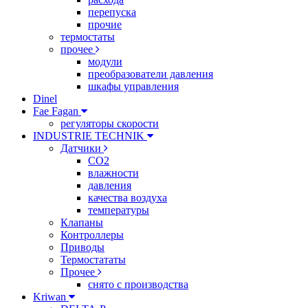
перепуска
прочие
термостаты
прочее
модули
преобразователи давления
шкафы управления
Dinel
Fae Fagan
регуляторы скорости
INDUSTRIE TECHNIK
Датчики
CO2
влажности
давления
качества воздуха
температуры
Клапаны
Контроллеры
Приводы
Термостататы
Прочее
снято с производства
Kriwan