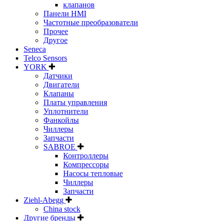
клапанов
Панели HMI
Частотные преобразователи
Прочее
Другое
Seneca
Telco Sensors
YORK
Датчики
Двигатели
Клапаны
Платы управления
Уплотнители
Фанкойлы
Чиллеры
Запчасти
SABROE
Контроллеры
Компрессоры
Насосы тепловые
Чиллеры
Запчасти
Ziehl-Abegg
China stock
Другие бренды