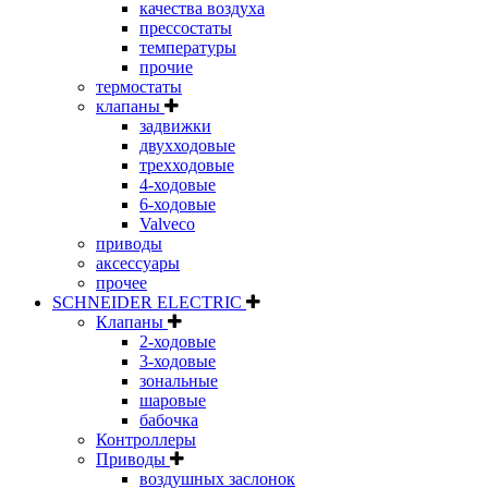
качества воздуха
прессостаты
температуры
прочие
термостаты
клапаны
задвижки
двухходовые
трехходовые
4-ходовые
6-ходовые
Valveco
приводы
аксессуары
прочее
SCHNEIDER ELECTRIC
Клапаны
2-ходовые
3-ходовые
зональные
шаровые
бабочка
Контроллеры
Приводы
воздушных заслонок