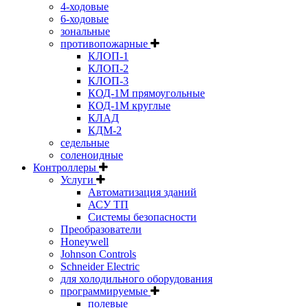
4-ходовые
6-ходовые
зональные
противопожарные
КЛОП-1
КЛОП-2
КЛОП-3
КОД-1М прямоугольные
КОД-1М круглые
КЛАД
КДМ-2
седельные
соленоидные
Контроллеры
Услуги
Автоматизация зданий
АСУ ТП
Системы безопасности
Преобразователи
Honeywell
Johnson Controls
Schneider Electric
для холодильного оборудования
программируемые
полевые