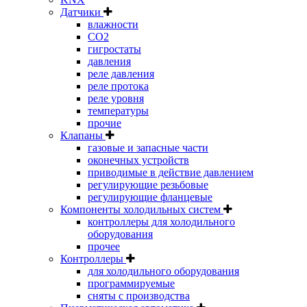
Датчики
влажности
CO2
гигростаты
давления
реле давления
реле протока
реле уровня
температуры
прочие
Клапаны
газовые и запасные части
оконечных устройств
приводимые в действие давлением
регулирующие резьбовые
регулирующие фланцевые
Компоненты холодильных систем
контроллеры для холодильного
оборудования
прочее
Контроллеры
для холодильного оборудования
программируемые
сняты с производства