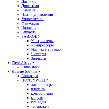
Датчики
Двигатели
Клапаны
Платы управления
Уплотнители
Фанкойлы
Чиллеры
Запчасти
SABROE
Контроллеры
Компрессоры
Насосы тепловые
Чиллеры
Запчасти
Ziehl-Abegg
China stock
Другие бренды
Ebm-papst
HONEYWELL
датчики и реле
клапаны
контроллеры
модули
приводы
термостаты