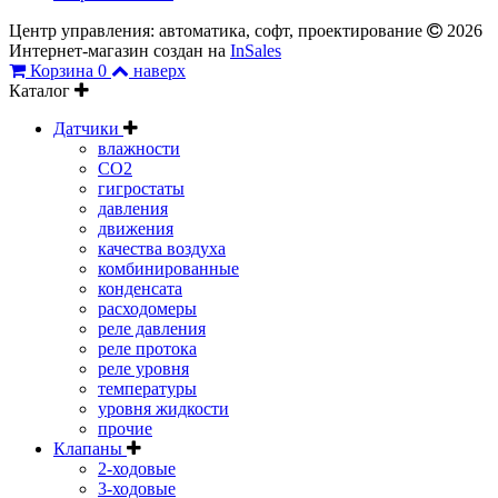
Центр управления: автоматика, софт, проектирование
2026
Интернет-магазин создан на
InSales
Корзина
0
наверх
Каталог
Датчики
влажности
CO2
гигростаты
давления
движения
качества воздуха
комбинированные
конденсата
расходомеры
реле давления
реле протока
реле уровня
температуры
уровня жидкости
прочие
Клапаны
2-ходовые
3-ходовые