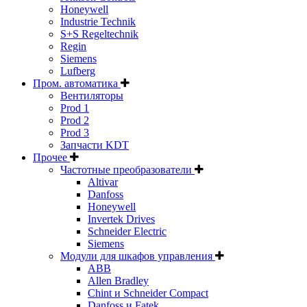
Honeywell
Industrie Technik
S+S Regeltechnik
Regin
Siemens
Lufberg
Пром. автоматика
Вентиляторы
Prod 1
Prod 2
Prod 3
Запчасти KDT
Прочее
Частотные преобразователи
Altivar
Danfoss
Honeywell
Invertek Drives
Schneider Electric
Siemens
Модули для шкафов управления
ABB
Allen Bradley
Chint и Schneider Compact
Danfoss и Fatek