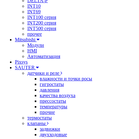
DELTA-P
INT10
INT69
INT100 серия
INT200 серия
INT500 серия
прочее
Mitsubishi
Модули
HMI
Автоматизация
Pixsys
SAUTER
датчики и реле
влажности и точки росы
гигростаты
давления
качества воздуха
прессостаты
температуры
прочие
термостаты
клапаны
задвижки
двухходовые