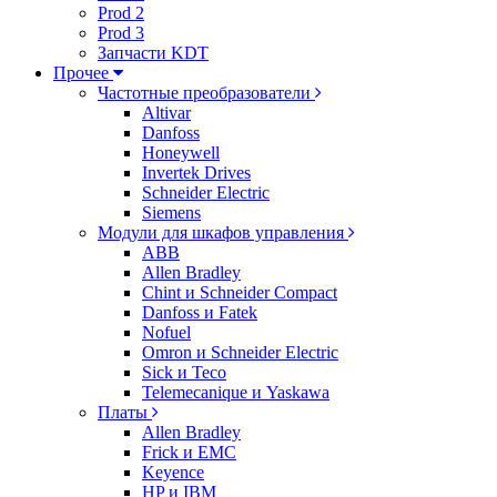
Prod 2
Prod 3
Запчасти KDT
Прочее
Частотные преобразователи
Altivar
Danfoss
Honeywell
Invertek Drives
Schneider Electric
Siemens
Модули для шкафов управления
ABB
Allen Bradley
Chint и Schneider Compact
Danfoss и Fatek
Nofuel
Omron и Schneider Electric
Sick и Teco
Telemecanique и Yaskawa
Платы
Allen Bradley
Frick и EMC
Keyence
HP и IBM