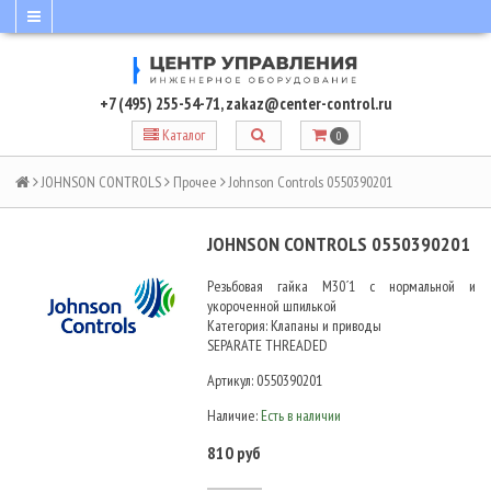
+7 (495) 255-54-71
,
zakaz@center-control.ru
Каталог
0
JOHNSON CONTROLS
Прочее
Johnson Controls 0550390201
JOHNSON CONTROLS 0550390201
Резьбовая гайка М30´1 с нормальной и
укороченной шпилькой
Категория: Клапаны и приводы
SEPARATE THREADED
Артикул:
0550390201
Наличие:
Есть в наличии
810 руб