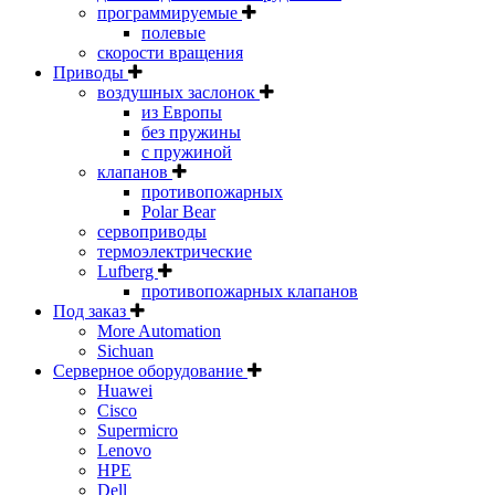
программируемые
полевые
скорости вращения
Приводы
воздушных заслонок
из Европы
без пружины
с пружиной
клапанов
противопожарных
Polar Bear
сервоприводы
термоэлектрические
Lufberg
противопожарных клапанов
Под заказ
More Automation
Sichuan
Серверное оборудование
Huawei
Cisco
Supermicro
Lenovo
HPE
Dell