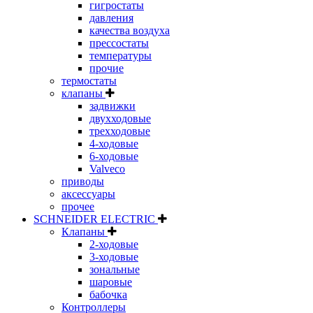
гигростаты
давления
качества воздуха
прессостаты
температуры
прочие
термостаты
клапаны
задвижки
двухходовые
трехходовые
4-ходовые
6-ходовые
Valveco
приводы
аксессуары
прочее
SCHNEIDER ELECTRIC
Клапаны
2-ходовые
3-ходовые
зональные
шаровые
бабочка
Контроллеры