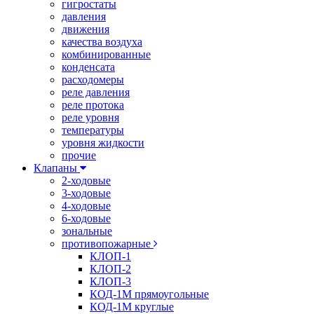
гигростаты
давления
движения
качества воздуха
комбинированные
конденсата
расходомеры
реле давления
реле протока
реле уровня
температуры
уровня жидкости
прочие
Клапаны
2-ходовые
3-ходовые
4-ходовые
6-ходовые
зональные
противопожарные
КЛОП-1
КЛОП-2
КЛОП-3
КОД-1М прямоугольные
КОД-1М круглые