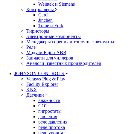
Weintek и Siemens
Контроллеры
Carel
Jinchen
Trane и York
Тиристоры
Электронные компоненты
Менеджеры горения и топочные автоматы
Реле
Модули Fuji и ABB
Запчасти для чиллеров
Аналоги известных производителей
JOHNSON CONTROLS
Verasys Plug & Play
Facility Explorer
KNX
Датчики
влажности
CO2
гигростаты
давления
реле давления
реле протока
реле уровня