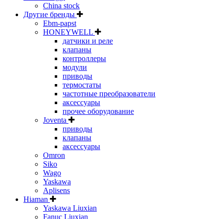
China stock
Другие бренды
Ebm-papst
HONEYWELL
датчики и реле
клапаны
контроллеры
модули
приводы
термостаты
частотные преобразователи
аксессуары
прочее оборудование
Joventa
приводы
клапаны
аксессуары
Omron
Siko
Wago
Yaskawa
Aplisens
Hiaman
Yaskawa Liuxian
Fanuc Liuxian