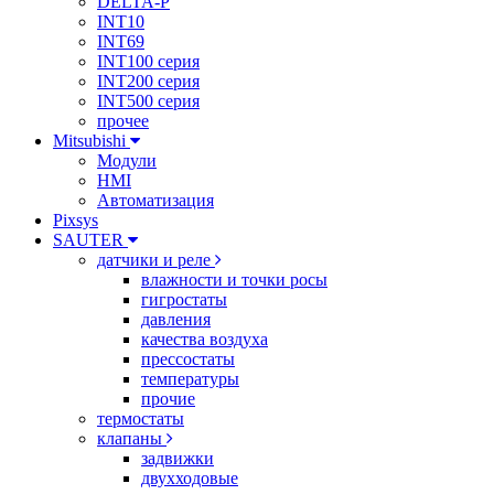
DELTA-P
INT10
INT69
INT100 серия
INT200 серия
INT500 серия
прочее
Mitsubishi
Модули
HMI
Автоматизация
Pixsys
SAUTER
датчики и реле
влажности и точки росы
гигростаты
давления
качества воздуха
прессостаты
температуры
прочие
термостаты
клапаны
задвижки
двухходовые