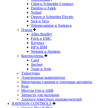
Chint и Schneider Compact
Danfoss и Fatek
Nofuel
Omron и Schneider Electric
Sick и Teco
Telemecanique и Yaskawa
Платы
Allen Bradley
Frick и EMC
Keyence
HP и IBM
Weintek и Siemens
Контроллеры
Carel
Jinchen
Trane и York
Тиристоры
Электронные компоненты
Менеджеры горения и топочные автоматы
Реле
Модули Fuji и ABB
Запчасти для чиллеров
Аналоги известных производителей
JOHNSON CONTROLS
Verasys Plug & Play