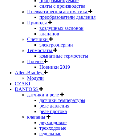
программируемые
сняты с производства
Пневматическая автоматика
преобразователи давления
Приводы
воздушных заслонок
клапанов
Счетчики
электроэнергии
Термостаты
комнатные термостаты
Прочее
Новинки 2019
Allen-Bradley
Модули
CZAKI
DANFOSS
датчики и реле
датчики температуры
реле давления
реле протока
клапаны
двухходовые
трехходовые
седельные