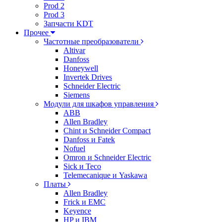
Prod 2
Prod 3
Запчасти KDT
Прочее
Частотные преобразователи
Altivar
Danfoss
Honeywell
Invertek Drives
Schneider Electric
Siemens
Модули для шкафов управления
ABB
Allen Bradley
Chint и Schneider Compact
Danfoss и Fatek
Nofuel
Omron и Schneider Electric
Sick и Teco
Telemecanique и Yaskawa
Платы
Allen Bradley
Frick и EMC
Keyence
HP и IBM