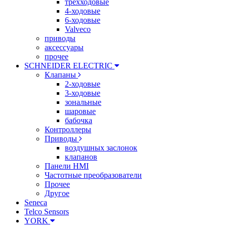
трехходовые
4-ходовые
6-ходовые
Valveco
приводы
аксессуары
прочее
SCHNEIDER ELECTRIC
Клапаны
2-ходовые
3-ходовые
зональные
шаровые
бабочка
Контроллеры
Приводы
воздушных заслонок
клапанов
Панели HMI
Частотные преобразователи
Прочее
Другое
Seneca
Telco Sensors
YORK