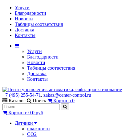
Услуги
Благодарности
Новости
Таблицы соответствия
Доставка
Контакты
Услуги
Благодарности
Новости
Таблицы соответствия
Доставка
Контакты
+7 (495) 255-54-71
,
zakaz@center-control.ru
Каталог
Поиск
Корзина
0
Корзина
:
0
0 руб
Датчики
влажности
CO2