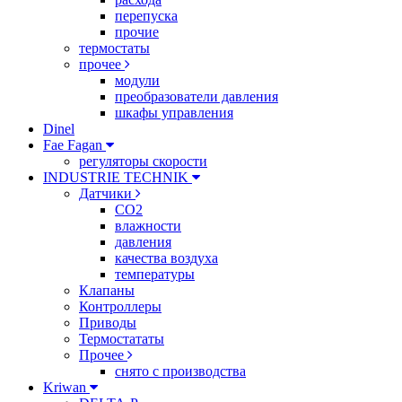
перепуска
прочие
термостаты
прочее
модули
преобразователи давления
шкафы управления
Dinel
Fae Fagan
регуляторы скорости
INDUSTRIE TECHNIK
Датчики
CO2
влажности
давления
качества воздуха
температуры
Клапаны
Контроллеры
Приводы
Термостататы
Прочее
снято с производства
Kriwan