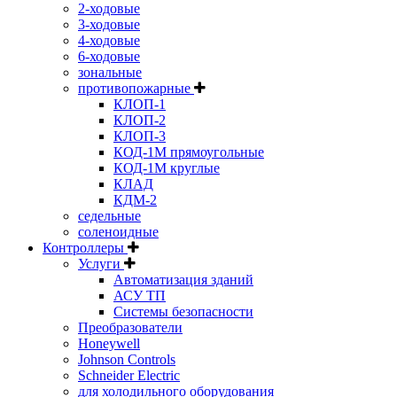
2-ходовые
3-ходовые
4-ходовые
6-ходовые
зональные
противопожарные
КЛОП-1
КЛОП-2
КЛОП-3
КОД-1М прямоугольные
КОД-1М круглые
КЛАД
КДМ-2
седельные
соленоидные
Контроллеры
Услуги
Автоматизация зданий
АСУ ТП
Системы безопасности
Преобразователи
Honeywell
Johnson Controls
Schneider Electric
для холодильного оборудования