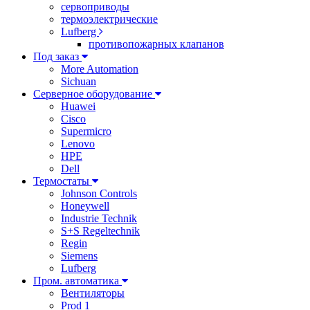
сервоприводы
термоэлектрические
Lufberg
противопожарных клапанов
Под заказ
More Automation
Sichuan
Серверное оборудование
Huawei
Cisco
Supermicro
Lenovo
HPE
Dell
Термостаты
Johnson Controls
Honeywell
Industrie Technik
S+S Regeltechnik
Regin
Siemens
Lufberg
Пром. автоматика
Вентиляторы
Prod 1