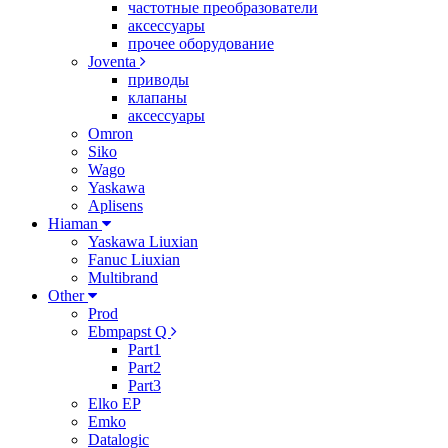
частотные преобразователи
аксессуары
прочее оборудование
Joventa
приводы
клапаны
аксессуары
Omron
Siko
Wago
Yaskawa
Aplisens
Hiaman
Yaskawa Liuxian
Fanuc Liuxian
Multibrand
Other
Prod
Ebmpapst Q
Part1
Part2
Part3
Elko EP
Emko
Datalogic