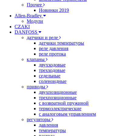
Прочее
Новинки 2019
Allen-Bradley
Модули
CZAKI
DANFOSS
датчики и реле
датчики температуры
реле давления
реле протока
клапаны
двухходовые
трехходовые
седельные
соленоидные
приводы
двухпозиционные
трехпозиционные
с возвратной пружиной
термоэлектрические
с аналоговым управлением
регуляторы
давления
температуры
расхода