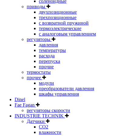
соленоидные
приводы
двухпозиционные
трехпозиционные
с возвратной пружиной
термоэлектрические
с аналоговым управлением
регуляторы
давления
температуры
расхода
перепуска
прочие
термостаты
прочее
модули
преобразователи давления
шкафы управления
Dinel
Fae Fagan
регуляторы скорости
INDUSTRIE TECHNIK
Датчики
CO2
влажности