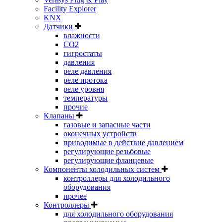
Facility Explorer
KNX
Датчики
влажности
CO2
гигростаты
давления
реле давления
реле протока
реле уровня
температуры
прочие
Клапаны
газовые и запасные части
оконечных устройств
приводимые в действие давлением
регулирующие резьбовые
регулирующие фланцевые
Компоненты холодильных систем
контроллеры для холодильного
оборудования
прочее
Контроллеры
для холодильного оборудования