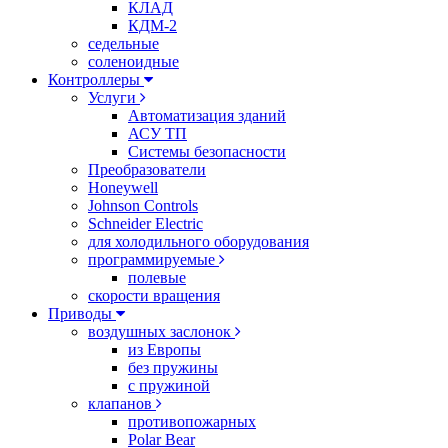
КЛАД
КДМ-2
седельные
соленоидные
Контроллеры
Услуги
Автоматизация зданий
АСУ ТП
Системы безопасности
Преобразователи
Honeywell
Johnson Controls
Schneider Electric
для холодильного оборудования
программируемые
полевые
скорости вращения
Приводы
воздушных заслонок
из Европы
без пружины
с пружиной
клапанов
противопожарных
Polar Bear