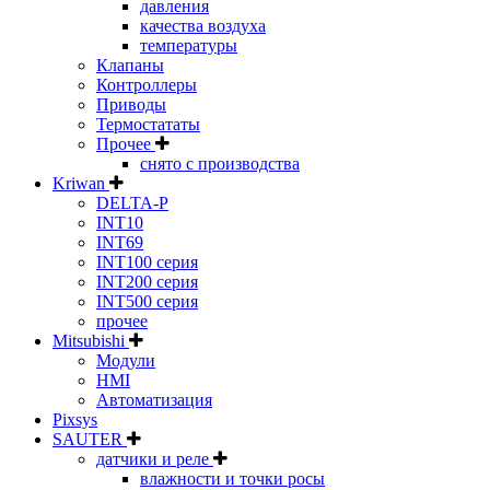
давления
качества воздуха
температуры
Клапаны
Контроллеры
Приводы
Термостататы
Прочее
снято с производства
Kriwan
DELTA-P
INT10
INT69
INT100 серия
INT200 серия
INT500 серия
прочее
Mitsubishi
Модули
HMI
Автоматизация
Pixsys
SAUTER
датчики и реле
влажности и точки росы