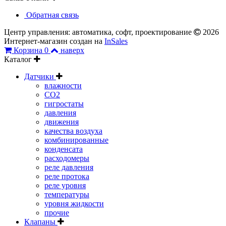
Обратная связь
Центр управления: автоматика, софт, проектирование
2026
Интернет-магазин создан на
InSales
Корзина
0
наверх
Каталог
Датчики
влажности
CO2
гигростаты
давления
движения
качества воздуха
комбинированные
конденсата
расходомеры
реле давления
реле протока
реле уровня
температуры
уровня жидкости
прочие
Клапаны