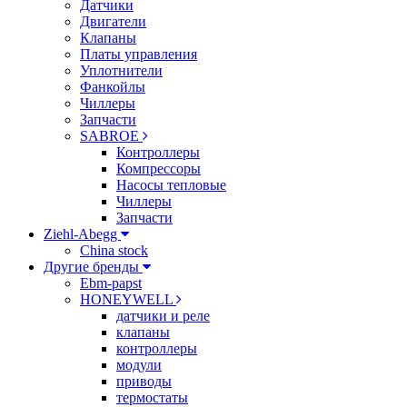
Датчики
Двигатели
Клапаны
Платы управления
Уплотнители
Фанкойлы
Чиллеры
Запчасти
SABROE
Контроллеры
Компрессоры
Насосы тепловые
Чиллеры
Запчасти
Ziehl-Abegg
China stock
Другие бренды
Ebm-papst
HONEYWELL
датчики и реле
клапаны
контроллеры
модули
приводы
термостаты