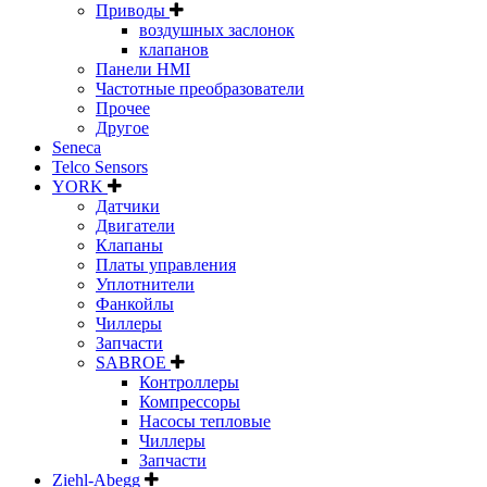
Приводы
воздушных заслонок
клапанов
Панели HMI
Частотные преобразователи
Прочее
Другое
Seneca
Telco Sensors
YORK
Датчики
Двигатели
Клапаны
Платы управления
Уплотнители
Фанкойлы
Чиллеры
Запчасти
SABROE
Контроллеры
Компрессоры
Насосы тепловые
Чиллеры
Запчасти
Ziehl-Abegg